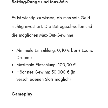
Betting-Range und Max-Win
Es ist wichtig zu wissen, ob man sein Geld
richtig investiert. Die Betragsschwellen und
die möglichen Max-Out-Gewinne:
Minimale Einzahlung: 0,10 € bei « Exotic
Dream »
Maximale Einzahlung: 100,00 €
Höchster Gewinn: 50.000 € (in
verschiedenen Slots möglich)
Gameplay