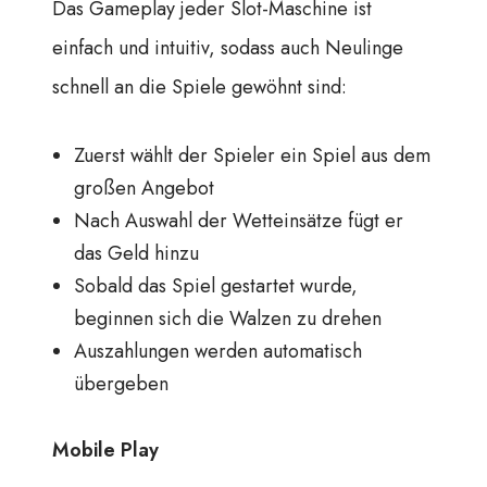
Das Gameplay jeder Slot-Maschine ist
einfach und intuitiv, sodass auch Neulinge
schnell an die Spiele gewöhnt sind:
Zuerst wählt der Spieler ein Spiel aus dem
großen Angebot
Nach Auswahl der Wetteinsätze fügt er
das Geld hinzu
Sobald das Spiel gestartet wurde,
beginnen sich die Walzen zu drehen
Auszahlungen werden automatisch
übergeben
Mobile Play