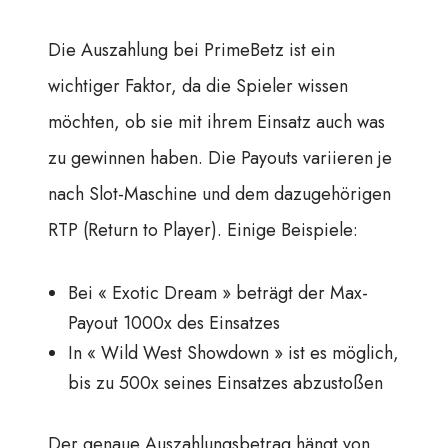
Die Auszahlung bei PrimeBetz ist ein
wichtiger Faktor, da die Spieler wissen
möchten, ob sie mit ihrem Einsatz auch was
zu gewinnen haben. Die Payouts variieren je
nach Slot-Maschine und dem dazugehörigen
RTP (Return to Player). Einige Beispiele:
Bei « Exotic Dream » beträgt der Max-
Payout 1000x des Einsatzes
In « Wild West Showdown » ist es möglich,
bis zu 500x seines Einsatzes abzustoßen
Der genaue Auszahlungsbetrag hängt von