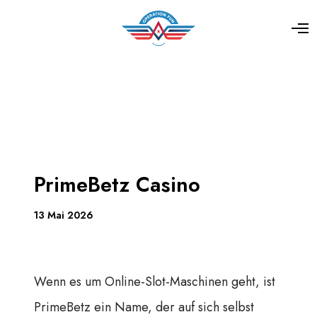
PrimeBetz Casino
13 Mai 2026
Wenn es um Online-Slot-Maschinen geht, ist
PrimeBetz ein Name, der auf sich selbst