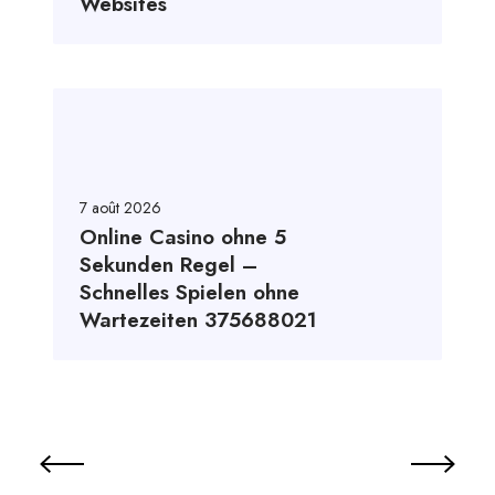
Websites
7 août 2026
Online Casino ohne 5
Sekunden Regel –
Schnelles Spielen ohne
Wartezeiten 375688021