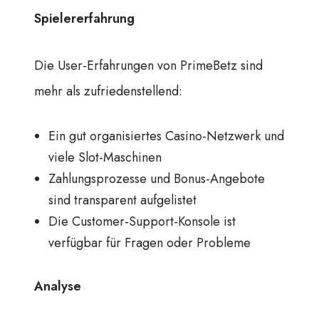
Spielererfahrung
Die User-Erfahrungen von PrimeBetz sind
mehr als zufriedenstellend:
Ein gut organisiertes Casino-Netzwerk und
viele Slot-Maschinen
Zahlungsprozesse und Bonus-Angebote
sind transparent aufgelistet
Die Customer-Support-Konsole ist
verfügbar für Fragen oder Probleme
Analyse