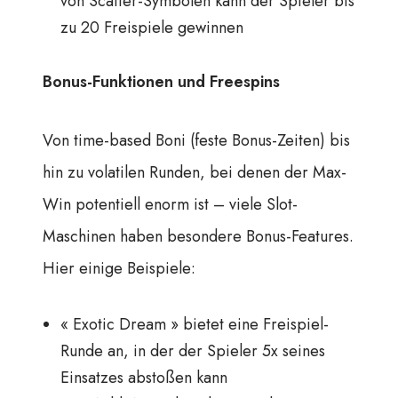
von Scatter-Symbolen kann der Spieler bis
zu 20 Freispiele gewinnen
Bonus-Funktionen und Freespins
Von time-based Boni (feste Bonus-Zeiten) bis
hin zu volatilen Runden, bei denen der Max-
Win potentiell enorm ist – viele Slot-
Maschinen haben besondere Bonus-Features.
Hier einige Beispiele:
« Exotic Dream » bietet eine Freispiel-
Runde an, in der der Spieler 5x seines
Einsatzes abstoßen kann