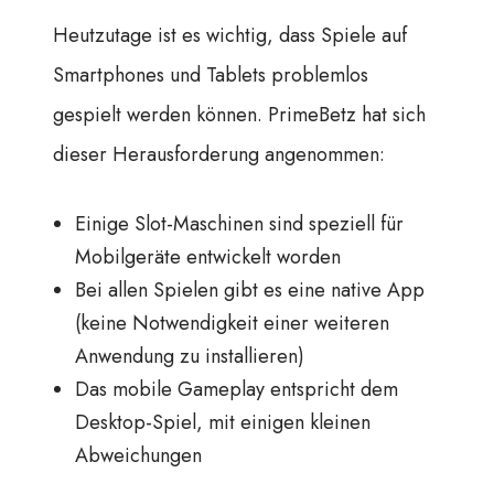
Heutzutage ist es wichtig, dass Spiele auf
Smartphones und Tablets problemlos
gespielt werden können. PrimeBetz hat sich
dieser Herausforderung angenommen:
Einige Slot-Maschinen sind speziell für
Mobilgeräte entwickelt worden
Bei allen Spielen gibt es eine native App
(keine Notwendigkeit einer weiteren
Anwendung zu installieren)
Das mobile Gameplay entspricht dem
Desktop-Spiel, mit einigen kleinen
Abweichungen