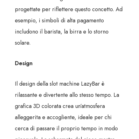
progettate per riflettere questo concetto. Ad
esempio, i simboli di alta pagamento
includono il barista, la birra e lo storno
solare.
Design
Il design della slot machine LazyBar è
rilassante e divertente allo stesso tempo. La
grafica 3D colorata crea un’atmosfera
alleggerita e accogliente, ideale per chi
cerca di passare il proprio tempo in modo