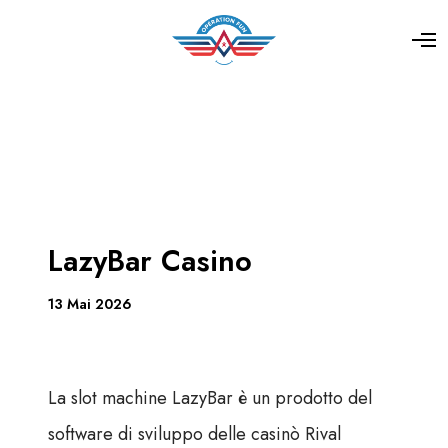
LazyBar Casino
13 Mai 2026
La slot machine LazyBar è un prodotto del
software di sviluppo delle casinò Rival