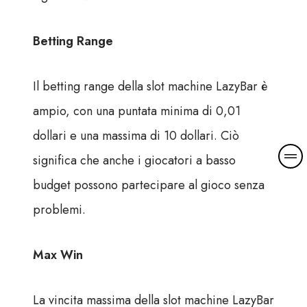
Betting Range
Il betting range della slot machine LazyBar è
ampio, con una puntata minima di 0,01
dollari e una massima di 10 dollari. Ciò
significa che anche i giocatori a basso
budget possono partecipare al gioco senza
problemi.
Max Win
La vincita massima della slot machine LazyBar