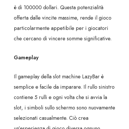
è di 100000 dollari. Questa potenzialità
offerta dalle vincite massime, rende il gioco
particolarmente appetibile per i giocatori
che cercano di vincere somme significative.
Gameplay
Il gameplay della slot machine LazyBar è
semplice e facile da imparare. Il rullo sinistro
contiene 5 rulli e ogni volta che si avvia la
slot, i simboli sullo schermo sono nuovamente
selezionati casualmente. Ciò crea
un’esperienza di gioco diversa ognuno.