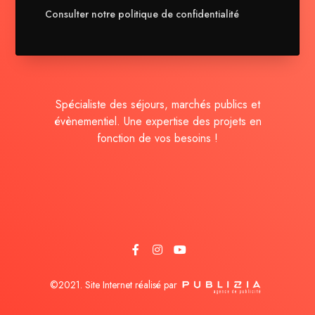
Séjours
Consulter notre politique de confidentialité
Actualités
Contact
Spécialiste des séjours, marchés publics et
évènementiel. Une expertise des projets en
fonction de vos besoins !
F
I
Y
a
n
o
c
s
u
e
t
T
©2021. Site Internet réalisé par
b
a
u
o
g
b