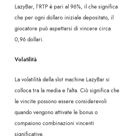
LazyBar, l’RTP è pari al 96%, il che significa
che per ogni dollaro iniziale depositato, il
giocatore può aspettarsi di vincere circa
0,96 dollari.
Volatilità
La volatilità della slot machine LazyBar si
colloca tra la media e l’alta. Ciò significa che
le vincite possono essere considerevoli
quando vengono attivate le bonus o
compaiono combinazioni vincenti
significative.