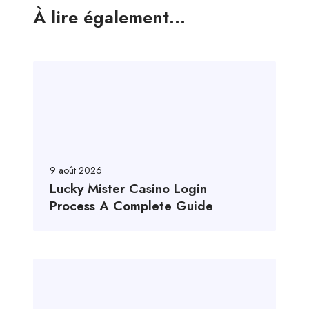
À lire également...
9 août 2026
Lucky Mister Casino Login
Process A Complete Guide