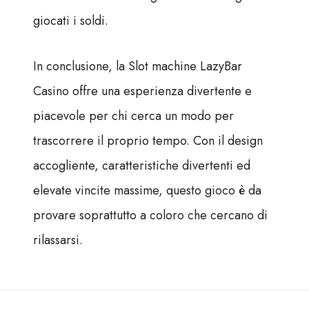
giocati i soldi.
In conclusione, la Slot machine LazyBar
Casino offre una esperienza divertente e
piacevole per chi cerca un modo per
trascorrere il proprio tempo. Con il design
accogliente, caratteristiche divertenti ed
elevate vincite massime, questo gioco è da
provare soprattutto a coloro che cercano di
rilassarsi.