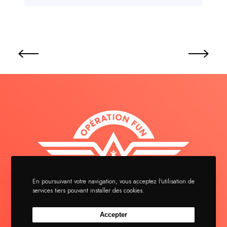
En poursuivant votre navigation, vous acceptez l'utilisation de
services tiers pouvant installer des cookies.
La brigade
Accepter