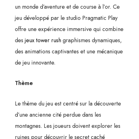
un monde d’aventure et de course à l’or. Ce
jeu développé par le studio Pragmatic Play
offre une expérience immersive qui combine
des
jeux tower rush
graphismes dynamiques,
des animations captivantes et une mécanique
de jeu innovante.
Thème
Le thème du jeu est centré sur la découverte
d’une ancienne cité perdue dans les
montagnes. Les joueurs doivent explorer les
ruines pour découvrir le secret caché