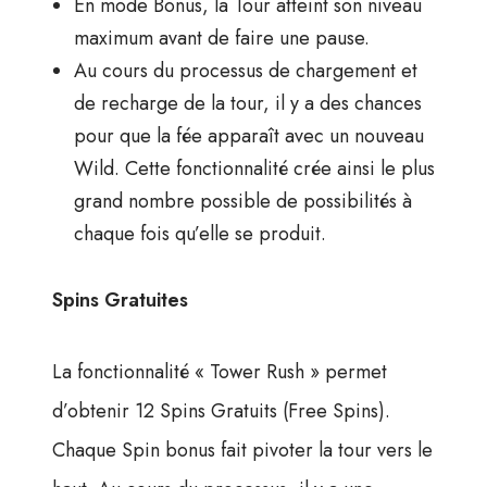
En mode Bonus, la Tour atteint son niveau
maximum avant de faire une pause.
Au cours du processus de chargement et
de recharge de la tour, il y a des chances
pour que la fée apparaît avec un nouveau
Wild. Cette fonctionnalité crée ainsi le plus
grand nombre possible de possibilités à
chaque fois qu’elle se produit.
Spins Gratuites
La fonctionnalité « Tower Rush » permet
d’obtenir 12 Spins Gratuits (Free Spins).
Chaque Spin bonus fait pivoter la tour vers le