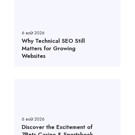
6 août 2026
Why Technical SEO Still
Matters for Growing
Websites
6 août 2026
Discover the Excitement of
7Bets Casino & Sportsbook