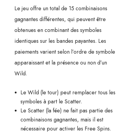
Le jeu offre un total de 15 combinaisons
gagnantes différentes, qui peuvent être
obtenues en combinant des symboles
identiques sur les bandes payantes. Les
paiements varient selon l’ordre de symbole
apparaissant et la présence ou non d’un
Wild.
Le Wild (le tour) peut remplacer tous les
symboles à part le Scatter.
Le Scatter (la fée) ne fait pas partie des
combinaisons gagnantes, mais il est
nécessaire pour activer les Free Spins.