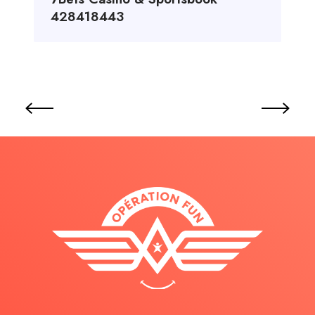
428418443