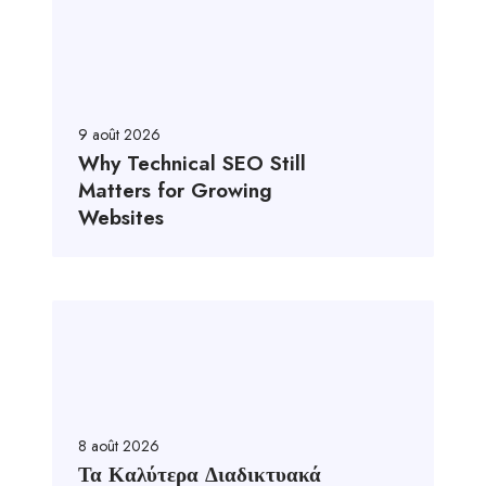
9 août 2026
Why Technical SEO Still
Matters for Growing
Websites
8 août 2026
Τα Καλύτερα Διαδικτυακά