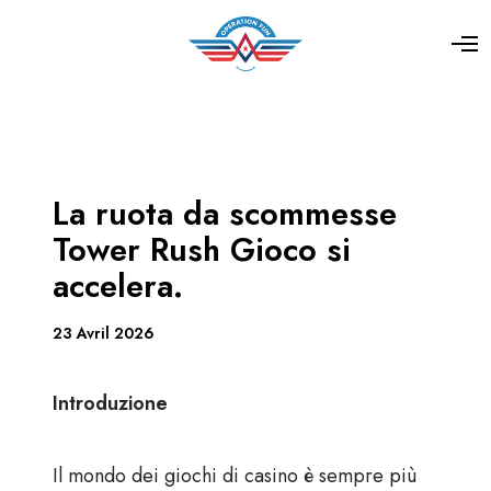
La ruota da scommesse
Tower Rush Gioco si
accelera.
23 Avril 2026
Introduzione
Il mondo dei giochi di casino è sempre più