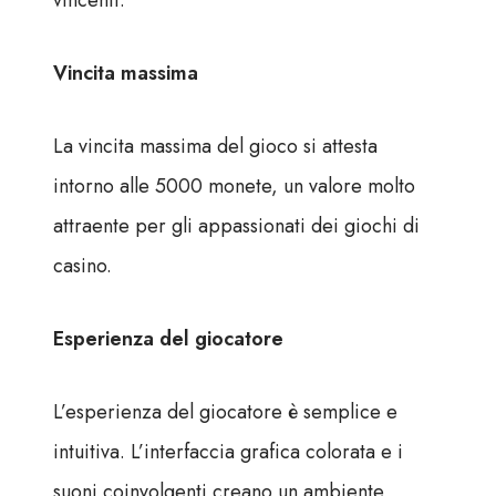
vincenti.
Vincita massima
La vincita massima del gioco si attesta
intorno alle 5000 monete, un valore molto
attraente per gli appassionati dei giochi di
casino.
Esperienza del giocatore
L’esperienza del giocatore è semplice e
intuitiva. L’interfaccia grafica colorata e i
suoni coinvolgenti creano un ambiente