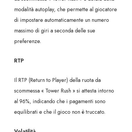
modalità autoplay, che permette al giocatore
di impostare automaticamente un numero
massimo di giri a seconda delle sue
preferenze.
RTP
Il RTP (Return to Player) della ruota da
scommessa « Tower Rush » si attesta intorno
al 96%, indicando che i pagamenti sono
equilibrati e che il gioco non è truccato.
Volatilità