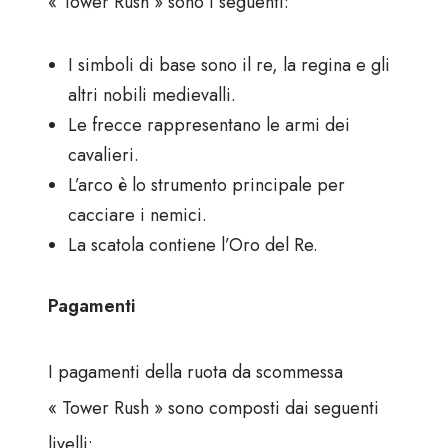
« Tower Rush » sono i seguenti:
I simboli di base sono il re, la regina e gli
altri nobili medievalli.
Le frecce rappresentano le armi dei
cavalieri.
L’arco è lo strumento principale per
cacciare i nemici.
La scatola contiene l’Oro del Re.
Pagamenti
I pagamenti della ruota da scommessa
« Tower Rush » sono composti dai seguenti
livelli: