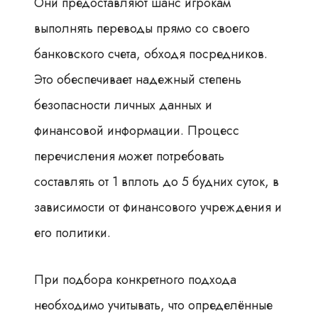
Они предоставляют шанс игрокам
выполнять переводы прямо со своего
банковского счета, обходя посредников.
Это обеспечивает надежный степень
безопасности личных данных и
финансовой информации. Процесс
перечисления может потребовать
составлять от 1 вплоть до 5 будних суток, в
зависимости от финансового учреждения и
его политики.
При подбора конкретного подхода
необходимо учитывать, что определённые