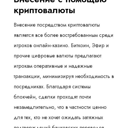
криптовалюты
Внесение посредством криптовалюты
является все более востребованным среди
игроков онлайн-казино. Биткоин, Эфир и
прочие цифровые валюты предлагают
игрокам оперативные и надежные
транзакции, минимизируя необходимость в
посредниках. Благодаря системы
блокчейн, сделки проходят почти
незамедлительно, что в частности ценно
для тех, кто не хочет ожидать затяжных
подтверждений банковских переводов.