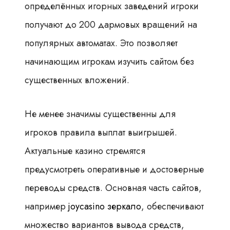
определённых игорных заведений игроки
получают до 200 дармовых вращений на
популярных автоматах. Это позволяет
начинающим игрокам изучить сайтом без
существенных вложений.
Не менее значимы существенны для
игроков правила выплат выигрышей.
Актуальные казино стремятся
предусмотреть оперативные и достоверные
переводы средств. Основная часть сайтов,
например
joycasino зеркало
, обеспечивают
множество вариантов вывода средств,