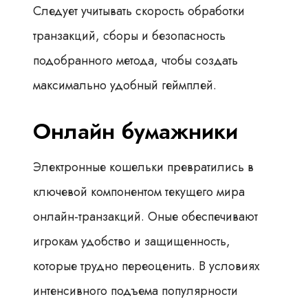
Следует учитывать скорость обработки
транзакций, сборы и безопасность
подобранного метода, чтобы создать
максимально удобный геймплей.
Онлайн бумажники
Электронные кошельки превратились в
ключевой компонентом текущего мира
онлайн-транзакций. Оные обеспечивают
игрокам удобство и защищенность,
которые трудно переоценить. В условиях
интенсивного подъема популярности