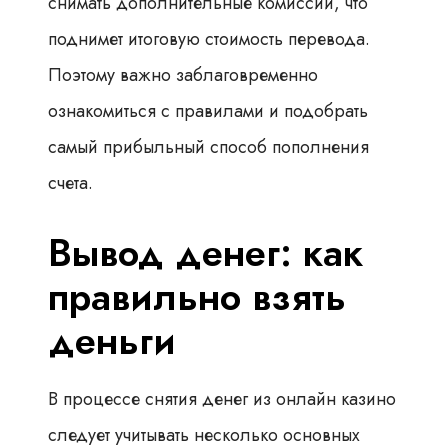
снимать дополнительные комиссии, что
поднимет итоговую стоимость перевода.
Поэтому важно заблаговременно
ознакомиться с правилами и подобрать
самый прибыльный способ пополнения
счета.
Вывод денег: как
правильно взять
деньги
В процессе снятия денег из онлайн казино
следует учитывать несколько основных