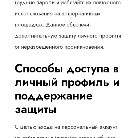
трудные пароли и избегайте их повторного
использования на альтернативных
площадках. Данное обеспечит
дополнительную защиту личного профиля
от неразрешенного проникновения.
Способы доступа в
личный профиль и
поддержание
защиты
С целью входа на персональный аккаунт