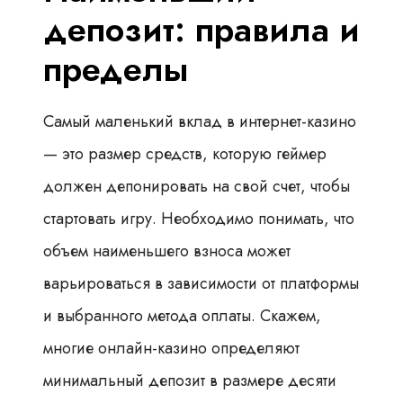
депозит: правила и
пределы
Самый маленький вклад в интернет-казино
— это размер средств, которую геймер
должен депонировать на свой счет, чтобы
стартовать игру. Необходимо понимать, что
объем наименьшего взноса может
варьироваться в зависимости от платформы
и выбранного метода оплаты. Скажем,
многие онлайн-казино определяют
минимальный депозит в размере десяти