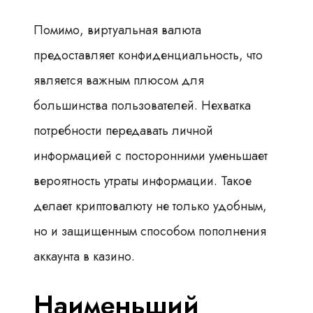
Помимо, виртуальная валюта
предоставляет конфиденциальность, что
является важным плюсом для
большинства пользователей. Нехватка
потребности передавать личной
информацией с посторонними уменьшает
вероятность утраты информации. Такое
делает криптовалюту не только удобным,
но и защищенным способом пополнения
аккаунта в казино.
Наименьший