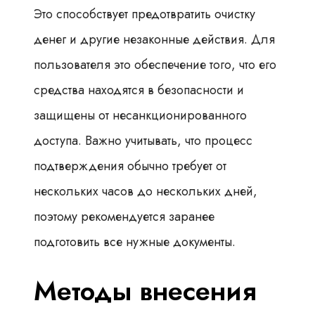
Это способствует предотвратить очистку
денег и другие незаконные действия. Для
пользователя это обеспечение того, что его
средства находятся в безопасности и
защищены от несанкционированного
доступа. Важно учитывать, что процесс
подтверждения обычно требует от
нескольких часов до нескольких дней,
поэтому рекомендуется заранее
подготовить все нужные документы.
Методы внесения