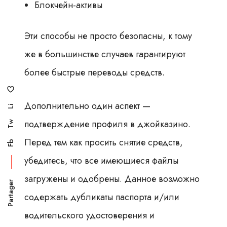
Блокчейн-активы
Эти способы не просто безопасны, к тому
же в большинстве случаев гарантируют
более быстрые переводы средств.
Дополнительно один аспект —
Li
подтверждение профиля в джойказино.
Tw
Перед тем как просить снятие средств,
Fb
убедитесь, что все имеющиеся файлы
загружены и одобрены. Данное возможно
Partager
содержать дубликаты паспорта и/или
водительского удостоверения и