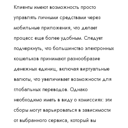
Клиенты имеют возможность просто
управлять личными средствами через
мобильные приложения, что делает
процесс еще более удобным. Следует
подчеркнуть, что большинство электронных
кошельков принимают разнообразие
денежных единиц, включая виртуальные
валюты, что увеличивает возможности для
глобальных переводов. Однако
необходимо иметь в виду о комиссиях: эти
сборы могут варьироваться в зависимости
от выбранного сервиса, который вы