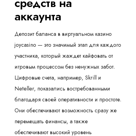
средств на
аккаунта
Депозит баланса в виртуальном казино
joycasino — это значимый этап для каждого
участника, который жаждет кайфовать от
игровым процессом без ненужных забот.
Цифровые счета, например, Skrill и
Neteller, показались востребованными
благодаря своей оперативности и простоте.
Они обеспечивают возможность сразу же
перемещать финансы, а также
обеспечивают высокий уровень