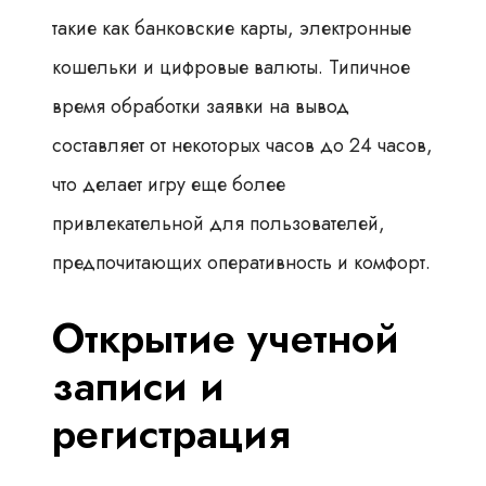
такие как банковские карты, электронные
кошельки и цифровые валюты. Типичное
время обработки заявки на вывод
составляет от некоторых часов до 24 часов,
что делает игру еще более
привлекательной для пользователей,
предпочитающих оперативность и комфорт.
Открытие учетной
записи и
регистрация