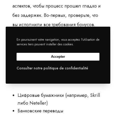
аспектов, чтобы процесс прошел гладко и
без задержек. Во-первых, проверьте, что
вы исполнили все требования бонусов.
Многие онлайн-казино требуют отыгрыша
En poursuivant votre navigation, vous acceptez l'utilisation de
бонусных фондов до обналичиванием.
services tiers pouvant installer des cookies.
Accepter
Во-вторых, применяйте надежные варианты
Consulter notre politique de confidentialité
перевода финансов. Чаще всего
популярные из них включают:
Цифровые бумажники (например, Skrill
либо Neteller)
Банковские переводы