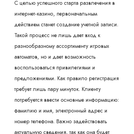
С целью успешного старта развлечения в
интернет-казино, первоначальным
действием станет создание учетной записи.
Такой процесс не лишь дает вход к
разнообразному ассортименту игровых
автоматов, но и дает возможность
воспользоваться привилегиями и
предложениями. Как правило регистрация
требует лишь пару минуток. Клиенту
потребуется ввести основные информацию:
фамилию и имя, электронный адрес и
номер телефона. Важно задействовать
актуальную сведения, так как она будет