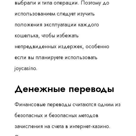
выбрали и типа операции. Поэтому до
использованием следует изучить
положения эксплуатации каждого
кошелька, чтобы избежать
непредвиденных издержек, особенно
если вы планируете использовать
joycasino.
Денежные переводы
Финансовые переводы считаются одним из
безопасных и безопасных методов
зачисления на счета в интернет-казино.