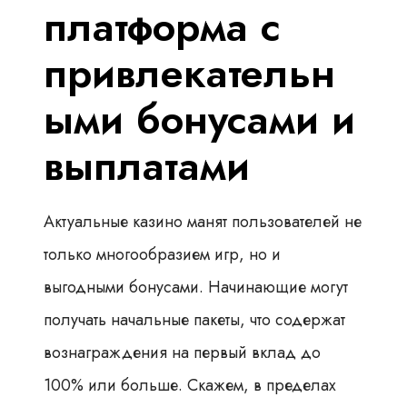
платформа с
привлекательн
ыми бонусами и
выплатами
Актуальные казино манят пользователей не
только многообразием игр, но и
выгодными бонусами. Начинающие могут
получать начальные пакеты, что содержат
вознаграждения на первый вклад до
100% или больше. Скажем, в пределах