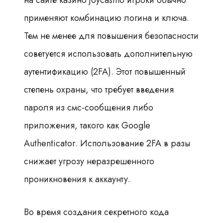
на сайте казино joycasino игроки обычно
применяют комбинацию логина и ключа.
Тем не менее для повышения безопасности
советуется использовать дополнительную
аутентификацию (2FA). Этот повышенный
степень охраны, что требует введения
пароля из смс-сообщения либо
приложения, такого как Google
Authenticator. Использование 2FA в разы
снижает угрозу неразрешенного
проникновения к аккаунту.
Во время создания секретного кода