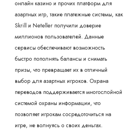
онлайн казино и прочих платформ для
азартных игр, такие платежные системы, как
Skrill и Neteller получили доверие
миллионов пользователей. Данные
сервисы обеспечивают возможность
быстро пополнять балансы и снимать
призы, что превращает их в отличный
выбор для азартных игроков. Охрана
переводов поддерживается многослойной
системой охраны информации, что
позволяет игрокам сосредоточиться на
игре, не волнуясь о своих деньгах.