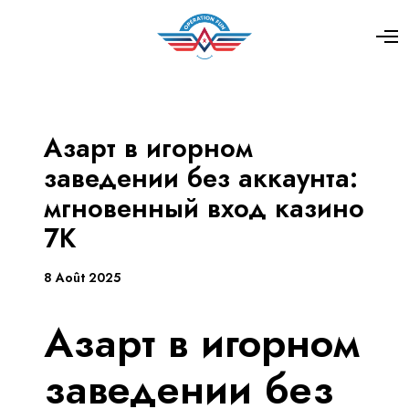
Азарт в игорном
заведении без аккаунта:
мгновенный вход казино
7К
8 Août 2025
Азарт в игорном
заведении без