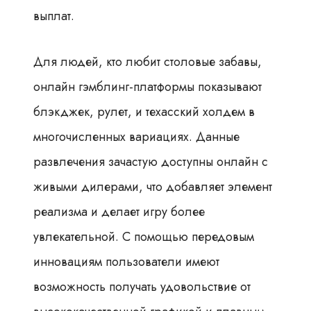
выплат.
Для людей, кто любит столовые забавы,
онлайн гэмблинг-платформы показывают
блэкджек, рулет, и техасский холдем в
многочисленных вариациях. Данные
развлечения зачастую доступны онлайн с
живыми дилерами, что добавляет элемент
реализма и делает игру более
увлекательной. С помощью передовым
инновациям пользователи имеют
возможность получать удовольствие от