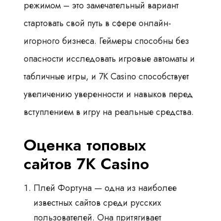
режимом – это замечательный вариант
стартовать свой путь в сфере онлайн-
игорного бизнеса. Геймеры способны без
опасности исследовать игровые автоматы и
табличные игры, и 7K Casino способствует
увеличению уверенности и навыков перед
вступлением в игру на реальные средства.
Оценка топовых
сайтов 7K Casino
Плей Фортуна — одна из наиболее
известных сайтов среди русских
пользователей. Она притягивает