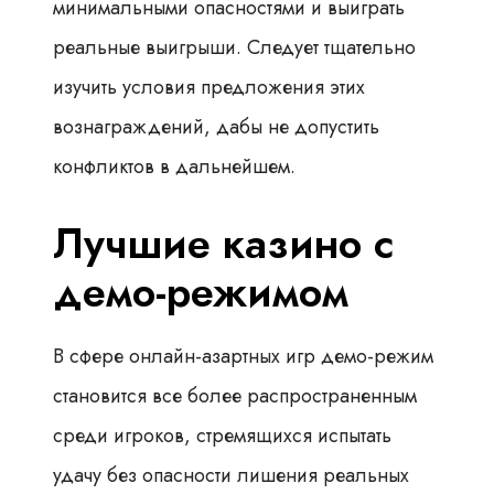
минимальными опасностями и выиграть
реальные выигрыши. Следует тщательно
изучить условия предложения этих
вознаграждений, дабы не допустить
конфликтов в дальнейшем.
Лучшие казино с
демо-режимом
В сфере онлайн-азартных игр демо-режим
становится все более распространенным
среди игроков, стремящихся испытать
удачу без опасности лишения реальных