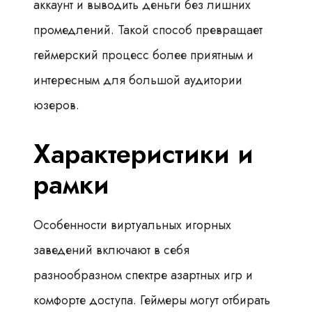
аккаунт и выводить деньги без лишних
промедлений. Такой способ превращает
геймерский процесс более приятным и
интересным для большой аудитории
юзеров.
Характеристики и
рамки
Особенности виртуальных игорных
заведений включают в себя
разнообразном спектре азартных игр и
комфорте доступа. Геймеры могут отбирать