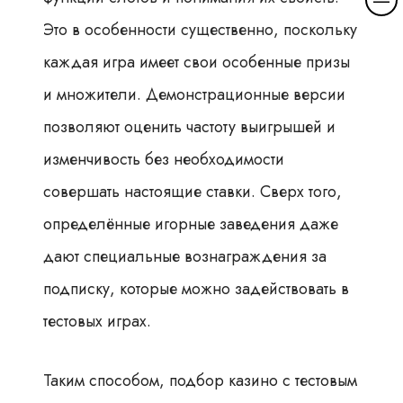
Это в особенности существенно, поскольку
каждая игра имеет свои особенные призы
и множители. Демонстрационные версии
позволяют оценить частоту выигрышей и
изменчивость без необходимости
совершать настоящие ставки. Сверх того,
определённые игорные заведения даже
дают специальные вознаграждения за
подписку, которые можно задействовать в
тестовых играх.
Таким способом, подбор казино с тестовым