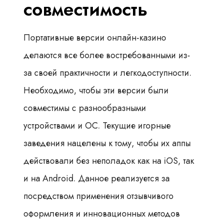
совместимость
Портативные версии онлайн-казино
делаются все более востребованными из-
за своей практичности и легкодоступности.
Необходимо, чтобы эти версии были
совместимы с разнообразными
устройствами и ОС. Текущие игорные
заведения нацелены к тому, чтобы их аппы
действовали без неполадок как на iOS, так
и на Android. Данное реализуется за
посредством применения отзывчивого
оформления и инновационных методов