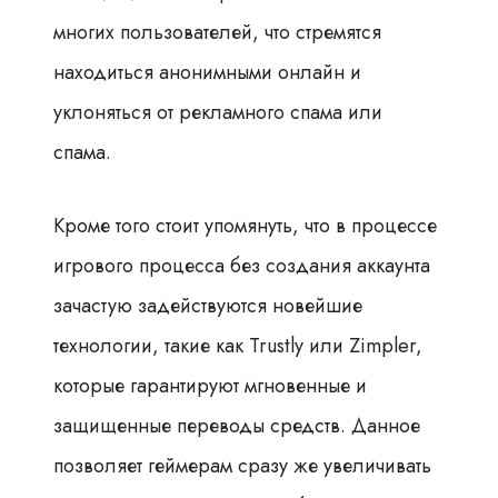
многих пользователей, что стремятся
находиться анонимными онлайн и
уклоняться от рекламного спама или
спама.
Кроме того стоит упомянуть, что в процессе
игрового процесса без создания аккаунта
зачастую задействуются новейшие
технологии, такие как Trustly или Zimpler,
которые гарантируют мгновенные и
защищенные переводы средств. Данное
позволяет геймерам сразу же увеличивать