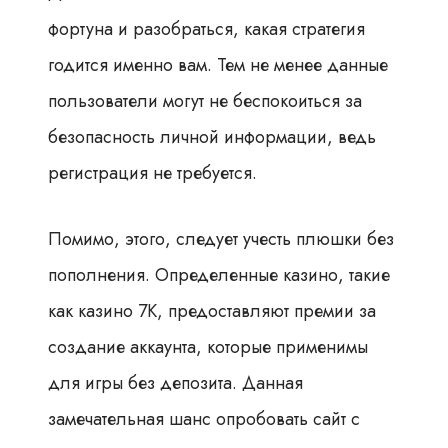
фортуна и разобраться, какая стратегия
годится именно вам. Тем не менее данные
пользователи могут не беспокоиться за
безопасность личной информации, ведь
регистрация не требуется.
Помимо, этого, следует учесть плюшки без
пополнения. Определенные казино, такие
как казино 7К, предоставляют премии за
создание аккаунта, которые применимы
для игры без депозита. Данная
замечательная шанс опробовать сайт с