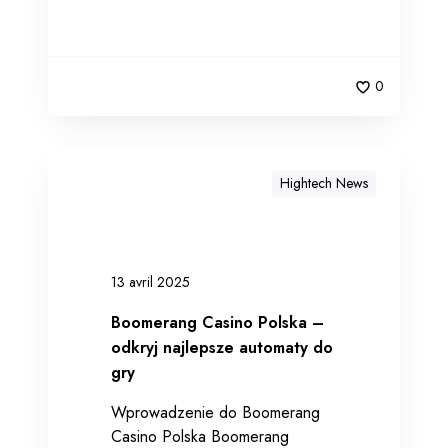
0
Hightech News
13 avril 2025
Boomerang Casino Polska –
odkryj najlepsze automaty do
gry
Wprowadzenie do Boomerang
Casino Polska Boomerang