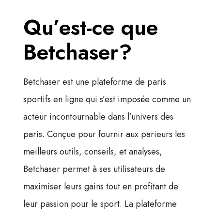
Qu’est-ce que
Betchaser?
Betchaser est une plateforme de paris
sportifs en ligne qui s’est imposée comme un
acteur incontournable dans l’univers des
paris. Conçue pour fournir aux parieurs les
meilleurs outils, conseils, et analyses,
Betchaser permet à ses utilisateurs de
maximiser leurs gains tout en profitant de
leur passion pour le sport. La plateforme