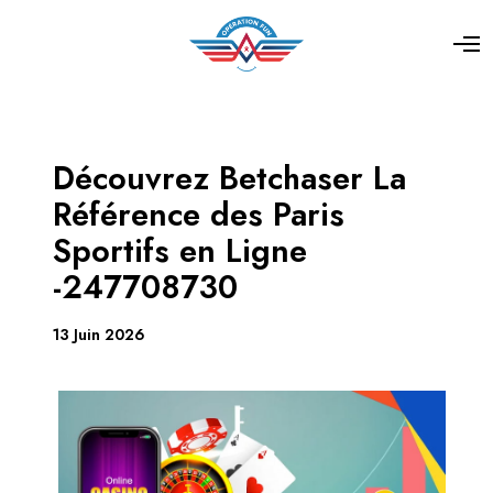
Découvrez Betchaser La
Référence des Paris
Sportifs en Ligne
-247708730
13 Juin 2026