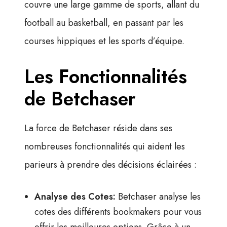
couvre une large gamme de sports, allant du
football au basketball, en passant par les
courses hippiques et les sports d’équipe.
Les Fonctionnalités
de Betchaser
La force de Betchaser réside dans ses
nombreuses fonctionnalités qui aident les
parieurs à prendre des décisions éclairées :
Analyse des Cotes:
Betchaser analyse les
cotes des différents bookmakers pour vous
offrir les meilleures options. Grâce à un