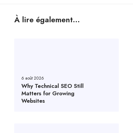
À lire également...
6 août 2026
Why Technical SEO Still
Matters for Growing
Websites