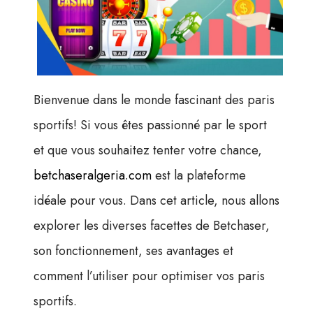
Bienvenue dans le monde fascinant des paris
sportifs! Si vous êtes passionné par le sport
et que vous souhaitez tenter votre chance,
betchaseralgeria.com
est la plateforme
idéale pour vous. Dans cet article, nous allons
explorer les diverses facettes de Betchaser,
son fonctionnement, ses avantages et
comment l’utiliser pour optimiser vos paris
sportifs.