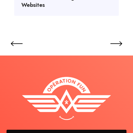
Websites