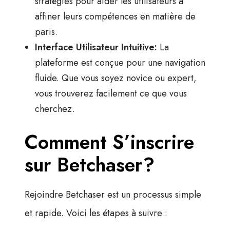
stratégies pour aider les utilisateurs à
affiner leurs compétences en matière de
paris.
Interface Utilisateur Intuitive:
La
plateforme est conçue pour une navigation
fluide. Que vous soyez novice ou expert,
vous trouverez facilement ce que vous
cherchez.
Comment S’inscrire
sur Betchaser?
Rejoindre Betchaser est un processus simple
et rapide. Voici les étapes à suivre :