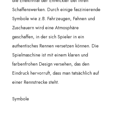
die Effektivität der Entwickler bei ihren
Schaffenswerken. Durch einige faszinierende
Symbole wie z.B. Fahrzeugen, Fahnen und
Zuschauern wird eine Atmosphäre
geschaffen, in der sich Spieler in ein
authentisches Rennen versetzen können. Die
Spielmaschine ist mit einem klaren und
farbenfrohen Design versehen, das den
Eindruck hervorruft, dass man tatsächlich auf
einer Rennstrecke steht.
Symbole