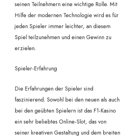
seinen Teilnehmern eine wichtige Rolle. Mit
Hilfe der modernen Technologie wird es für
jeden Spieler immer leichter, an diesem
Spiel teilzunehmen und einen Gewinn zu
erzielen.
Spieler-Erfahrung
Die Erfahrungen der Spieler sind
faszinierend. Sowohl bei den neuen als auch
bei den geübten Spielern ist das F1-Kasino
ein sehr beliebtes Online-Slot, das von
seiner kreativen Gestaltung und dem breiten