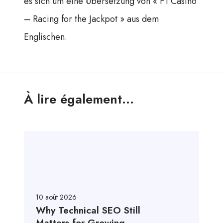
es sich um eine Übersetzung von « F1 Casino
– Racing for the Jackpot » aus dem
Englischen.
À lire également...
10 août 2026
Why Technical SEO Still
Matters for Growing