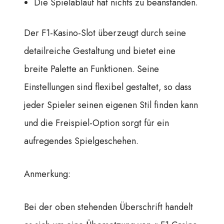
Die Spielablauf hat nichts zu beanstanden.
Der F1-Kasino-Slot überzeugt durch seine
detailreiche Gestaltung und bietet eine
breite Palette an Funktionen. Seine
Einstellungen sind flexibel gestaltet, so dass
jeder Spieler seinen eigenen Stil finden kann
und die Freispiel-Option sorgt für ein
aufregendes Spielgeschehen.
Anmerkung:
Bei der oben stehenden Überschrift handelt