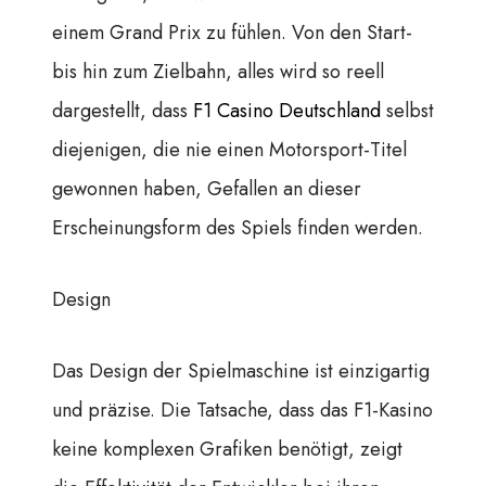
einem Grand Prix zu fühlen. Von den Start-
bis hin zum Zielbahn, alles wird so reell
dargestellt, dass
F1 Casino Deutschland
selbst
diejenigen, die nie einen Motorsport-Titel
gewonnen haben, Gefallen an dieser
Erscheinungsform des Spiels finden werden.
Design
Das Design der Spielmaschine ist einzigartig
und präzise. Die Tatsache, dass das F1-Kasino
keine komplexen Grafiken benötigt, zeigt