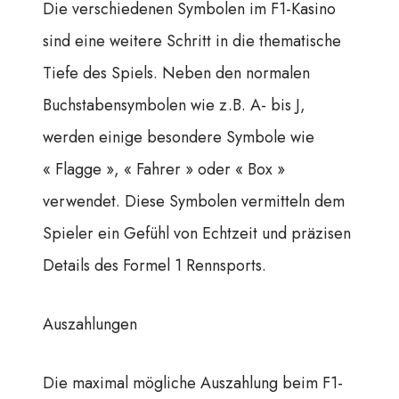
Die verschiedenen Symbolen im F1-Kasino
sind eine weitere Schritt in die thematische
Tiefe des Spiels. Neben den normalen
Buchstabensymbolen wie z.B. A- bis J,
werden einige besondere Symbole wie
« Flagge », « Fahrer » oder « Box »
verwendet. Diese Symbolen vermitteln dem
Spieler ein Gefühl von Echtzeit und präzisen
Details des Formel 1 Rennsports.
Auszahlungen
Die maximal mögliche Auszahlung beim F1-