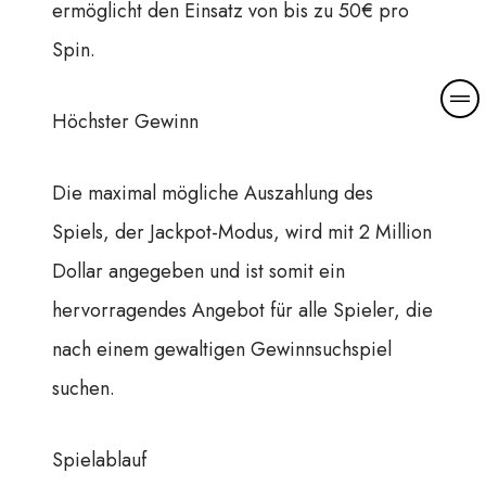
ermöglicht den Einsatz von bis zu 50€ pro
Spin.
Höchster Gewinn
Die maximal mögliche Auszahlung des
Spiels, der Jackpot-Modus, wird mit 2 Million
Dollar angegeben und ist somit ein
hervorragendes Angebot für alle Spieler, die
nach einem gewaltigen Gewinnsuchspiel
suchen.
Spielablauf