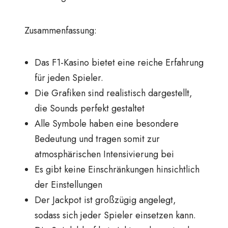
Zusammenfassung:
Das F1-Kasino bietet eine reiche Erfahrung
für jeden Spieler.
Die Grafiken sind realistisch dargestellt,
die Sounds perfekt gestaltet
Alle Symbole haben eine besondere
Bedeutung und tragen somit zur
atmosphärischen Intensivierung bei
Es gibt keine Einschränkungen hinsichtlich
der Einstellungen
Der Jackpot ist großzügig angelegt,
sodass sich jeder Spieler einsetzen kann.