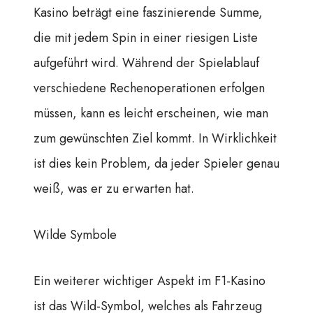
Kasino beträgt eine faszinierende Summe,
die mit jedem Spin in einer riesigen Liste
aufgeführt wird. Während der Spielablauf
verschiedene Rechenoperationen erfolgen
müssen, kann es leicht erscheinen, wie man
zum gewünschten Ziel kommt. In Wirklichkeit
ist dies kein Problem, da jeder Spieler genau
weiß, was er zu erwarten hat.
Wilde Symbole
Ein weiterer wichtiger Aspekt im F1-Kasino
ist das Wild-Symbol, welches als Fahrzeug