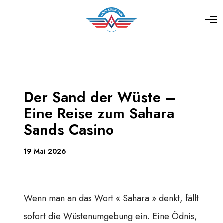
Der Sand der Wüste –
Eine Reise zum Sahara
Sands Casino
19 Mai 2026
Wenn man an das Wort « Sahara » denkt, fällt
sofort die Wüstenumgebung ein. Eine Ödnis,