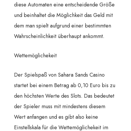
diese Automaten eine entscheidende Größe
und beinhaltet die Möglichkeit das Geld mit
dem man spielt aufgrund einer bestimmten
Wahrscheinlichkeit überhaupt ankommt.
Wettemöglichekeit
Der Spielspaß von Sahara Sands Casino
startet bei einem Betrag ab 0,10 Euro bis zu
den höchsten Werte des Slots. Das bedeutet
der Spieler muss mit mindestens diesem
Wert anfangen und es gibt also keine
Einstellskala für die Wettemöglichekeit im