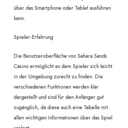
über das Smartphone oder Tablet ausführen
kann.
Spieler-Erfahrung
Die Benutzeroberfläche von Sahara Sands
Casino ermöglicht es dem Spieler sich leicht
in der Umgebung zurecht zu finden. Die
verschiedenen Funktionen werden klar
dargestellt und sind für den Anfänger gut
zugänglich, da diese auch eine Tabelle mit
allen wichtigen Informationen über das Spiel