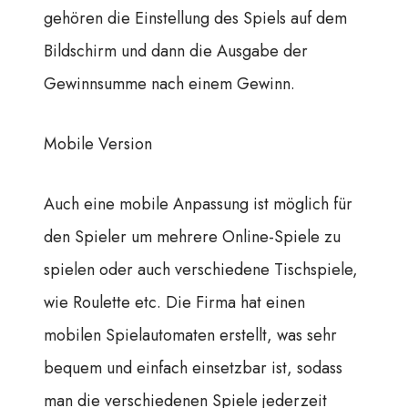
gehören die Einstellung des Spiels auf dem
Bildschirm und dann die Ausgabe der
Gewinnsumme nach einem Gewinn.
Mobile Version
Auch eine mobile Anpassung ist möglich für
den Spieler um mehrere Online-Spiele zu
spielen oder auch verschiedene Tischspiele,
wie Roulette etc. Die Firma hat einen
mobilen Spielautomaten erstellt, was sehr
bequem und einfach einsetzbar ist, sodass
man die verschiedenen Spiele jederzeit