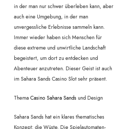
in der man nur schwer überleben kann, aber
auch eine Umgebung, in der man
unvergessliche Erlebnisse sammeln kann.
Immer wieder haben sich Menschen für
diese extreme und unwirtliche Landschaft
begeistert, um dort zu entdecken und
Abenteuer anzutreten. Dieser Geist ist auch
im Sahara Sands Casino Slot sehr präsent.
Thema
Casino Sahara Sands
und Design
Sahara Sands hat ein klares thematisches
Konzept: die Wüste. Die Spielautomaten-