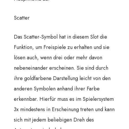
Scatter
Das Scatter-Symbol hat in diesem Slot die
Funktion, um Freispiele zu erhalten und sie
lösen auch, wenn drei oder mehr davon
nebeneinander erscheinen. Sie sind durch
ihre goldfarbene Darstellung leicht von den
anderen Symbolen anhand ihrer Farbe
erkennbar. Hierfür muss es im Spielersystem
3x mindestens in Erscheinung treten und kann
sich mit jedem beliebigen Dreh des