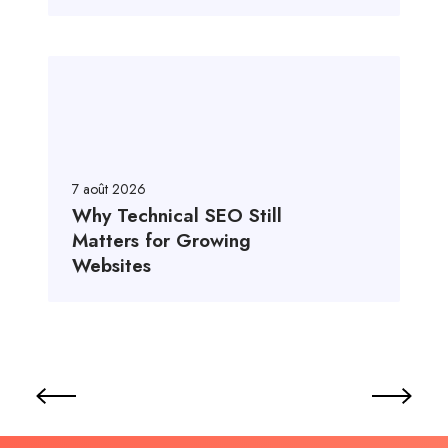
7 août 2026
Why Technical SEO Still
Matters for Growing
Websites