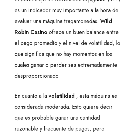
es un indicador muy importante a la hora de
evaluar una máquina tragamonedas.
Wild
Robin Casino
ofrece un buen balance entre
el pago promedio y el nivel de volatilidad, lo
que significa que no hay momentos en los
cuales ganar o perder sea extremadamente
desproporcionado.
En cuanto a la
volatilidad
, esta máquina es
considerada moderada. Esto quiere decir
que es probable ganar una cantidad
razonable y frecuente de pagos, pero