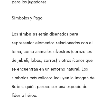
para los jugadores.
Símbolos y Pago
Los
símbolos
están diseñados para
representar elementos relacionados con el
tema, como animales silvestres (corazones
de jabalí, lobos, zorros) y otros íconos que
se encuentran en un entorno natural. Los
símbolos más valiosos incluyen la imagen de
Robin, quién parece ser una especie de
líder o héroe.