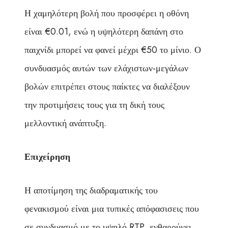
Η χαμηλότερη βολή που προσφέρει η οθόνη
είναι €0.01, ενώ η υψηλότερη δαπάνη στο
παιχνίδι μπορεί να φανεί μέχρι €50 το μίνιο. Ο
συνδυασμός αυτών των ελάχιστων-μεγάλων
βολών επιτρέπει στους παίκτες να διαλέξουν
την προτιμήσεις τους για τη δική τους
μελλοντική ανάπτυξη.
Επιχείρηση
Η αποτίμηση της διαδραματικής του
φενακισμού είναι μια τυπικές απόφασισεις που
σε συνδυασμό με το υψηλό RTP, ενθαρρύνει