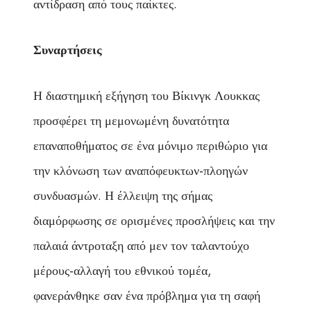
αντίδραση από τους παίκτες.
Συναρτήσεις
Η διαστημική εξήγηση του Βίκινγκ Λουκκας
προσφέρει τη μεμονωμένη δυνατότητα
επαναποθήματος σε ένα μόνιμο περιθώριο για
την κλόνωση των αναπόφευκτων-πλοηγών
συνδυασμών. Η έλλειψη της σήμας
διαμόρφωσης σε ορισμένες προσλήψεις και την
παλαιά άντροταξη από μεν τον ταλαντούχο
μέρους-αλλαγή του εθνικού τομέα,
φανεράνθηκε σαν ένα πρόβλημα για τη σαφή