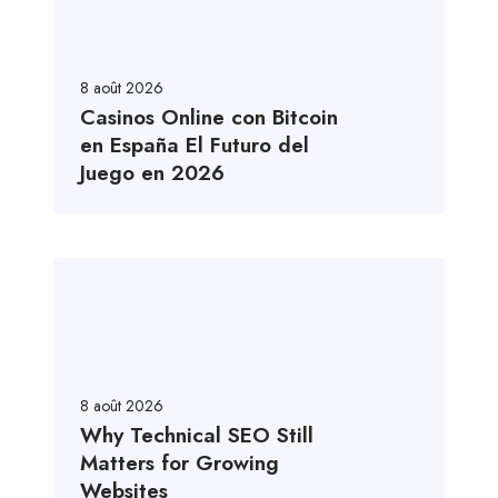
8 août 2026
Casinos Online con Bitcoin
en España El Futuro del
Juego en 2026
8 août 2026
Why Technical SEO Still
Matters for Growing
Websites