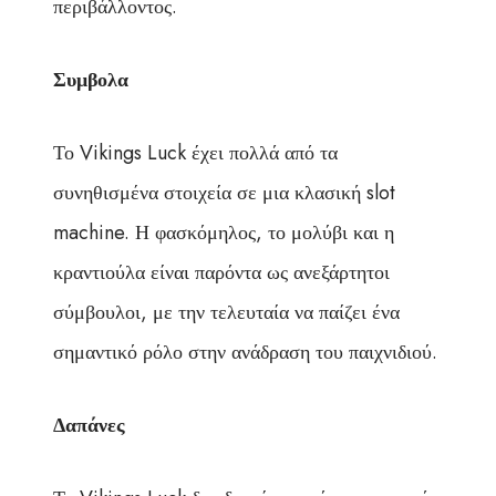
περιβάλλοντος.
Συμβολα
Το Vikings Luck έχει πολλά από τα
συνηθισμένα στοιχεία σε μια κλασική slot
machine. Η φασκόμηλος, το μολύβι και η
κραντιούλα είναι παρόντα ως ανεξάρτητοι
σύμβουλοι, με την τελευταία να παίζει ένα
σημαντικό ρόλο στην ανάδραση του παιχνιδιού.
Δαπάνες