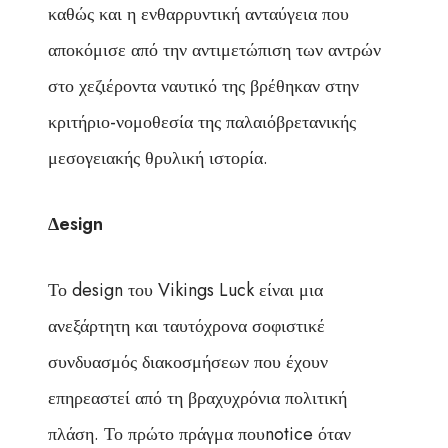
καθώς και η ενθαρρυντική ανταύγεια που
αποκόμισε από την αντιμετώπιση των αντρών
στο χεζιέροντα ναυτικό της βρέθηκαν στην
κριτήριο-νομοθεσία της παλαιόβρετανικής
μεσογειακής θρυλική ιστορία.
Δesign
Το design του Vikings Luck είναι μια
ανεξάρτητη και ταυτόχρονα σοφιστικέ
συνδυασμός διακοσμήσεων που έχουν
επηρεαστεί από τη βραχυχρόνια πολιτική
πλάση. Το πρώτο πράγμα πουnotice όταν