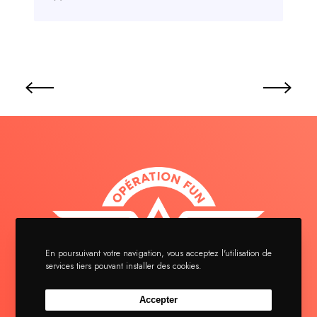
En poursuivant votre navigation, vous acceptez l'utilisation de
services tiers pouvant installer des cookies.
Accepter
La brigade