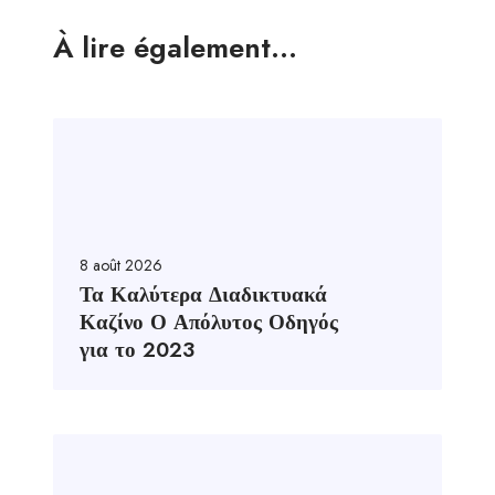
À lire également...
8 août 2026
Τα Καλύτερα Διαδικτυακά
Καζίνο Ο Απόλυτος Οδηγός
για το 2023