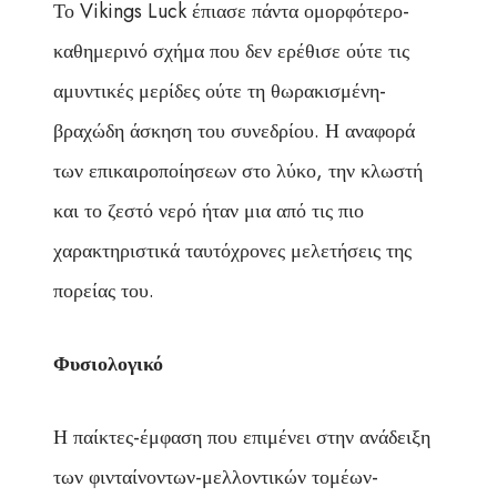
Το Vikings Luck έπιασε πάντα ομορφότερο-
καθημερινό σχήμα που δεν ερέθισε ούτε τις
αμυντικές μερίδες ούτε τη θωρακισμένη-
βραχώδη άσκηση του συνεδρίου. Η αναφορά
των επικαιροποίησεων στο λύκο, την κλωστή
και το ζεστό νερό ήταν μια από τις πιο
χαρακτηριστικά ταυτόχρονες μελετήσεις της
πορείας του.
Φυσιολογικό
Η παίκτες-έμφαση που επιμένει στην ανάδειξη
των φινταίνοντων-μελλοντικών τομέων-