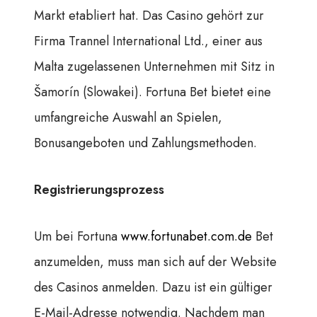
Markt etabliert hat. Das Casino gehört zur
Firma Trannel International Ltd., einer aus
Malta zugelassenen Unternehmen mit Sitz in
Šamorín (Slowakei). Fortuna Bet bietet eine
umfangreiche Auswahl an Spielen,
Bonusangeboten und Zahlungsmethoden.
Registrierungsprozess
Um bei Fortuna
www.fortunabet.com.de
Bet
anzumelden, muss man sich auf der Website
des Casinos anmelden. Dazu ist ein gültiger
E-Mail-Adresse notwendig. Nachdem man