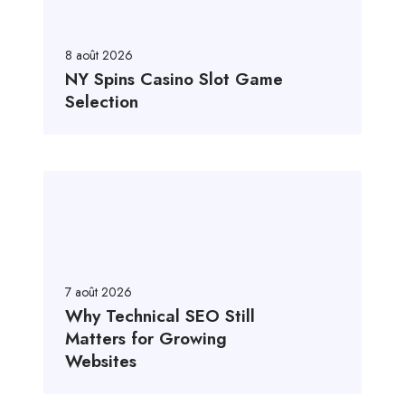
8 août 2026
NY Spins Casino Slot Game
Selection
7 août 2026
Why Technical SEO Still
Matters for Growing
Websites