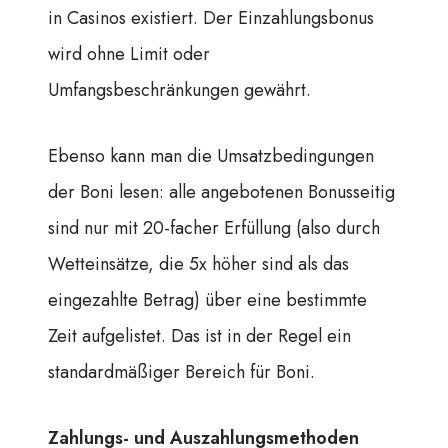
in Casinos existiert. Der Einzahlungsbonus
wird ohne Limit oder
Umfangsbeschränkungen gewährt.
Ebenso kann man die Umsatzbedingungen
der Boni lesen: alle angebotenen Bonusseitig
sind nur mit 20-facher Erfüllung (also durch
Wetteinsätze, die 5x höher sind als das
eingezahlte Betrag) über eine bestimmte
Zeit aufgelistet. Das ist in der Regel ein
standardmäßiger Bereich für Boni.
Zahlungs- und Auszahlungsmethoden