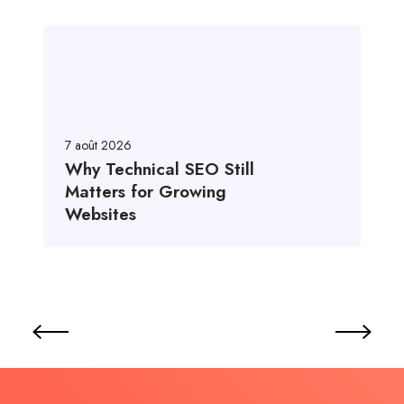
7 août 2026
Why Technical SEO Still
Matters for Growing
Websites