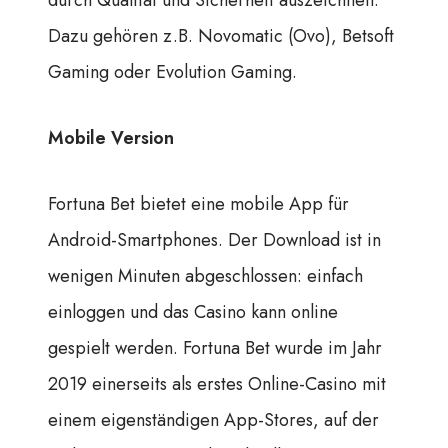
durch Qualität und Sicherheit auszeichnen.
Dazu gehören z.B. Novomatic (Ovo), Betsoft
Gaming oder Evolution Gaming.
Mobile Version
Fortuna Bet bietet eine mobile App für
Android-Smartphones. Der Download ist in
wenigen Minuten abgeschlossen: einfach
einloggen und das Casino kann online
gespielt werden. Fortuna Bet wurde im Jahr
2019 einerseits als erstes Online-Casino mit
einem eigenständigen App-Stores, auf der