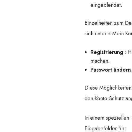
eingeblendet.
Einzelheiten zum Des
sich unter « Mein Ko
Registrierung
: H
machen.
Passwort änder
Diese Möglichkeiten
den Konto-Schutz a
In einem speziellen 
Eingabefelder für: