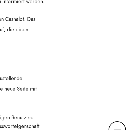
u informiert werden.
on Cashalot. Das
uf, die einen
ustellende
e neue Seite mit
igen Benutzers.
ssworteigenschaft