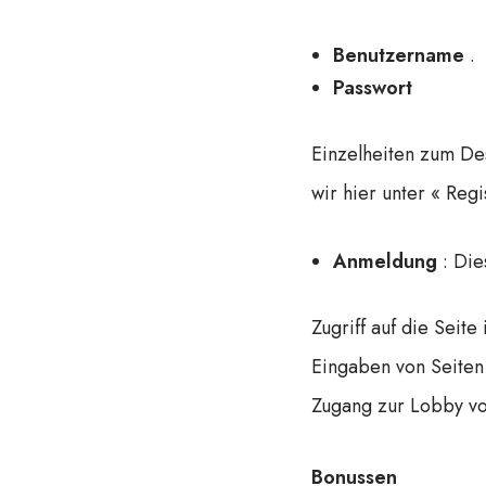
Benutzername
.
Passwort
Einzelheiten zum De
wir hier unter « Reg
Anmeldung
: Die
Zugriff auf die Seit
Eingaben von Seiten
Zugang zur Lobby von
Bonussen