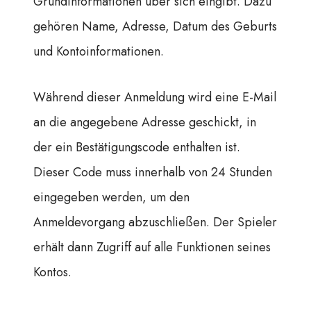
Grundinformationen über sich eingibt. Dazu
gehören Name, Adresse, Datum des Geburts
und Kontoinformationen.
Während dieser Anmeldung wird eine E-Mail
an die angegebene Adresse geschickt, in
der ein Bestätigungscode enthalten ist.
Dieser Code muss innerhalb von 24 Stunden
eingegeben werden, um den
Anmeldevorgang abzuschließen. Der Spieler
erhält dann Zugriff auf alle Funktionen seines
Kontos.