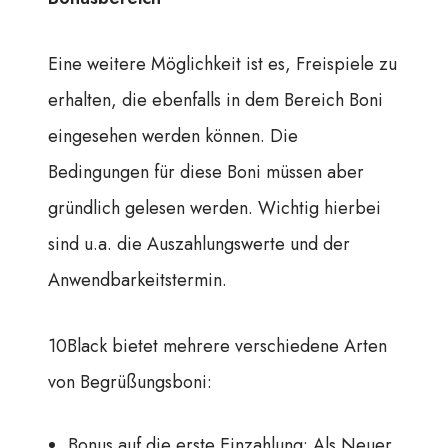
Eine weitere Möglichkeit ist es, Freispiele zu
erhalten, die ebenfalls in dem Bereich Boni
eingesehen werden können. Die
Bedingungen für diese Boni müssen aber
gründlich gelesen werden. Wichtig hierbei
sind u.a. die Auszahlungswerte und der
Anwendbarkeitstermin.
10Black bietet mehrere verschiedene Arten
von Begrüßungsboni:
Bonus auf die erste Einzahlung: Als Neuer