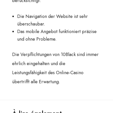
berücksichtigt:
Die Navigation der Website ist sehr
überschaubar.
Das mobile Angebot funktioniert präzise
und ohne Probleme.
Die Verpflichtungen von 10Black sind immer
ehrlich eingehalten und die
Leistungsfähigkeit des Online-Casino
übertrifft alle Erwartung.