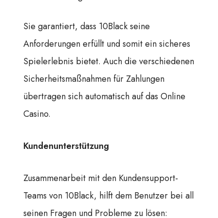
Sie garantiert, dass 10Black seine
Anforderungen erfüllt und somit ein sicheres
Spielerlebnis bietet. Auch die verschiedenen
Sicherheitsmaßnahmen für Zahlungen
übertragen sich automatisch auf das Online
Casino.
Kundenunterstützung
Zusammenarbeit mit den Kundensupport-
Teams von 10Black, hilft dem Benutzer bei all
seinen Fragen und Probleme zu lösen: