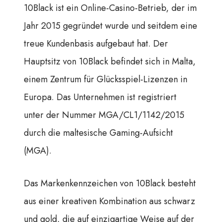
10Black ist ein Online-Casino-Betrieb, der im
Jahr 2015 gegründet wurde und seitdem eine
treue Kundenbasis aufgebaut hat. Der
Hauptsitz von 10Black befindet sich in Malta,
einem Zentrum für Glücksspiel-Lizenzen in
Europa. Das Unternehmen ist registriert
unter der Nummer MGA/CL1/1142/2015
durch die maltesische Gaming-Aufsicht
(MGA).
Das Markenkennzeichen von 10Black besteht
aus einer kreativen Kombination aus schwarz
und gold, die auf einzigartige Weise auf der