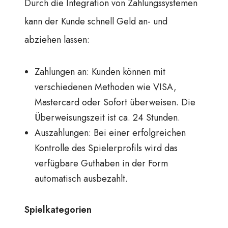
Durch die Integration von Zahlungssystemen
kann der Kunde schnell Geld an- und
abziehen lassen:
Zahlungen an: Kunden können mit
verschiedenen Methoden wie VISA,
Mastercard oder Sofort überweisen. Die
Überweisungszeit ist ca. 24 Stunden.
Auszahlungen: Bei einer erfolgreichen
Kontrolle des Spielerprofils wird das
verfügbare Guthaben in der Form
automatisch ausbezahlt.
Spielkategorien