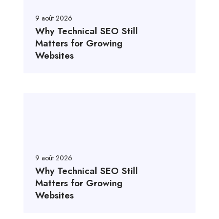
9 août 2026
Why Technical SEO Still
Matters for Growing
Websites
9 août 2026
Why Technical SEO Still
Matters for Growing
Websites