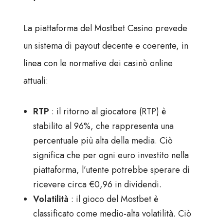
La piattaforma del Mostbet Casino prevede
un sistema di payout decente e coerente, in
linea con le normative dei casinò online
attuali:
RTP
: il ritorno al giocatore (RTP) è
stabilito al 96%, che rappresenta una
percentuale più alta della media. Ciò
significa che per ogni euro investito nella
piattaforma, l’utente potrebbe sperare di
ricevere circa €0,96 in dividendi.
Volatilità
: il gioco del Mostbet è
classificato come medio-alta volatilità. Ciò