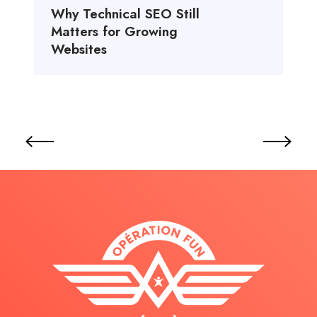
Why Technical SEO Still
Matters for Growing
Websites