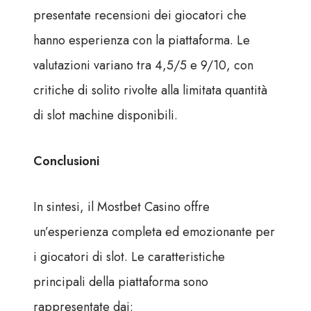
presentate recensioni dei giocatori che
hanno esperienza con la piattaforma. Le
valutazioni variano tra 4,5/5 e 9/10, con
critiche di solito rivolte alla limitata quantità
di slot machine disponibili.
Conclusioni
In sintesi, il Mostbet Casino offre
un’esperienza completa ed emozionante per
i giocatori di slot. Le caratteristiche
principali della piattaforma sono
rappresentate dai: