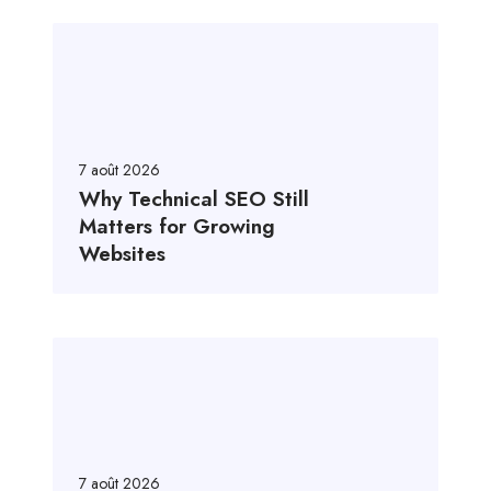
7 août 2026
Why Technical SEO Still
Matters for Growing
Websites
7 août 2026