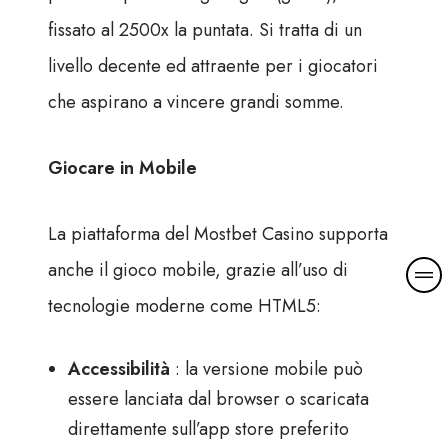
fissato al 2500x la puntata. Si tratta di un
livello decente ed attraente per i giocatori
che aspirano a vincere grandi somme.
Giocare in Mobile
La piattaforma del Mostbet Casino supporta
anche il gioco mobile, grazie all’uso di
tecnologie moderne come HTML5:
Accessibilità
: la versione mobile può
essere lanciata dal browser o scaricata
direttamente sull’app store preferito