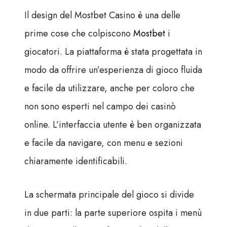
Il design del Mostbet Casino è una delle
prime cose che colpiscono
Mostbet
i
giocatori. La piattaforma è stata progettata in
modo da offrire un’esperienza di gioco fluida
e facile da utilizzare, anche per coloro che
non sono esperti nel campo dei casinò
online. L’interfaccia utente è ben organizzata
e facile da navigare, con menu e sezioni
chiaramente identificabili.
La schermata principale del gioco si divide
in due parti: la parte superiore ospita i menù