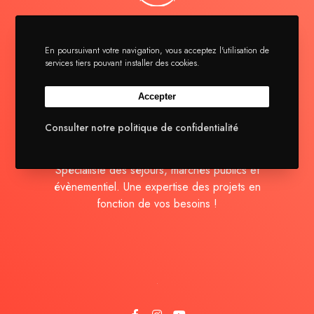
La brigade
En poursuivant votre navigation, vous acceptez l'utilisation de
services tiers pouvant installer des cookies.
Séjours
Actualités
Accepter
Contact
Consulter notre politique de confidentialité
Spécialiste des séjours, marchés publics et
évènementiel. Une expertise des projets en
fonction de vos besoins !
F
I
Y