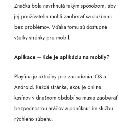
Značka bola navrhnutá takým spôsobom, aby
jej používatelia mohli zaoberať sa službami
bez problémov. Vďaka tomu sú dostupné
všetky stránky pre mobil.
Aplikace – Kde je aplikáciu na mobily?
Playfina je aktuálny pre zariadenia iOS a
Android. Každá stránka, akou je online
kasínov v dnešnom období sa musia zaoberať
bezpečnosťou hráčov a ponúknuť im službu
rýchleho súbehu.