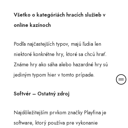
Všetko o kategóriách hracích služieb v
online kazínoch
Podľa najčastejších typov, majú ľudia len
niektoré konkrétne hry, ktoré sa chcú hrať.
Známe hry ako sáha alebo hazardné hry sú
jediným typom hier v tomto prípade.
Softvér – Ostatný zdroj
Najdôležitejším prvkom značky Playfina je
software, ktorý používa pre vykonanie