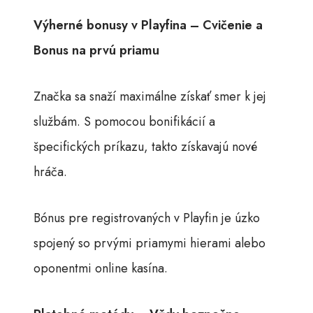
Výherné bonusy v Playfina – Cvičenie a
Bonus na prvú priamu
Značka sa snaží maximálne získať smer k jej
službám. S pomocou bonifikácií a
špecifických príkazu, takto získavajú nové
hráča.
Bónus pre registrovaných v Playfin je úzko
spojený so prvými priamymi hierami alebo
oponentmi online kasína.