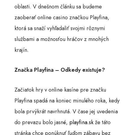
oblasti. V dnešnom článku sa budeme
zaoberať online casino značkou Playfina,
ktorá sa snaží vyhľadaliť svojmi rôznymi
službami a možnosťou hráčov z mnohých
krajín.
Značka Playfina – Odkedy existuje?
Začiatok hry v online kasíne pre značku
Playfina spadá na koniec minulého roka, kedy
bola prvýkrát navrhnutá. V čase jej uvedenia
do prevazu bolo jasné,
playfina.sk
že táto
stránka chce ponúknuť ľuďom zábavu bez