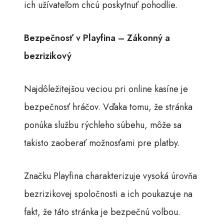
ich užívateľom chcú poskytnuť pohodlie.
Bezpečnosť v Playfina – Zákonný a
bezrizikový
Najdôležitejšou veciou pri online kasíne je
bezpečnosť hráčov. Vďaka tomu, že stránka
ponúka službu rýchleho súbehu, môže sa
takisto zaoberať možnosťami pre platby.
Značku Playfina charakterizuje vysoká úrovňa
bezrizikovej spoločnosti a ich poukazuje na
fakt, že táto stránka je bezpečnú volbou.