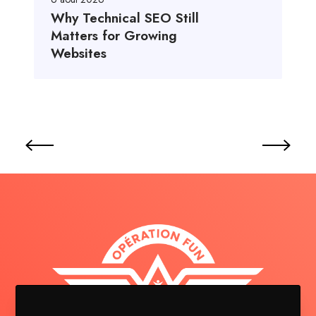
Why Technical SEO Still
Matters for Growing
Websites