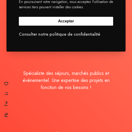
En poursuivant votre navigation, vous acceptez l'utilisation de
services tiers pouvant installer des cookies.
La brigade
Accepter
Séjours
Consulter notre politique de confidentialité
Actualités
Contact
Spécialiste des séjours, marchés publics et
évènementiel. Une expertise des projets en
fonction de vos besoins !
Li
Tw
Fb