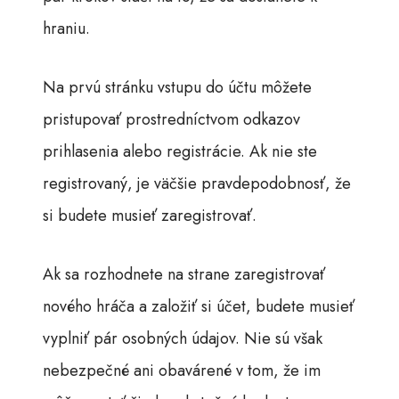
hraniu.
Na prvú stránku vstupu do účtu môžete
pristupovať prostredníctvom odkazov
prihlasenia alebo registrácie. Ak nie ste
registrovaný, je väčšie pravdepodobnosť, že
si budete musieť zaregistrovať.
Ak sa rozhodnete na strane zaregistrovať
nového hráča a založiť si účet, budete musieť
vyplniť pár osobných údajov. Nie sú však
nebezpečné ani obavárené v tom, že im