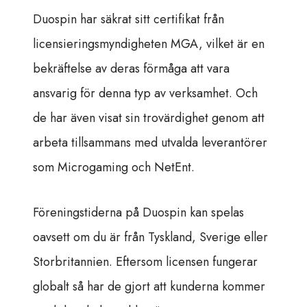
Duospin har säkrat sitt certifikat från
licensieringsmyndigheten MGA, vilket är en
bekräftelse av deras förmåga att vara
ansvarig för denna typ av verksamhet. Och
de har även visat sin trovärdighet genom att
arbeta tillsammans med utvalda leverantörer
som Microgaming och NetEnt.
Föreningstiderna på Duospin kan spelas
oavsett om du är från Tyskland, Sverige eller
Storbritannien. Eftersom licensen fungerar
globalt så har de gjort att kunderna kommer