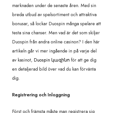
marknaden under de senaste åren. Med sin
breda utbud av spelsortiment och attraktiva
bonusar, så lockar Duospin många spelare att
testa sina chanser. Men vad är det som skiljer
Duospin från andra online casinon? I den här
artikeln går vi mer ingående in på varje del
av kasinot,
Duospin կազինո
för att ge dig
en detaljerad bild över vad du kan förvänta
dig.
Registrering och Inloggning
Först och främsta måste man registrera sig