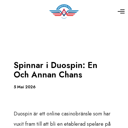
Spinnar i Duospin: En
Och Annan Chans
5 Mai 2026
Duospin är ett online casinobränsle som har
vuxit fram till att bli en etablerad spelare på