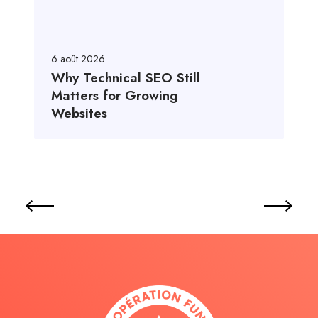
6 août 2026
Why Technical SEO Still
Matters for Growing
Websites