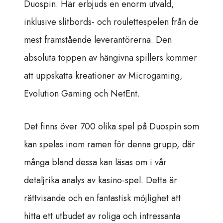
Duospin. Här erbjuds en enorm utvald,
inklusive slitbords- och roulettespelen från de
mest framstående leverantörerna. Den
absoluta toppen av hängivna spillers kommer
att uppskatta kreationer av Microgaming,
Evolution Gaming och NetEnt.
Det finns över 700 olika spel på Duospin som
kan spelas inom ramen för denna grupp, där
många bland dessa kan läsas om i vår
detaljrika analys av kasino-spel. Detta är
rättvisande och en fantastisk möjlighet att
hitta ett utbudet av roliga och intressanta