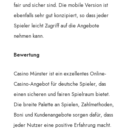
fair und sicher sind. Die mobile Version ist
ebenfalls sehr gut konzipiert, so dass jeder
Spieler leicht Zugriff auf die Angebote
nehmen kann.
Bewertung
Casino Münster ist ein exzellentes Online-
Casino-Angebot für deutsche Spieler, das
einen sicheren und fairen Spielraum bietet.
Die breite Palette an Spielen, Zahlmethoden,
Boni und Kundenangebote sorgen dafür, dass
jeder Nutzer eine positive Erfahrung macht.