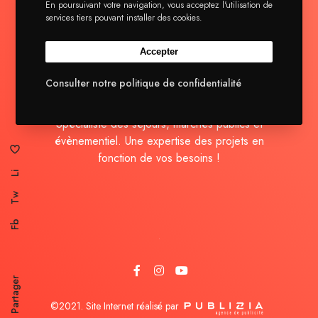
En poursuivant votre navigation, vous acceptez l'utilisation de
Séjours
services tiers pouvant installer des cookies.
Actualités
Accepter
Contact
Consulter notre politique de confidentialité
Spécialiste des séjours, marchés publics et
évènementiel. Une expertise des projets en
fonction de vos besoins !
Li
Tw
Fb
F
I
Y
a
n
o
Partager
c
s
u
e
t
T
©2021. Site Internet réalisé par
b
a
u