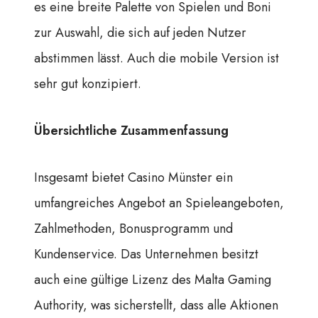
es eine breite Palette von Spielen und Boni
zur Auswahl, die sich auf jeden Nutzer
abstimmen lässt. Auch die mobile Version ist
sehr gut konzipiert.
Übersichtliche Zusammenfassung
Insgesamt bietet Casino Münster ein
umfangreiches Angebot an Spieleangeboten,
Zahlmethoden, Bonusprogramm und
Kundenservice. Das Unternehmen besitzt
auch eine gültige Lizenz des Malta Gaming
Authority, was sicherstellt, dass alle Aktionen