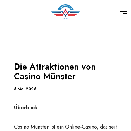
Die Attraktionen von
Casino Münster
5 Mai 2026
Überblick
Casino Münster ist ein Online-Casino, das seit