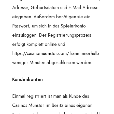
Adresse, Geburtsdatum und E-Mail-Adresse
eingeben. Außerdem benötigen sie ein
Passwort, um sich in das Spielerkonto
einzuloggen. Der Registrierungsprozess
erfolgt komplett online und
https://casinomuenster.com/
kann innerhalb
weniger Minuten abgeschlossen werden.
Kundenkonten
Einmal registriert ist man als Kunde des
Casinos Münster im Besitz eines eigenen