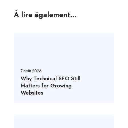
À lire également...
7 août 2026
Why Technical SEO Still
Matters for Growing
Websites