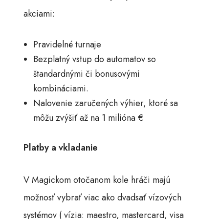
akciami:
Pravidelné turnaje
Bezplatný vstup do automatov so
štandardnými či bonusovými
kombináciami.
Nalovenie zaručených výhier, ktoré sa
môžu zvýšiť až na 1 milióna €
Platby a vkladanie
V Magickom otočanom kole hráči majú
možnosť vybrať viac ako dvadsať vízových
systémov ( vízia: maestro, mastercard, visa