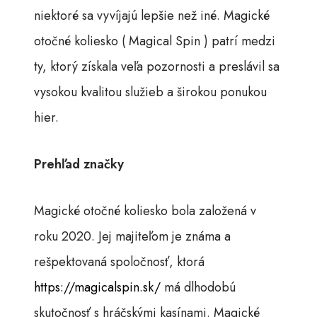
niektoré sa vyvíjajú lepšie než iné. Magické
otočné koliesko ( Magical Spin ) patrí medzi
ty, ktorý získala veľa pozornosti a preslávil sa
vysokou kvalitou služieb a širokou ponukou
hier.
Prehľad značky
Magické otočné koliesko bola založená v
roku 2020. Jej majiteľom je známa a
rešpektovaná spoločnosť, ktorá
https://magicalspin.sk/
má dlhodobú
skutočnosť s hráčskými kasínami. Magické