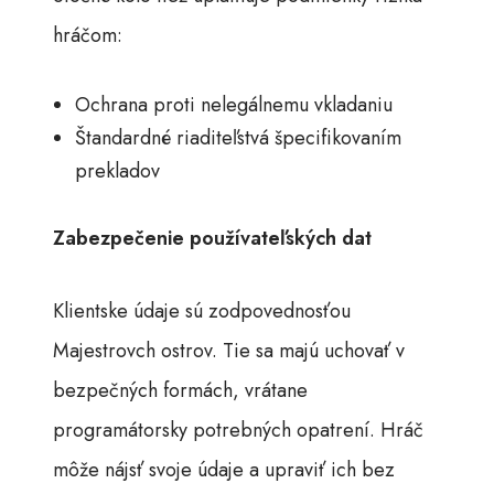
hráčom:
Ochrana proti nelegálnemu vkladaniu
Štandardné riaditeľstvá špecifikovaním
prekladov
Zabezpečenie používateľských dat
Klientske údaje sú zodpovednosťou
Majestrovch ostrov. Tie sa majú uchovať v
bezpečných formách, vrátane
programátorsky potrebných opatrení. Hráč
môže nájsť svoje údaje a upraviť ich bez