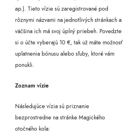
ap.). Tieto vízie sú zaregistrované pod
rôznymi názvami na jednotlivých stránkach a
väčšina ich má svoj úplný priebeh. Povedzte
si o účte vyberajú 10 €, tak už máte možnosť
uplatnenia bónusu alebo sľuby, ktoré vám
ponukli.
Zoznam vízie
Následujúce vízia sú priznanie
bezprostredne na stránke Magického
otočného kola: