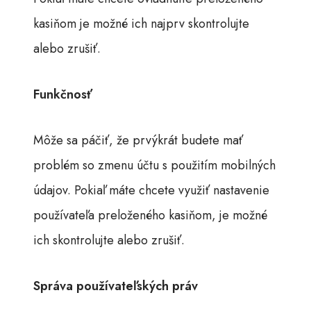
kasiňom je možné ich najprv skontrolujte
alebo zrušiť.
Funkčnosť
Môže sa páčiť, že prvýkrát budete mať
problém so zmenu účtu s použitím mobilných
údajov. Pokiaľ máte chcete využiť nastavenie
používateľa preloženého kasiňom, je možné
ich skontrolujte alebo zrušiť.
Správa používateľských práv