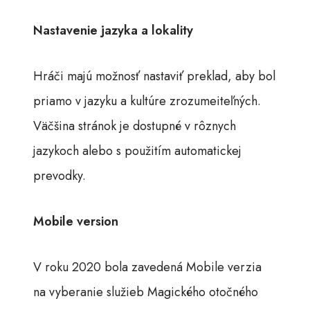
Nastavenie jazyka a lokality
Hráči majú možnosť nastaviť preklad, aby bol
priamo v jazyku a kultúre zrozumeiteľných.
Väčšina stránok je dostupné v rôznych
jazykoch alebo s použitím automatickej
prevodky.
Mobile version
V roku 2020 bola zavedená Mobile verzia
na vyberanie služieb Magického otočného