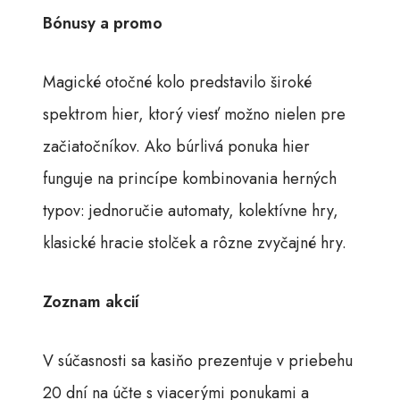
Bónusy a promo
Magické otočné kolo predstavilo široké
spektrom hier, ktorý viesť možno nielen pre
začiatočníkov. Ako búrlivá ponuka hier
funguje na princípe kombinovania herných
typov: jednoručie automaty, kolektívne hry,
klasické hracie stolček a rôzne zvyčajné hry.
Zoznam akcií
V súčasnosti sa kasiňo prezentuje v priebehu
20 dní na účte s viacerými ponukami a