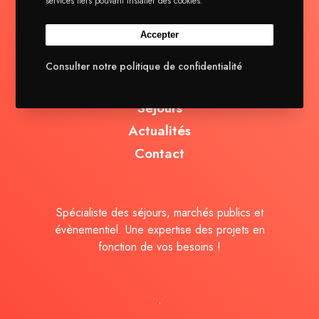
services tiers pouvant installer des cookies.
Accepter
Consulter notre politique de confidentialité
La brigade
Séjours
Actualités
Contact
Spécialiste des séjours, marchés publics et
évènementiel. Une expertise des projets en
fonction de vos besoins !