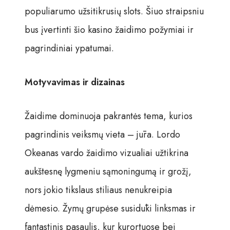
populiarumo užsitikrusių slots. Šiuo straipsniu
bus įvertinti šio kasino žaidimo požymiai ir
pagrindiniai ypatumai.
Motyvavimas ir dizainas
Žaidime dominuoja pakrantės tema, kurios
pagrindinis veiksmų vieta – jūra. Lordo
Okeanas vardo žaidimo vizualiai užtikrina
aukštesnę lygmeniu sąmoningumą ir grožį,
nors jokio tikslaus stiliaus nenukreipia
dėmesio. Žymų grupėse susidūki linksmas ir
fantastinis pasaulis, kur kurortuose bei