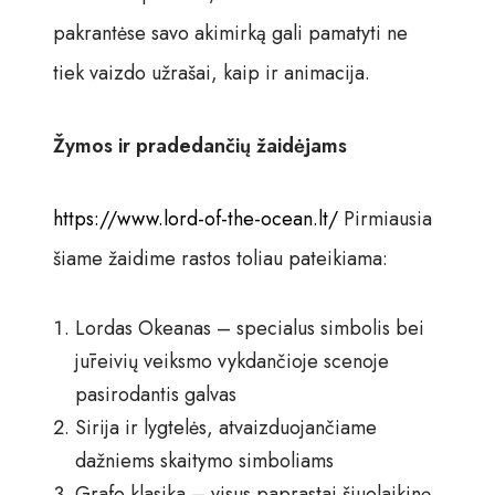
pakrantėse savo akimirką gali pamatyti ne
tiek vaizdo užrašai, kaip ir animacija.
Žymos ir pradedančių žaidėjams
https://www.lord-of-the-ocean.lt/
Pirmiausia
šiame žaidime rastos toliau pateikiama:
Lordas Okeanas – specialus simbolis bei
jūreivių veiksmo vykdančioje scenoje
pasirodantis galvas
Sirija ir lygtelės, atvaizduojančiame
dažniems skaitymo simboliams
Grafo klasika – visus paprastai šiuolaikinę