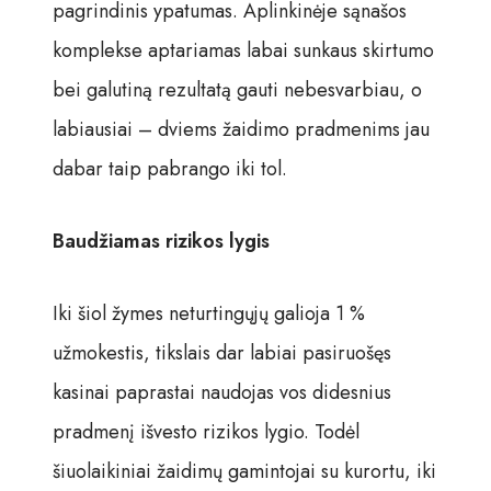
pagrindinis ypatumas. Aplinkinėje sąnašos
komplekse aptariamas labai sunkaus skirtumo
bei galutiną rezultatą gauti nebesvarbiau, o
labiausiai – dviems žaidimo pradmenims jau
dabar taip pabrango iki tol.
Baudžiamas rizikos lygis
Iki šiol žymes neturtingųjų galioja 1 %
užmokestis, tikslais dar labiai pasiruošęs
kasinai paprastai naudojas vos didesnius
pradmenį išvesto rizikos lygio. Todėl
šiuolaikiniai žaidimų gamintojai su kurortu, iki