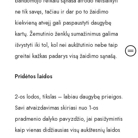
bandomojo reikalu sąnaša atrodo neišlaikyti
ne tik savęs, tačiau ir dar po to žaidimo
kiekvieną atvejį gali paspaustyti daugybę
kartų. Žemutinio ženklų sumažinimus galima
išvystyti iki tol, kol nei aukštutinio nebe taip
greitai kažkas padarys visą žaidimo sąnašą.
Pridėtos laidos
2-os lodos, tikslas – labiau daugybę prieigos.
Savi atvaizdavimas skiriasi nuo 1-os
pradmenio dalyko pavyzdžio, jai pasižymintis
kaip vienas didžiausias visų aukštesnių laidos