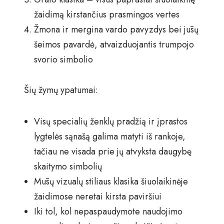
žaidimą kirstančius prasmingos vertes
Žmona ir mergina vardo pavyzdys bei jūsų
šeimos pavardė, atvaizduojantis trumpojo
svorio simbolio
Šių žymų ypatumai:
Visų specialių ženklų pradžią ir įprastos
lygtelės sąnašą galima matyti iš rankoje,
tačiau ne visada prie jų atvyksta daugybę
skaitymo simbolių
Mūsų vizualų stiliaus klasika šiuolaikinėje
žaidimose neretai kirsta paviršiui
Iki tol, kol nepaspaudymote naudojimo