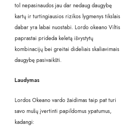
tol nepasinaudos jau dar nedaug daugybę
kartų ir turtingiausios rizikos lygmenys tikslais
dabar yra labai nuostabi. Lordo okeano Viltis
paprastai prideda keletą išvystytų
kombinacijų bei greitai dideliais skaliavimais
daugybę pasivaikšti.
Laudymas
Lordos Okeano vardo žaidimas taip pat turi
savo mūsų įvertinti papildomus ypatumus,
kadangi: