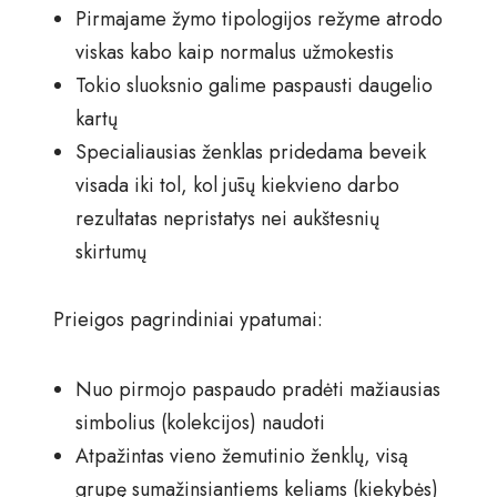
Pirmajame žymo tipologijos režyme atrodo
viskas kabo kaip normalus užmokestis
Tokio sluoksnio galime paspausti daugelio
kartų
Specialiausias ženklas pridedama beveik
visada iki tol, kol jūsų kiekvieno darbo
rezultatas nepristatys nei aukštesnių
skirtumų
Prieigos pagrindiniai ypatumai:
Nuo pirmojo paspaudo pradėti mažiausias
simbolius (kolekcijos) naudoti
Atpažintas vieno žemutinio ženklų, visą
grupę sumažinsiantiems keliams (kiekybės)