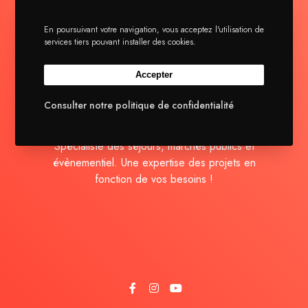
La brigade
En poursuivant votre navigation, vous acceptez l'utilisation de
Séjours
services tiers pouvant installer des cookies.
Actualités
Accepter
Contact
Consulter notre politique de confidentialité
Spécialiste des séjours, marchés publics et
évènementiel. Une expertise des projets en
fonction de vos besoins !
F
I
Y
a
n
o