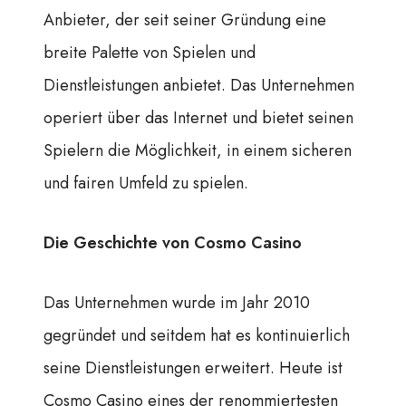
Anbieter, der seit seiner Gründung eine
breite Palette von Spielen und
Dienstleistungen anbietet. Das Unternehmen
operiert über das Internet und bietet seinen
Spielern die Möglichkeit, in einem sicheren
und fairen Umfeld zu spielen.
Die Geschichte von Cosmo Casino
Das Unternehmen wurde im Jahr 2010
gegründet und seitdem hat es kontinuierlich
seine Dienstleistungen erweitert. Heute ist
Cosmo Casino eines der renommiertesten