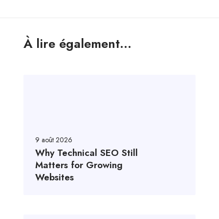
À lire également...
9 août 2026
Why Technical SEO Still
Matters for Growing
Websites