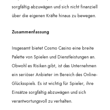
sorgfältig abzuwägen und sich nicht finanziell
über die eigenen Kräfte hinaus zu bewegen.
Zusammenfassung
Insgesamt bietet Cosmo Casino eine breite
Palette von Spielen und Dienstleistungen an.
Obwohl es Risiken gibt, ist das Unternehmen
ein seriöser Anbieter im Bereich des Online-
Glücksspiels. Es ist wichtig für Spieler, ihre
Einsätze sorgfältig abzuwägen und sich
verantwortungsvoll zu verhalten.