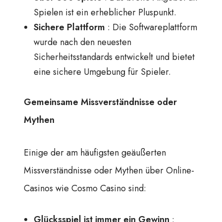
Spielen ist ein erheblicher Pluspunkt.
Sichere Plattform
: Die Softwareplattform
wurde nach den neuesten
Sicherheitsstandards entwickelt und bietet
eine sichere Umgebung für Spieler.
Gemeinsame Missverständnisse oder
Mythen
Einige der am häufigsten geäußerten
Missverständnisse oder Mythen über Online-
Casinos wie Cosmo Casino sind:
Glücksspiel ist immer ein Gewinn
: