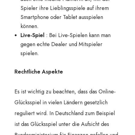
Spieler ihre Lieblingsspiele auf ihrem
Smartphone oder Tablet ausspielen
können.
Live-Spiel
: Bei Live-Spielen kann man
gegen echte Dealer und Mitspieler
spielen.
Rechtliche Aspekte
Es ist wichtig zu beachten, dass das Online-
Glücksspiel in vielen Ländern gesetzlich
reguliert wird. In Deutschland zum Beispiel
ist das Glücksspiel unter die Aufsicht des