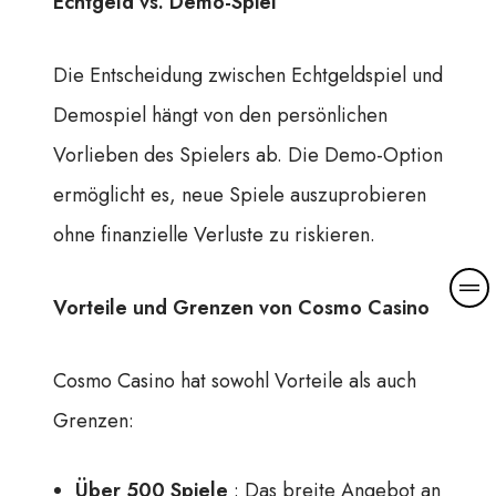
Echtgeld vs. Demo-Spiel
Die Entscheidung zwischen Echtgeldspiel und
Demospiel hängt von den persönlichen
Vorlieben des Spielers ab. Die Demo-Option
ermöglicht es, neue Spiele auszuprobieren
ohne finanzielle Verluste zu riskieren.
Vorteile und Grenzen von Cosmo Casino
Cosmo Casino hat sowohl Vorteile als auch
Grenzen:
Über 500 Spiele
: Das breite Angebot an