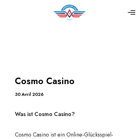
Cosmo Casino
30 Avril 2026
Was ist Cosmo Casino?
Cosmo Casino ist ein Online-Glücksspiel-