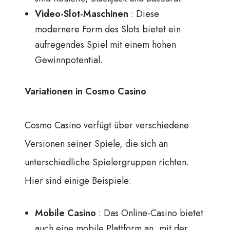
Video-Slot-Maschinen
: Diese
modernere Form des Slots bietet ein
aufregendes Spiel mit einem hohen
Gewinnpotential.
Variationen in Cosmo Casino
Cosmo Casino verfügt über verschiedene
Versionen seiner Spiele, die sich an
unterschiedliche Spielergruppen richten.
Hier sind einige Beispiele:
Mobile Casino
: Das Online-Casino bietet
auch eine mobile Plattform an, mit der