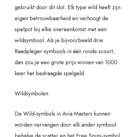
gebruikt door dit slot. Elk type wild heeft zijn
eigen betrouwbaarheid en verhoogt de
spelpot bij elke overeenkomst met een
wildsymbool. Als je bijvoorbeeld drie
Raadpleger-symbools in één ronde scoort,
dan zou je een grote prijs winnen van 1000
keer het bedraagde spelgeld.
Wildsymbolen
De Wild-symbols in Avia Masters kunnen
worden vervangen door elk ander symbool
behalve de scatter en het Free Spins-symbol.