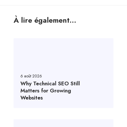
À lire également...
6 août 2026
Why Technical SEO Still
Matters for Growing
Websites