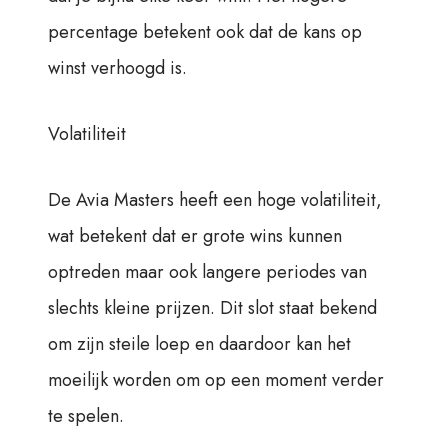
percentage betekent ook dat de kans op
winst verhoogd is.
Volatiliteit
De Avia Masters heeft een hoge volatiliteit,
wat betekent dat er grote wins kunnen
optreden maar ook langere periodes van
slechts kleine prijzen. Dit slot staat bekend
om zijn steile loep en daardoor kan het
moeilijk worden om op een moment verder
te spelen.