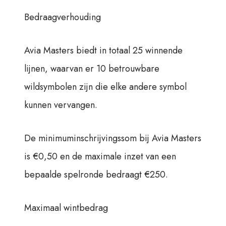
Bedraagverhouding
Avia Masters biedt in totaal 25 winnende
lijnen, waarvan er 10 betrouwbare
wildsymbolen zijn die elke andere symbol
kunnen vervangen.
De minimuminschrijvingssom bij Avia Masters
is €0,50 en de maximale inzet van een
bepaalde spelronde bedraagt €250.
Maximaal wintbedrag