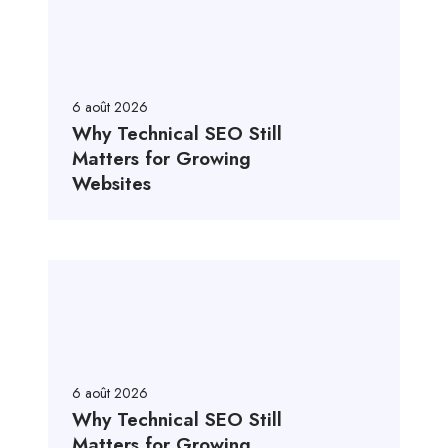
6 août 2026
Why Technical SEO Still
Matters for Growing
Websites
6 août 2026
Why Technical SEO Still
Matters for Growing