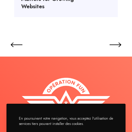
Websites
En poursuivant votre navigation, vous acceptez l'utilisation de
services tiers pouvant installer des cookies.