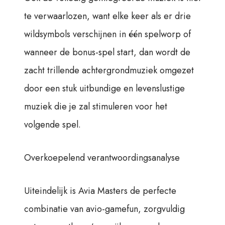
te verwaarlozen, want elke keer als er drie
wildsymbols verschijnen in één spelworp of
wanneer de bonus-spel start, dan wordt de
zacht trillende achtergrondmuziek omgezet
door een stuk uitbundige en levenslustige
muziek die je zal stimuleren voor het
volgende spel.
Overkoepelend verantwoordingsanalyse
Uiteindelijk is Avia Masters de perfecte
combinatie van avio-gamefun, zorgvuldig