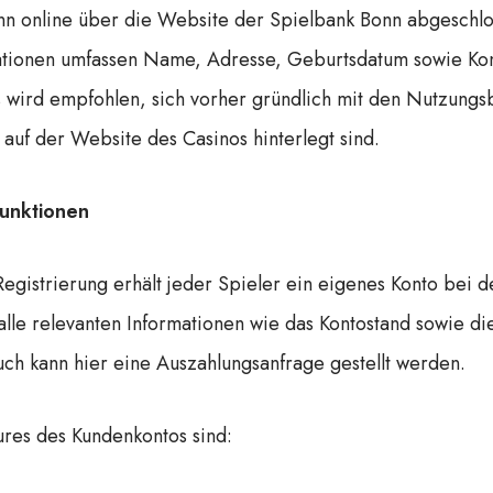
nn online über die Website der Spielbank Bonn abgeschl
tionen umfassen Name, Adresse, Geburtsdatum sowie Ko
s wird empfohlen, sich vorher gründlich mit den Nutzungs
auf der Website des Casinos hinterlegt sind.
unktionen
egistrierung erhält jeder Spieler ein eigenes Konto bei 
lle relevanten Informationen wie das Kontostand sowie di
ch kann hier eine Auszahlungsanfrage gestellt werden.
ures des Kundenkontos sind: