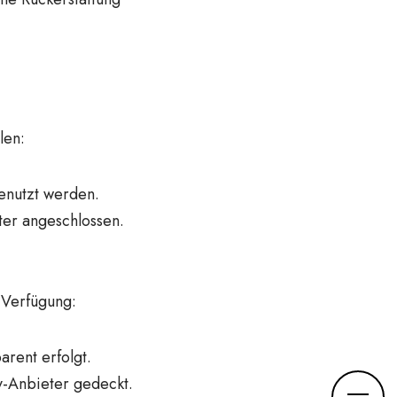
len:
genutzt werden.
ter angeschlossen.
 Verfügung:
arent erfolgt.
y-Anbieter gedeckt.