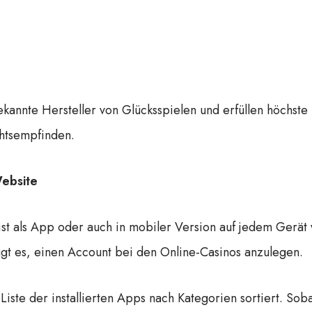
kannte Hersteller von Glücksspielen und erfüllen höchste
chtsempfinden.
Website
st als App oder auch in mobiler Version auf jedem Gerät
gt es, einen Account bei den Online-Casinos anzulegen.
Liste der installierten Apps nach Kategorien sortiert. Sob