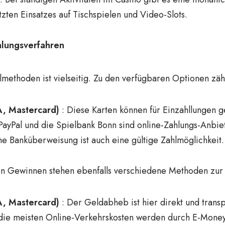
zten Einsatzes auf Tischspielen und Video-Slots.
hlungsverfahren
methoden ist vielseitig. Zu den verfügbaren Optionen zäh
A, Mastercard)
: Diese Karten können für Einzahllungen 
PayPal und die Spielbank Bonn sind online-Zahlungs-Anbie
ine Banküberweisung ist auch eine gültige Zahlmöglichkeit.
on Gewinnen stehen ebenfalls verschiedene Methoden zur
A, Mastercard)
: Der Geldabheb ist hier direkt und transp
 die meisten Online-Verkehrskosten werden durch E-Mone