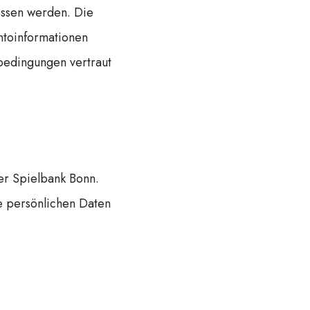
ossen werden. Die
ntoinformationen
bedingungen vertraut
der Spielbank Bonn.
e persönlichen Daten