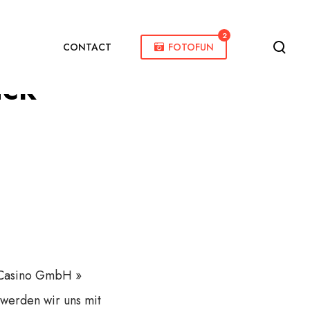
2
CONTACT
FOTOFUN
ick
n Casino GmbH »
 werden wir uns mit