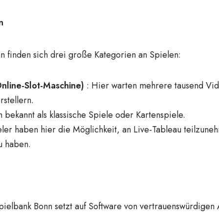
n
n finden sich drei große Kategorien an Spielen:
Online-Slot-Maschine)
: Hier warten mehrere tausend Vid
stellern.
h bekannt als klassische Spiele oder Kartenspiele.
eler haben hier die Möglichkeit, an Live-Tableau teilzune
u haben.
pielbank Bonn setzt auf Software von vertrauenswürdigen 