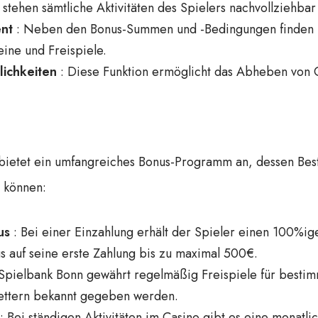
 stehen sämtliche Aktivitäten des Spielers nachvollziehba
ent
: Neben den Bonus-Summen und -Bedingungen finden h
eine und Freispiele.
lichkeiten
: Diese Funktion ermöglicht das Abheben von
bietet ein umfangreiches Bonus-Programm an, dessen Besta
 können:
us
: Bei einer Einzahlung erhält der Spieler einen 100%ig
auf seine erste Zahlung bis zu maximal 500€.
 Spielbank Bonn gewährt regelmäßig Freispiele für bestimm
ettern bekannt gegeben werden.
: Bei ständigen Aktivitäten im Casino gibt es eine monatli