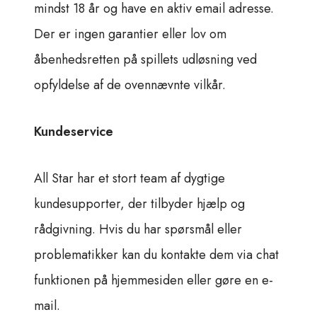
mindst 18 år og have en aktiv email adresse.
Der er ingen garantier eller lov om
åbenhedsretten på spillets udløsning ved
opfyldelse af de ovennævnte vilkår.
Kundeservice
All Star har et stort team af dygtige
kundesupporter, der tilbyder hjælp og
rådgivning. Hvis du har spørsmål eller
problematikker kan du kontakte dem via chat
funktionen på hjemmesiden eller gøre en e-
mail.