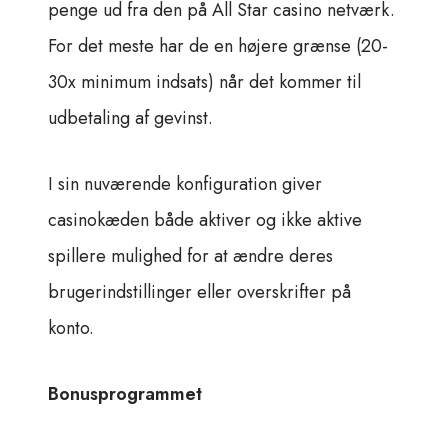
penge ud fra den på All Star casino netværk.
For det meste har de en højere grænse (20-
30x minimum indsats) når det kommer til
udbetaling af gevinst.
I sin nuværende konfiguration giver
casinokæden både aktiver og ikke aktive
spillere mulighed for at ændre deres
brugerindstillinger eller overskrifter på
konto.
Bonusprogrammet