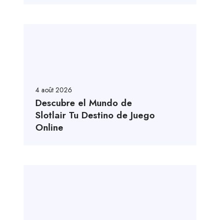
4 août 2026
Descubre el Mundo de
Slotlair Tu Destino de Juego
Online