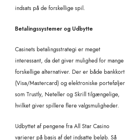
indsats på de forskellige spil.
Betalingssystemer og Udbytte
Casinets betalingsstrategi er meget
interessant, da det giver mulighed for mange
forskellige alternativer. Der er både bankkort
(Visa/Mastercard) og elektroniske porteføljer
som Trustly, Neteller og Skrill tilgængelige,
hvilket giver spillere flere valgsmuligheder.
Udbyttet af pengene fra All Star Casino
varierer på basis af det indsatte beløb. Så