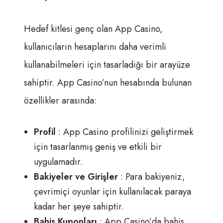
Hedef kitlesi genç olan App Casino,
kullanıcıların hesaplarını daha verimli
kullanabilmeleri için tasarladığı bir arayüze
sahiptir. App Casino’nun hesabında bulunan
özellikler arasında:
Profil
: App Casino profilinizi geliştirmek
için tasarlanmış geniş ve etkili bir
uygulamadır.
Bakiyeler ve Girişler
: Para bakiyeniz,
çevrimiçi oyunlar için kullanılacak paraya
kadar her şeye sahiptir.
Bahis Kuponları
: App Casino’da bahis