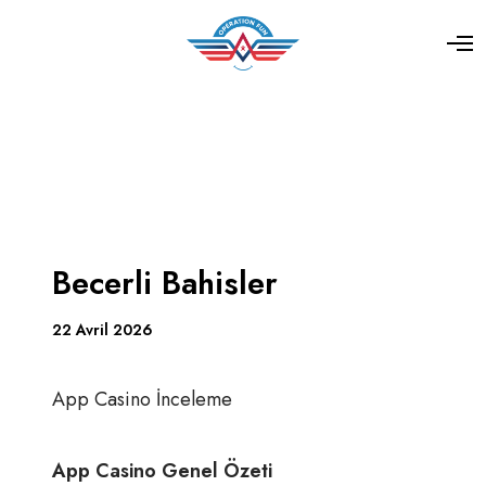
Becerli Bahisler
22 Avril 2026
App Casino İnceleme
App Casino Genel Özeti