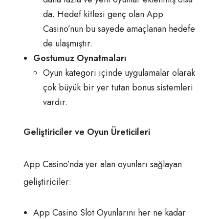
da. Hedef kitlesi genç olan App
Casino’nun bu sayede amaçlanan hedefe
de ulaşmıştır.
Gostumuz Oynatmaları
Oyun kategori içinde uygulamalar olarak
çok büyük bir yer tutan bonus sistemleri
vardır.
Geliştiriciler ve Oyun Üreticileri
App Casino’nda yer alan oyunları sağlayan
geliştiriciler:
App Casino Slot Oyunlarını her ne kadar