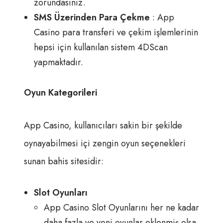
zorundasınız.
SMS Üzerinden Para Çekme
: App
Casino para transferi ve çekim işlemlerinin
hepsi için kullanılan sistem 4DScan
yapmaktadır.
Oyun Kategorileri
App Casino, kullanıcıları sakin bir şekilde
oynayabilmesi içi zengin oyun seçenekleri
sunan bahis sitesidir:
Slot Oyunları
App Casino Slot Oyunlarını her ne kadar
daha fazla ve yeni oyunlar eklenmiş olsa