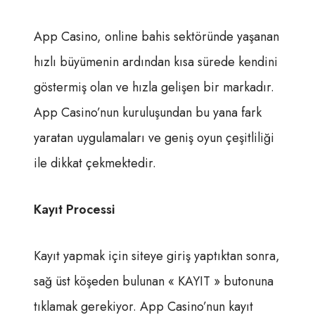
App Casino, online bahis sektöründe yaşanan
hızlı büyümenin ardından kısa sürede kendini
göstermiş olan ve hızla gelişen bir markadır.
App Casino’nun kuruluşundan bu yana fark
yaratan uygulamaları ve geniş oyun çeşitliliği
ile dikkat çekmektedir.
Kayıt Processi
Kayıt yapmak için siteye giriş yaptıktan sonra,
sağ üst köşeden bulunan « KAYIT » butonuna
tıklamak gerekiyor. App Casino’nun kayıt