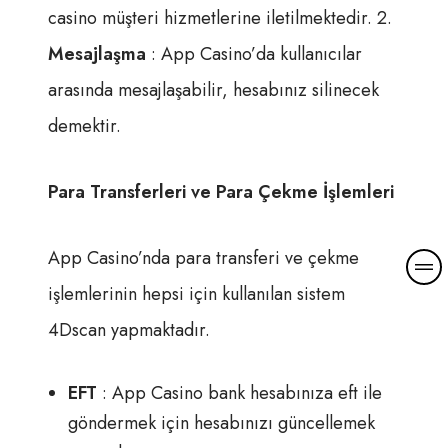
casino müşteri hizmetlerine iletilmektedir. 2.
Mesajlaşma
: App Casino’da kullanıcılar
arasında mesajlaşabilir, hesabınız silinecek
demektir.
Para Transferleri ve Para Çekme İşlemleri
App Casino’nda para transferi ve çekme
işlemlerinin hepsi için kullanılan sistem
4Dscan yapmaktadır.
EFT
: App Casino bank hesabınıza eft ile
göndermek için hesabınızı güncellemek