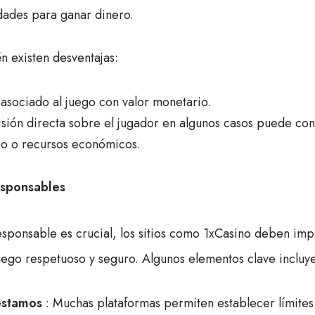
ades para ganar dinero.
 existen desventajas:
asociado al juego con valor monetario.
visión directa sobre el jugador en algunos casos puede co
po o recursos económicos.
esponsables
esponsable es crucial, los sitios como 1xCasino deben im
ego respetuoso y seguro. Algunos elementos clave incluy
réstamos
: Muchas plataformas permiten establecer límites