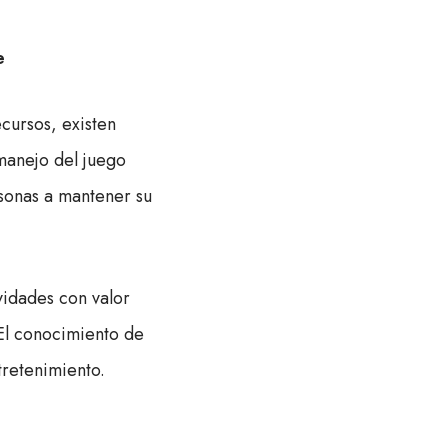
e
cursos, existen
manejo del juego
rsonas a mantener su
vidades con valor
El conocimiento de
tretenimiento.