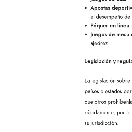
Apostas deporti
el desempeño de e
Póquer en línea
Juegos de mesa 
ajedrez.
Legislación y regul
La legislación sobre
países o estados per
que otros prohíbenl
rápidamente, por lo 
su jurisdicción.