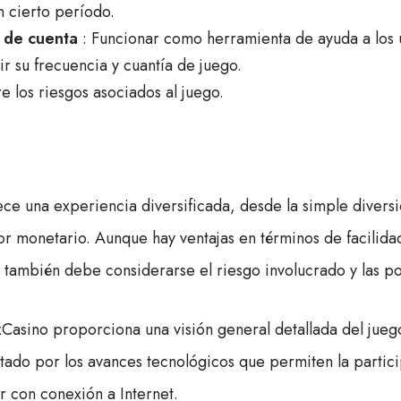
n cierto período.
 de cuenta
: Funcionar como herramienta de ayuda a los 
r su frecuencia y cuantía de juego.
 los riesgos asociados al juego.
rece una experiencia diversificada, desde la simple diversi
or monetario. Aunque hay ventajas en términos de facilida
 también debe considerarse el riesgo involucrado y las pos
1xCasino proporciona una visión general detallada del jueg
ilitado por los avances tecnológicos que permiten la partic
r con conexión a Internet.