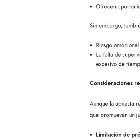
Ofrecen oportunid
Sin embargo, también
Riesgo emocional 
La falta de super
excesivo de tiem
Consideraciones r
Aunque la apuesta r
que promuevan un ju
Limitación de p