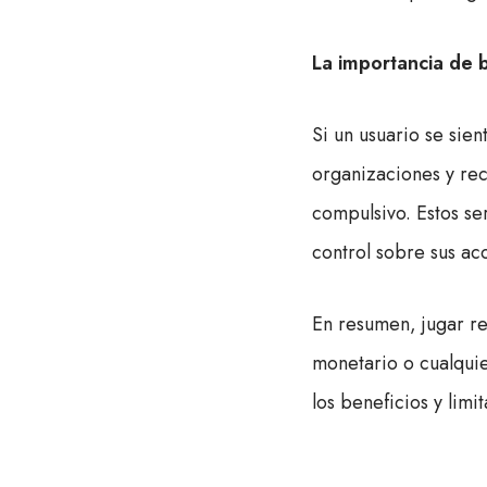
La importancia de 
Si un usuario se si
organizaciones y re
compulsivo. Estos se
control sobre sus ac
En resumen, jugar re
monetario o cualquie
los beneficios y lim