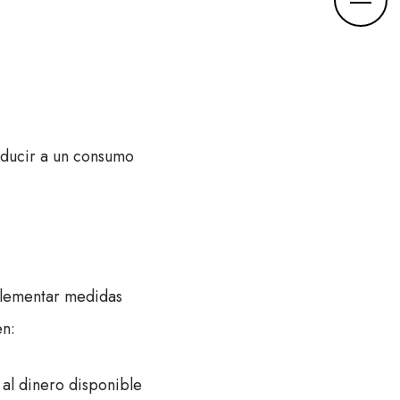
nducir a un consumo
plementar medidas
en:
 al dinero disponible