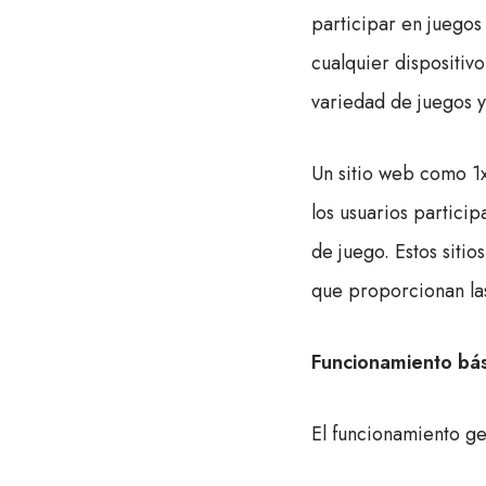
participar en juegos
cualquier dispositivo
variedad de juegos y
Un sitio web como 1x
los usuarios partici
de juego. Estos siti
que proporcionan la
Funcionamiento bá
El funcionamiento ge