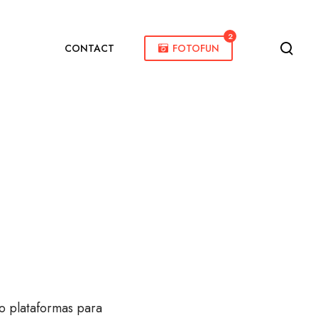
2
CONTACT
FOTOFUN
 o plataformas para