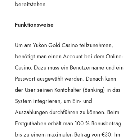
bereitstehen.
Funktionsweise
Um am Yukon Gold Casino teilzunehmen,
benötigt man einen Account bei dem Online-
Casino. Dazu muss ein Benutzername und ein
Passwort ausgewählt werden. Danach kann
der User seinen Kontohalter (Banking) in das
System integrieren, um Ein- und
Auszahlungen durchführen zu können. Beim
Erstguthaben erhält man 100 % Bonusbetrag
bis zu einem maximalen Betrag von €30. Im