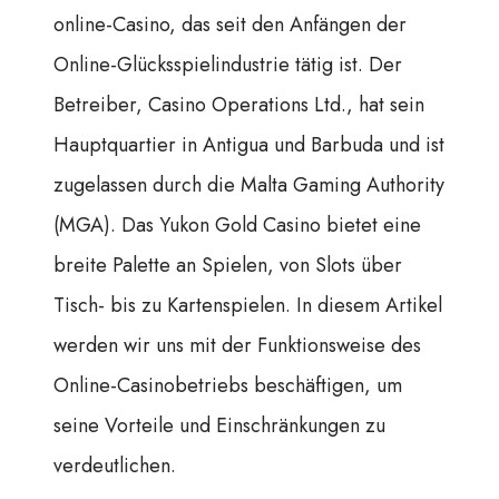
online-Casino, das seit den Anfängen der
Online-Glücksspielindustrie tätig ist. Der
Betreiber, Casino Operations Ltd., hat sein
Hauptquartier in Antigua und Barbuda und ist
zugelassen durch die Malta Gaming Authority
(MGA). Das Yukon Gold Casino bietet eine
breite Palette an Spielen, von Slots über
Tisch- bis zu Kartenspielen. In diesem Artikel
werden wir uns mit der Funktionsweise des
Online-Casinobetriebs beschäftigen, um
seine Vorteile und Einschränkungen zu
verdeutlichen.