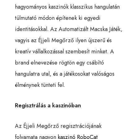
hagyományos kaszinók klasszikus hangulatán
túlmutató módon építenek ki egyedi
identitásokkal. Az Automatizált Macska Játék,
vagyis az Éjjeli Megőrző ilyen újszerű és
kreatív vállalkozással szembesít minket. A
brand elnevezése rögtön egy csábító
hangulatra utal, és a játékosokat valóságos
élménynek tünteti fel.
Regisztrálás a kaszinóban
Az Éjjeli Megőrző regisztrációjának
folyamata nagyon
kaszinó RoboCat