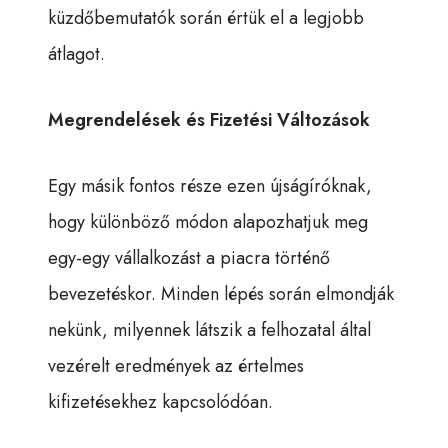
küzdőbemutatók során értük el a legjobb
átlagot.
Megrendelések és Fizetési Változások
Egy másik fontos része ezen újságíróknak,
hogy különböző módon alapozhatjuk meg
egy-egy vállalkozást a piacra történő
bevezetéskor. Minden lépés során elmondják
nekünk, milyennek látszik a felhozatal által
vezérelt eredmények az értelmes
kifizetésekhez kapcsolódóan.