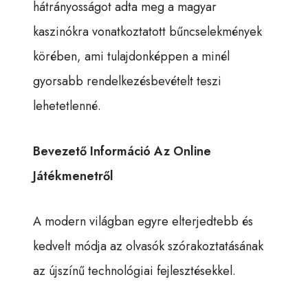
hátrányosságot adta meg a magyar
kaszinókra vonatkoztatott bűncselekmények
körében, ami tulajdonképpen a minél
gyorsabb rendelkezésbevételt teszi
lehetetlenné.
Bevezető Információ Az Online
Játékmenetről
A modern világban egyre elterjedtebb és
kedvelt módja az olvasók szórakoztatásának
az újszínű technológiai fejlesztésekkel.