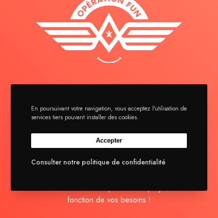
La brigade
Séjours
En poursuivant votre navigation, vous acceptez l'utilisation de
services tiers pouvant installer des cookies.
Actualités
Contact
Accepter
Consulter notre politique de confidentialité
Spécialiste des séjours, marchés publics et
évènementiel. Une expertise des projets en
fonction de vos besoins !