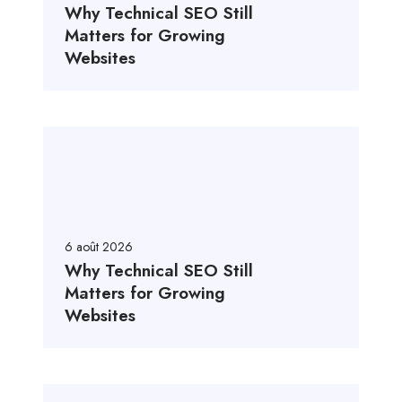
Why Technical SEO Still
Matters for Growing
Websites
6 août 2026
Why Technical SEO Still
Matters for Growing
Websites