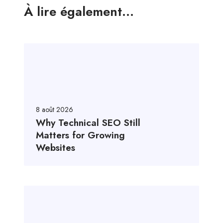
À lire également...
8 août 2026
Why Technical SEO Still
Matters for Growing
Websites