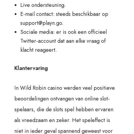
Live ondersteuning.
E-mail contact: steeds beschikbaar op
support@playn.go.
Sociale media: er is ook een officieel
Twitter-account dat aan elke vraag of
klacht reageert.
Klantervaring
In Wild Robin casino werden veel positieve
beoordelingen ontvangen van online slot-
spelaars, die de slots spel hebben ervaren
als vreedzaam en zeker. Het speleffect is
niet in ieder geval spannend geweest voor