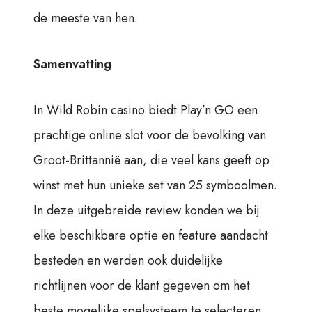
de meeste van hen.
Samenvatting
In Wild Robin casino biedt Play’n GO een
prachtige online slot voor de bevolking van
Groot-Brittannië aan, die veel kans geeft op
winst met hun unieke set van 25 symboolmen.
In deze uitgebreide review konden we bij
elke beschikbare optie en feature aandacht
besteden en werden ook duidelijke
richtlijnen voor de klant gegeven om het
beste mogelijke spelsysteem te selecteren.