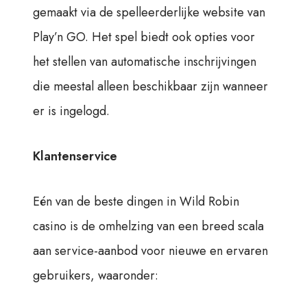
gemaakt via de spelleerderlijke website van
Play’n GO. Het spel biedt ook opties voor
het stellen van automatische inschrijvingen
die meestal alleen beschikbaar zijn wanneer
er is ingelogd.
Klantenservice
Eén van de beste dingen in Wild Robin
casino is de omhelzing van een breed scala
aan service-aanbod voor nieuwe en ervaren
gebruikers, waaronder: