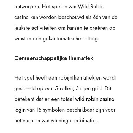
ontworpen. Het spelen van Wild Robin
casino kan worden beschouwd als één van de
leukste activiteiten om kansen te creëren op
winst in een gokautomatische setting.
Gemeenschappelijke thematiek
Het spel heeft een robijnthematiek en wordt
gespeeld op een 5-rollen, 3 rijen grid. Dit
betekent dat er een totaal
wild robin casino
login
van 15 symbolen beschikbaar zijn voor
het vormen van winning combinaties.