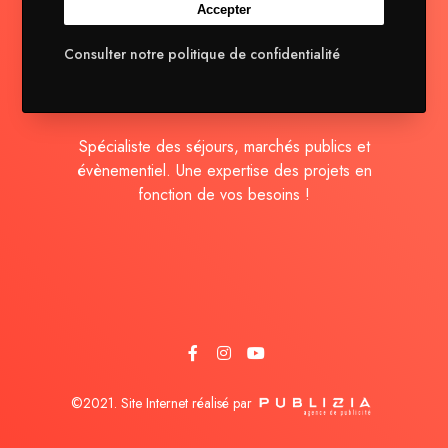
Accepter
Actualités
Consulter notre politique de confidentialité
Contact
Spécialiste des séjours, marchés publics et
évènementiel. Une expertise des projets en
fonction de vos besoins !
F
I
Y
a
n
o
c
s
u
e
t
T
©2021. Site Internet réalisé par
b
a
u
o
g
b
o
r
e