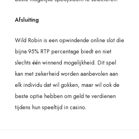
Afsluiting
Wild Robin is een opwindende online slot die
bijna 95% RTP percentage biedt en niet
slechts één winnend mogelijkheid. Dit spel
kan met zekerheid worden aanbevolen aan
elk individu dat wil gokken, maar wil ook de
beste optie hebben om geld te verdienen
tijdens hun speeltijd in casino.