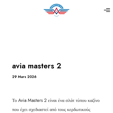
avia masters 2
29 Mars 2026
Το Avia Masters 2 είναι ένα σλάτ τύπου καζίνο
που έχει σχεδιαστεί από τους κερδωτικούς