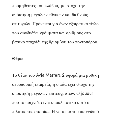
προμηθευτές του κλάδου, με στόχο την
απόκτηση μεγάλων εθνικών και διεθνούς
επιτυχιών. Πρόκειται για έναν εξαιρετικό τίτλο
που συνδυάζει γράμματα και αριθμούς στο
βασικό παιχνίδι της θριάμβου του ποντοπόρου.
Θέμα
Το θέμα του Avia Masters 2 αφορά μια μυθική
αεροπορική εταιρεία, η οποία έχει στόχο την
απόκτηση μεγάλων επιτευγμάτων. Ο joueur
που το παιχνίδι είναι αποκλειστικά αυτό ο
πιλότος της εταιρίας. Η γραφικά του παιχνιδιού