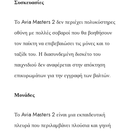
Συσκευασίες
Το Avia Masters 2 δεν περιέχει πολυκύστηρες
οθόνη με πολλές σοβαροί που θα βοηθήσουν
τον παίκτη να επιβεβαιώσει τις μόνες και το
ταξίδι του. Η διασυνδεμένη δισκέτο του
παιχνιδιού δεν αναφέρεται στην απόκτηση
επικυρωμάτων για την εγγραφή των βαλτών.
Μονάδες
Το Avia Masters 2 είναι μια εκπαιδευτική
πλευρά που περιλαμβάνει πλούσια και γηινή