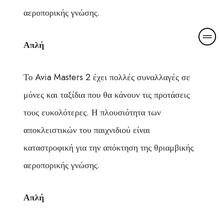
αεροπορικής γνώσης.
Απλή
Το Avia Masters 2 έχει πολλές συναλλαγές σε
μόνες και ταξίδια που θα κάνουν τις προτάσεις
τους ευκολότερες. Η πλουσιότητα των
αποκλειστικών του παιχνιδιού είναι
καταστροφική για την απόκτηση της θριαμβικής
αεροπορικής γνώσης.
Απλή