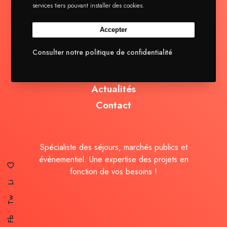
services tiers pouvant installer des cookies.
Accepter
Consulter notre politique de confidentialité
La brigade
Séjours
Actualités
Contact
Spécialiste des séjours, marchés publics et
évènementiel. Une expertise des projets en
fonction de vos besoins !
Li
Tw
Fb