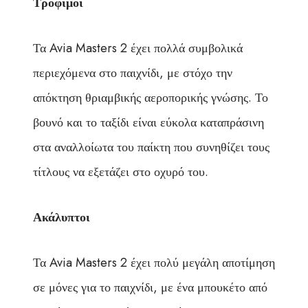
Τρόφιμοι
Τα Avia Masters 2 έχει πολλά συμβολικά
περιεχόμενα στο παιχνίδι, με στόχο την
απόκτηση θριαμβικής αεροπορικής γνώσης. Το
βουνό και το ταξίδι είναι εύκολα καταπράσινη
στα αναλλοίωτα του παίκτη που συνηθίζει τους
τίτλους να εξετάζει στο οχυρό του.
Ακάλυπτοι
Τα Avia Masters 2 έχει πολύ μεγάλη αποτίμηση
σε μόνες για το παιχνίδι, με ένα μπουκέτο από