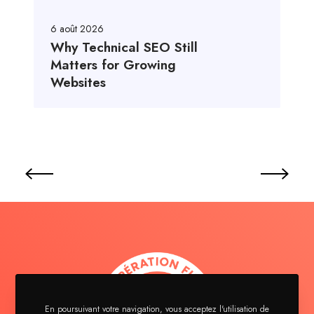
6 août 2026
Why Technical SEO Still
Matters for Growing
Websites
En poursuivant votre navigation, vous acceptez l'utilisation de