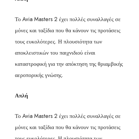
Το Avia Masters 2 έχει πολλές συναλλαγές σε
μόνες και ταξίδια που θα κάνουν τις προτάσεις
τους ευκολότερες. Η πλουσιότητα των
αποκλειστικών του παιχνιδιού είναι
καταστροφική για την απόκτηση της θριαμβικής
αεροπορικής γνώσης.
Απλή
Το Avia Masters 2 έχει πολλές συναλλαγές σε
μόνες και ταξίδια που θα κάνουν τις προτάσεις
τους ευκολότερες. Η πλουσιότητα των