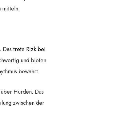
rmitteln.
n. Das
trete Rizk bei
ochwertig und bieten
hythmus bewahrt.
h über Hürden. Das
eilung zwischen der