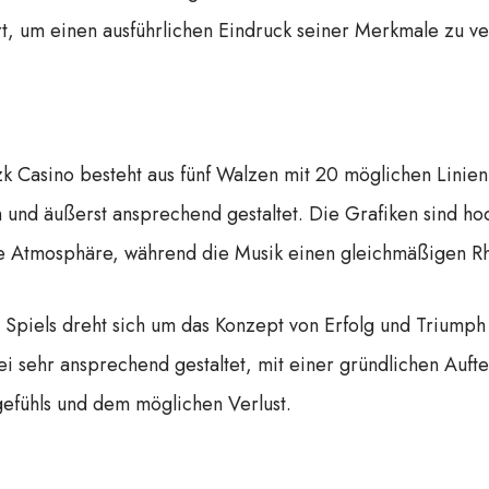
ert, um einen ausführlichen Eindruck seiner Merkmale zu ve
k Casino besteht aus fünf Walzen mit 20 möglichen Linie
sch und äußerst ansprechend gestaltet. Die Grafiken sind h
 Atmosphäre, während die Musik einen gleichmäßigen R
Spiels dreht sich um das Konzept von Erfolg und Triump
ei sehr ansprechend gestaltet, mit einer gründlichen Auft
efühls und dem möglichen Verlust.