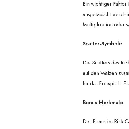
Ein wichtiger Faktor
ausgetauscht werden 
Multiplikation oder 
Scatter-Symbole
Die Scatters des Ri
auf den Walzen zus
für das Freispiele-Fe
Bonus-Merkmale
Der Bonus im Rizk Ca