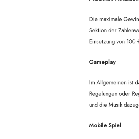
Die maximale Gewinn
Sektion der Zahlenw
Einsetzung von 100 
Gameplay
Im Allgemeinen ist 
Regelungen oder Reg
und die Musik dazug
Mobile Spiel