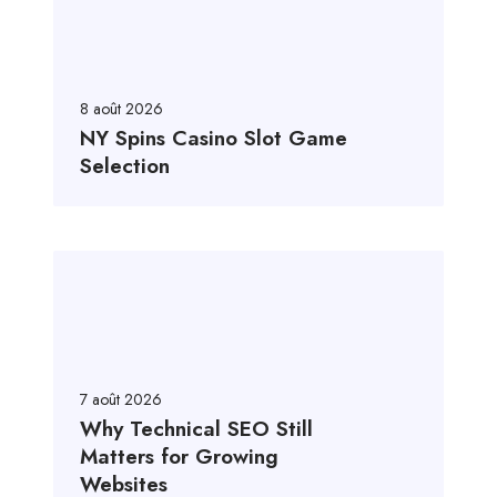
8 août 2026
NY Spins Casino Slot Game
Selection
7 août 2026
Why Technical SEO Still
Matters for Growing
Websites