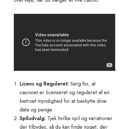
overveje, når du vælger et live casino:
Licens og Reguleret:
Sørg for, at
casinoet er licenseret og reguleret af en
betroet myndighed for at beskytte dine
data og penge.
Spiludvalg:
Tjek hvilke spil og variationer
der tilbydes, så du kan finde noget, der