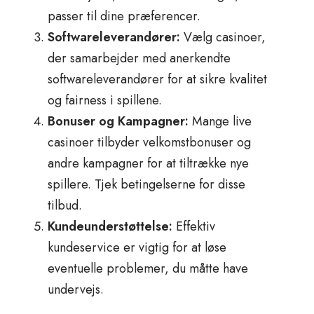
passer til dine præferencer.
Softwareleverandører:
Vælg casinoer,
der samarbejder med anerkendte
softwareleverandører for at sikre kvalitet
og fairness i spillene.
Bonuser og Kampagner:
Mange live
casinoer tilbyder velkomstbonuser og
andre kampagner for at tiltrække nye
spillere. Tjek betingelserne for disse
tilbud.
Kundeunderstøttelse:
Effektiv
kundeservice er vigtig for at løse
eventuelle problemer, du måtte have
undervejs.