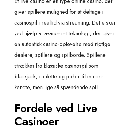
Et live casino er en type online casino, der
giver spillere mulighed for at deltage i
casinospil i realtid via streaming. Dette sker
ved hjælp af avanceret teknologi, der giver
en autentisk casino-oplevelse med rigtige
dealere, spillere og spilborde. Spillene
strækkes fra klassiske casinospil som
blackjack, roulette og poker til mindre
kendte, men lige så spændende spil.
Fordele ved Live
Casinoer