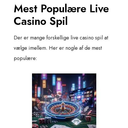
Mest Populære Live
Casino Spil
Der er mange forskellige live casino spil at
vælge imellem. Her er nogle af de mest
populære: