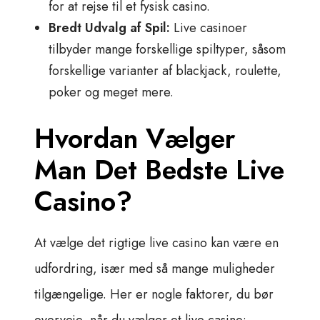
for at rejse til et fysisk casino.
Bredt Udvalg af Spil:
Live casinoer
tilbyder mange forskellige spiltyper, såsom
forskellige varianter af blackjack, roulette,
poker og meget mere.
Hvordan Vælger
Man Det Bedste Live
Casino?
At vælge det rigtige live casino kan være en
udfordring, især med så mange muligheder
tilgængelige. Her er nogle faktorer, du bør