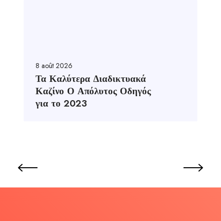
8 août 2026
Τα Καλύτερα Διαδικτυακά
Καζίνο Ο Απόλυτος Οδηγός
για το 2023