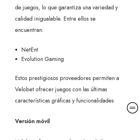
de juegos, lo que garantiza una variedad y
calidad inigualable. Entre ellos se
encuentran:
NetEnt
Evolution Gaming
Estos prestigiosos proveedores permiten a
Velobet ofrecer juegos con las últimas
características gráficas y funcionalidades.
Versión móvil