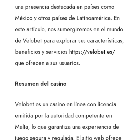
una presencia destacada en países como
México y otros países de Latinoamérica. En
este artículo, nos sumergiremos en el mundo
de Velobet para explorar sus características,
beneficios y servicios
https://velobet.es/
que ofrecen a sus usuarios.
Resumen del casino
Velobet es un casino en línea con licencia
emitida por la autoridad competente en
Malta, lo que garantiza una experiencia de
juego segura y regulada. El sitio web ofrece