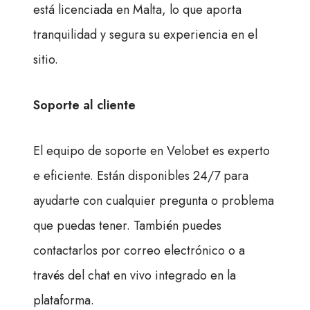
está licenciada en Malta, lo que aporta
tranquilidad y segura su experiencia en el
sitio.
Soporte al cliente
El equipo de soporte en Velobet es experto
e eficiente. Están disponibles 24/7 para
ayudarte con cualquier pregunta o problema
que puedas tener. También puedes
contactarlos por correo electrónico o a
través del chat en vivo integrado en la
plataforma.