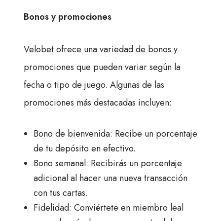
Bonos y promociones
Velobet ofrece una variedad de bonos y
promociones que pueden variar según la
fecha o tipo de juego. Algunas de las
promociones más destacadas incluyen:
Bono de bienvenida: Recibe un porcentaje
de tu depósito en efectivo.
Bono semanal: Recibirás un porcentaje
adicional al hacer una nueva transacción
con tus cartas.
Fidelidad: Conviértete en miembro leal