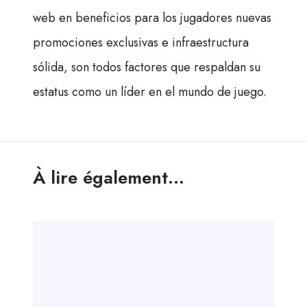
web en beneficios para los jugadores nuevas
promociones exclusivas e infraestructura
sólida, son todos factores que respaldan su
estatus como un líder en el mundo de juego.
À lire également...