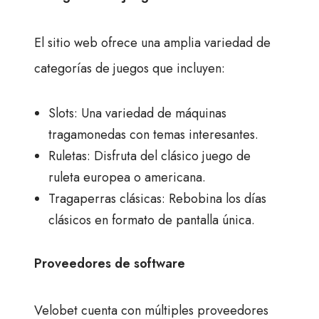
El sitio web ofrece una amplia variedad de
categorías de juegos que incluyen:
Slots: Una variedad de máquinas
tragamonedas con temas interesantes.
Ruletas: Disfruta del clásico juego de
ruleta europea o americana.
Tragaperras clásicas: Rebobina los días
clásicos en formato de pantalla única.
Proveedores de software
Velobet cuenta con múltiples proveedores