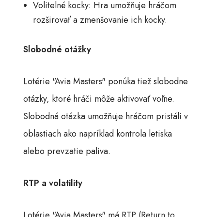
Volitelné kocky: Hra umožňuje hráčom
rozširovať a zmenšovanie ich kocky.
Slobodné otážky
Lotérie "Avia Masters" ponúka tiež slobodne
otázky, ktoré hráči môže aktivovať voľne.
Slobodná otázka umožňuje hráčom pristáli v
oblastiach ako napríklad kontrola letiska
alebo prevzatie paliva.
RTP a volatility
Lotérie "Avia Masters" má RTP (Return to