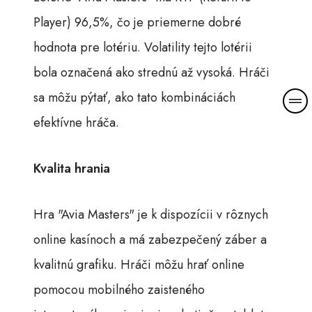
Player) 96,5%, čo je priemerne dobré
hodnota pre lotériu. Volatility tejto lotérii
bola označená ako strednú až vysoká. Hráči
sa môžu pýtať, ako tato kombináciách
efektívne hráča.
Kvalita hrania
Hra "Avia Masters" je k dispozícii v rôznych
online kasínoch a má zabezpečený záber a
kvalitnú grafiku. Hráči môžu hrať online
pomocou mobilného zaisteného