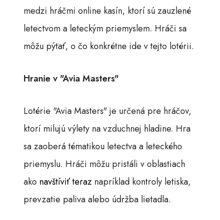
medzi hráčmi online kasín, ktorí sú zauzlené
letectvom a leteckým priemyslem. Hráči sa
môžu pýtať, o čo konkrétne ide v tejto lotérii.
Hranie v "Avia Masters"
Lotérie "Avia Masters" je určená pre hráčov,
ktorí milujú výlety na vzduchnej hladine. Hra
sa zaoberá tématikou letectva a leteckého
priemyslu. Hráči môžu pristáli v oblastiach
ako
navštíviť teraz
napríklad kontroly letiska,
prevzatie paliva alebo údržba lietadla.