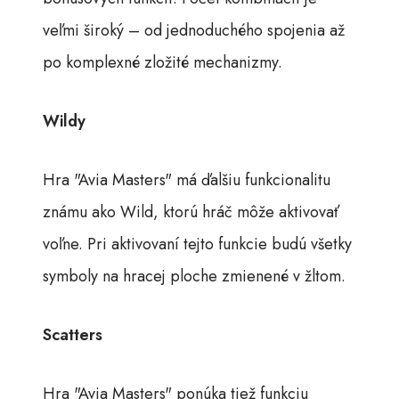
veľmi široký – od jednoduchého spojenia až
po komplexné zložité mechanizmy.
Wildy
Hra "Avia Masters" má ďalšiu funkcionalitu
známu ako Wild, ktorú hráč môže aktivovať
voľne. Pri aktivovaní tejto funkcie budú všetky
symboly na hracej ploche zmienené v žltom.
Scatters
Hra "Avia Masters" ponúka tiež funkciu