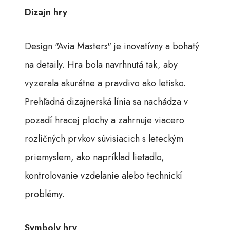
Dizajn hry
Design "Avia Masters" je inovatívny a bohatý
na detaily. Hra bola navrhnutá tak, aby
vyzerala akurátne a pravdivo ako letisko.
Prehľadná dizajnerská línia sa nachádza v
pozadí hracej plochy a zahrnuje viacero
rozličných prvkov súvisiacich s leteckým
priemyslem, ako napríklad lietadlo,
kontrolovanie vzdelanie alebo technickí
problémy.
Symboly hry