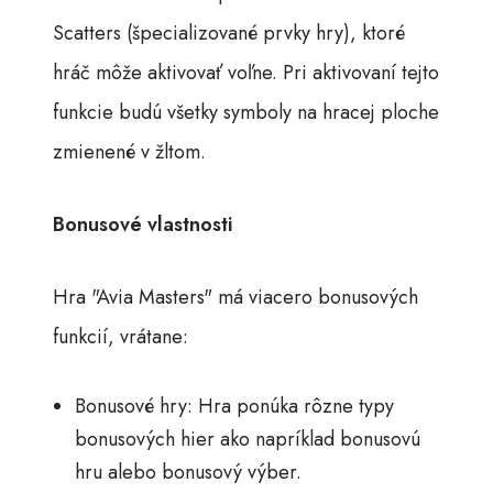
Scatters (špecializované prvky hry), ktoré
hráč môže aktivovať voľne. Pri aktivovaní tejto
funkcie budú všetky symboly na hracej ploche
zmienené v žltom.
Bonusové vlastnosti
Hra "Avia Masters" má viacero bonusových
funkcií, vrátane:
Bonusové hry: Hra ponúka rôzne typy
bonusových hier ako napríklad bonusovú
hru alebo bonusový výber.