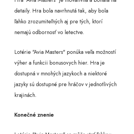
Hra "Avia Masters" je inovatívna a bohatá na
detaily. Hra bola navrhnutá tak, aby bola
ľahko zrozumiteľných aj pre tých, ktorí
nemajú odbornosť vo letectve.
Lotérie "Avia Masters" ponúka veľa možností
výher a funkcii bonusovych hier. Hra je
dostupná v mnohých jazykoch a niektoré
jazyky sú dostupné pre hráčov v jednotlivých
krajinách.
Konečné znenie