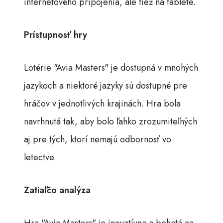
internetového pripojenia, ale tiež na tablete.
Prístupnosť hry
Lotérie "Avia Masters" je dostupná v mnohých
jazykoch a niektoré jazyky sú dostupné pre
hráčov v jednotlivých krajinách. Hra bola
navrhnutá tak, aby bolo ľahko zrozumiteľných
aj pre tých, ktorí nemajú odbornosť vo
letectve.
Zatiaľčo analýza