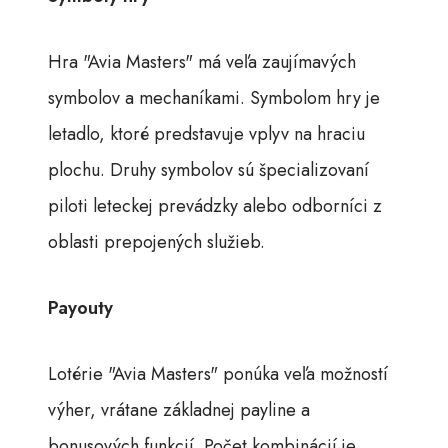
Hra "Avia Masters" má veľa zaujímavých
symbolov a mechaníkami. Symbolom hry je
letadlo, ktoré predstavuje vplyv na hraciu
plochu. Druhy symbolov sú špecializovaní
piloti leteckej prevádzky alebo odborníci z
oblasti prepojených služieb.
Payouty
Lotérie "Avia Masters" ponúka veľa možností
výher, vrátane základnej payline a
bonusových funkcií. Počet kombinácií je