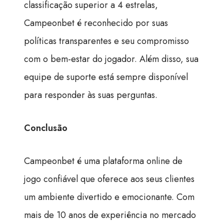
classificação superior a 4 estrelas,
Campeonbet é reconhecido por suas
políticas transparentes e seu compromisso
com o bem-estar do jogador. Além disso, sua
equipe de suporte está sempre disponível
para responder às suas perguntas.
Conclusão
Campeonbet é uma plataforma online de
jogo confiável que oferece aos seus clientes
um ambiente divertido e emocionante. Com
mais de 10 anos de experiência no mercado