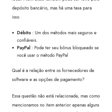
depósito bancário, mas há uma taxa para
isso.
Débito
: Um dos métodos mais seguros e
confiáveis.
PayPal
: Pode ter seu bônus bloqueado se
você usar o método PayPal
Qual é a relação entre os fornecedores de
software e as opções de pagamento?
Essa questão não está relacionada, mas como
mencionamos no item anterior apenas alguns