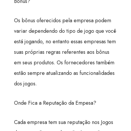
Bônus?
Os bônus oferecidos pela empresa podem
variar dependendo do tipo de jogo que você
está jogando, no entanto essas empresas tem
suas próprias regras referentes aos bônus
em seus produtos. Os fornecedores também
estão sempre atualizando as funcionalidades
dos jogos.
Onde Fica a Reputação da Empesa?
Cada empresa tem sua reputação nos Jogos