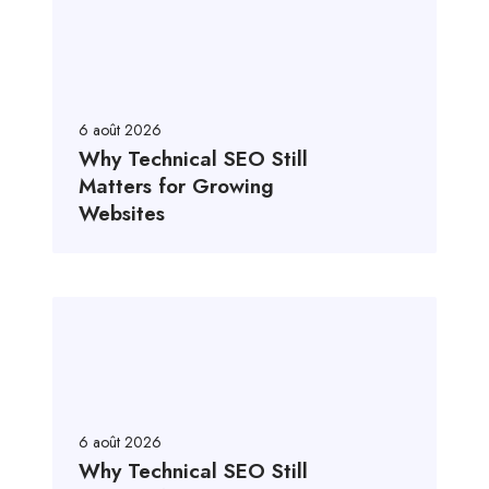
6 août 2026
Why Technical SEO Still
Matters for Growing
Websites
6 août 2026
Why Technical SEO Still