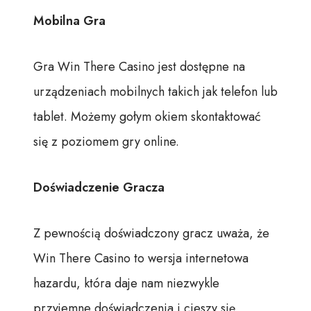
Mobilna Gra
Gra Win There Casino jest dostępne na
urządzeniach mobilnych takich jak telefon lub
tablet. Możemy gołym okiem skontaktować
się z poziomem gry online.
Doświadczenie Gracza
Z pewnością doświadczony gracz uważa, że
Win There Casino to wersja internetowa
hazardu, która daje nam niezwykle
przyjemne doświadczenia i cieszy się