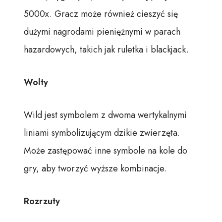
5000x. Gracz może również cieszyć się
dużymi nagrodami pieniężnymi w parach
hazardowych, takich jak ruletka i blackjack.
Wolty
Wild jest symbolem z dwoma wertykalnymi
liniami symbolizującym dzikie zwierzęta.
Może zastępować inne symbole na kole do
gry, aby tworzyć wyższe kombinacje.
Rozrzuty