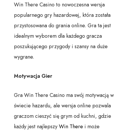
Win There Casino to nowoczesna wersja
popularnego gry hazardowej, która została
przystosowana do grania online. Gra ta jest
idealnym wyborem dla każdego gracza
poszukującego przygody i szansy na duże
wygrane.
Motywacja Gier
Gra Win There Casino ma swój motywacją w
świecie hazardu, ale wersja online pozwala
graczom cieszyć się grym od kuchni, gdzie
każdy jest najlepszy
Win There
i może