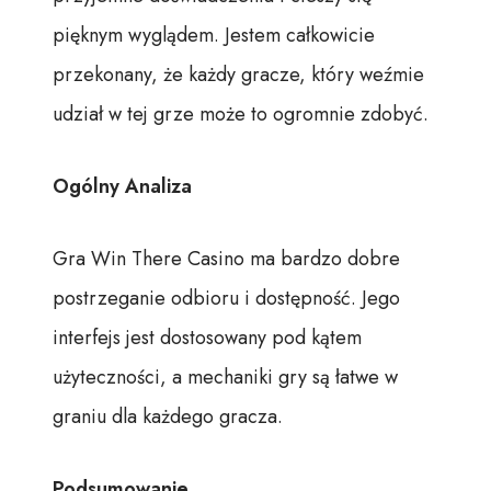
pięknym wyglądem. Jestem całkowicie
przekonany, że każdy gracze, który weźmie
udział w tej grze może to ogromnie zdobyć.
Ogólny Analiza
Gra Win There Casino ma bardzo dobre
postrzeganie odbioru i dostępność. Jego
interfejs jest dostosowany pod kątem
użyteczności, a mechaniki gry są łatwe w
graniu dla każdego gracza.
Podsumowanie