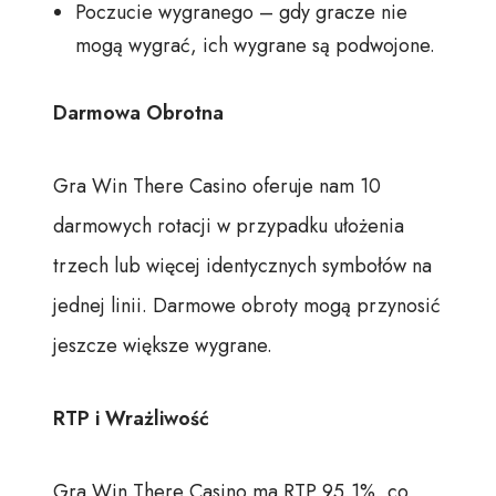
Poczucie wygranego – gdy gracze nie
mogą wygrać, ich wygrane są podwojone.
Darmowa Obrotna
Gra Win There Casino oferuje nam 10
darmowych rotacji w przypadku ułożenia
trzech lub więcej identycznych symbołów na
jednej linii. Darmowe obroty mogą przynosić
jeszcze większe wygrane.
RTP i Wrażliwość
Gra Win There Casino ma RTP 95,1%, co