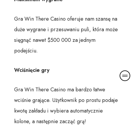
Gra Win There Casino oferuje nam szansę na
duże wygrane i przesuwaniu puli, która może
sięgnąć nawet $500 000 za jednym
podejściu.
Wciśnięcie gry
Gra Win There Casino ma bardzo łatwe
wciśnie grające. Użytkownik po prostu podaje
kwotę zakładu i wybiera automatycznie
kolone, a następnie zacząć grą!