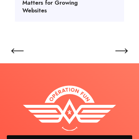
Matters for Growing
Websites