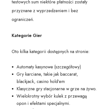
testowych sum niektóre płatności zostały
przyznane z wyprzedzeniem i bez
ograniczeń.
Kategorie Gier
Oto kilka kategorii dostępnych na stronie:
Automaty kasynowe (szczegółowy)
Gry karciane, takie jak baccarat,
blackjack, casino hold’em
Klasyczne gry stacjonarne w grze na żywo.
Wielokrotny wybór kulek z przewagą
opon i efektami specjalnymi.