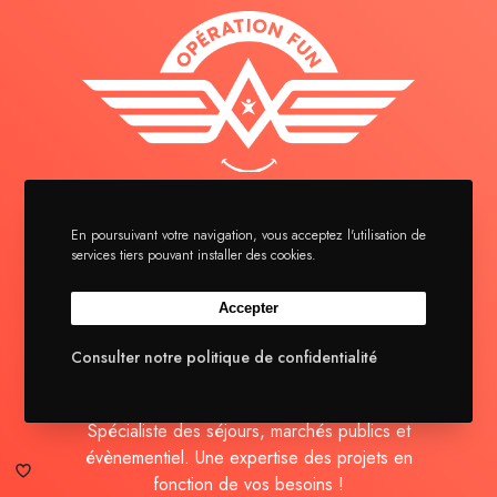
La brigade
En poursuivant votre navigation, vous acceptez l'utilisation de
services tiers pouvant installer des cookies.
Séjours
Actualités
Accepter
Contact
Consulter notre politique de confidentialité
Spécialiste des séjours, marchés publics et
évènementiel. Une expertise des projets en
fonction de vos besoins !