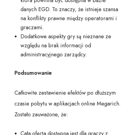
która powinna byc dostępna w bazie
danych EGD. To znaczy, że istnieje szansa
na konflikty prawne między operatorami i
graczami.
Dodatkowe aspekty gry są nieznane ze
względu na brak informacji od
administracyjnego zarządcy.
Podsumowanie
Całkowite zestawienie efektów po dłuższym
czasie pobytu w aplikacjach online Megarich.
Zostało zauważone, że:
Cała oferta dostępna jest dla graczy z