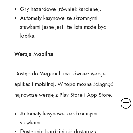
Gry hazardowe (również karciane).
Automaty kasynowe ze skromnymi
stawkami Jasne jest, że lista może być
krótka.
Wersja Mobilna
Dostęp do Megarich ma również wersje
aplikacji mobilnej. W tejże można ściągnąć
najnowsze wersję z Play Store i App Store.
Automaty kasynowe ze skromnymi
stawkami
Dostępnie bardziej niż dostarcza