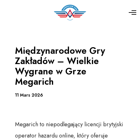
Międzynarodowe Gry
Zakładów – Wielkie
Wygrane w Grze
Megarich
11 Mars 2026
Megarich to niepodlegający licencji brytyjski
operator hazardu online, który oferuje