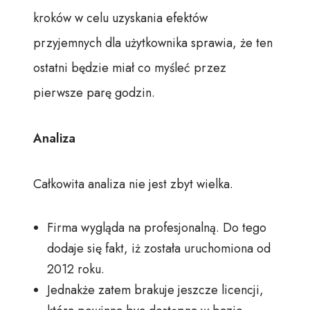
kroków w celu uzyskania efektów
przyjemnych dla użytkownika sprawia, że ten
ostatni będzie miał co myśleć przez
pierwsze parę godzin.
Analiza
Całkowita analiza nie jest zbyt wielka.
Firma wygląda na profesjonalną. Do tego
dodaje się fakt, iż została uruchomiona od
2012 roku.
Jednakże zatem brakuje jeszcze licencji,