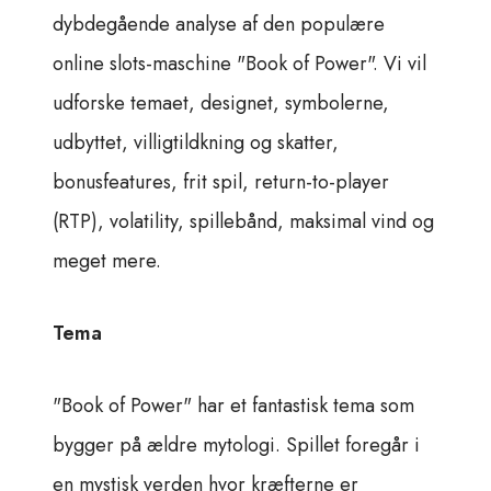
dybdegående analyse af den populære
online slots-maschine "Book of Power". Vi vil
udforske temaet, designet, symbolerne,
udbyttet, villigtildkning og skatter,
bonusfeatures, frit spil, return-to-player
(RTP), volatility, spillebånd, maksimal vind og
meget mere.
Tema
"Book of Power" har et fantastisk tema som
bygger på ældre mytologi. Spillet foregår i
en mystisk verden hvor kræfterne er