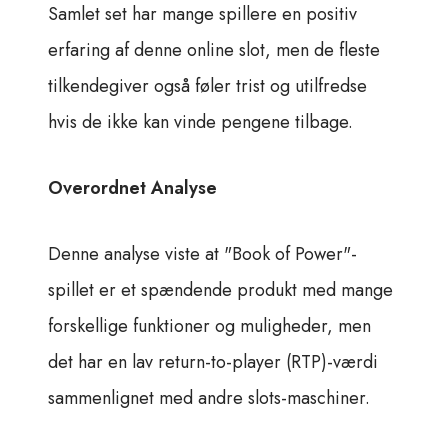
Samlet set har mange spillere en positiv
erfaring af denne online slot, men de fleste
tilkendegiver også føler trist og utilfredse
hvis de ikke kan vinde pengene tilbage.
Overordnet Analyse
Denne analyse viste at "Book of Power"-
spillet er et spændende produkt med mange
forskellige funktioner og muligheder, men
det har en lav return-to-player (RTP)-værdi
sammenlignet med andre slots-maschiner.