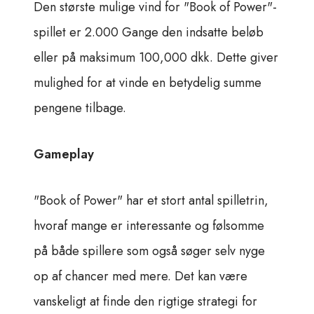
Den største mulige vind for "Book of Power"-
spillet er 2.000 Gange den indsatte beløb
eller på maksimum 100,000 dkk. Dette giver
mulighed for at vinde en betydelig summe
pengene tilbage.
Gameplay
"Book of Power" har et stort antal spilletrin,
hvoraf mange er interessante og følsomme
på både spillere som også søger selv nyge
op af chancer med mere. Det kan være
vanskeligt at finde den rigtige strategi for