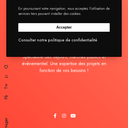
La brigade
En poursuivant votre navigation, vous acceptez l'utilisation de
Séjours
services tiers pouvant installer des cookies.
Actualités
Accepter
Contact
Consulter notre politique de confidentialité
Spécialiste des séjours, marchés publics et
évènementiel. Une expertise des projets en
fonction de vos besoins !
Li
Tw
Fb
F
I
Y
a
n
o
Partager
c
s
u