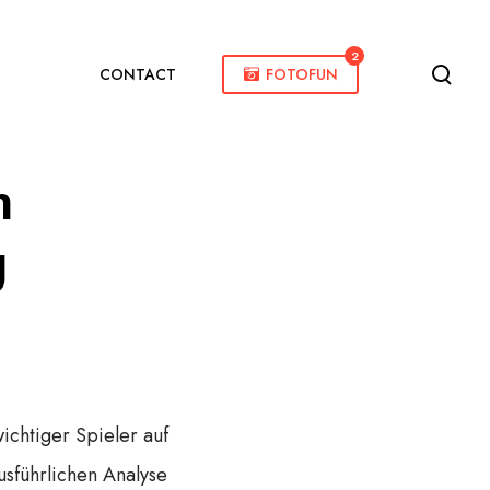
2
CONTACT
FOTOFUN
n
g
ichtiger Spieler auf
usführlichen Analyse