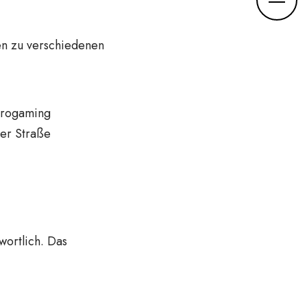
len zu verschiedenen
icrogaming
der Straße
wortlich. Das