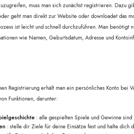
uzugreifen, muss man sich zunächst registrieren. Dazu gi
eder geht man direkt zur Website oder downloadet das m
ozess ist leicht und schnell durchzuführen. Man benötigt n
ationen wie Namen, Geburtsdatum, Adresse und Kontoinf
en Registrierung erhält man ein persönliches Konto bei V
 von Funktionen, darunter:
pielgeschichte
: alle gespielten Spiele und Gewinne sind
ten
: stelle dir Ziele für deine Einsätze fest und halte dich 