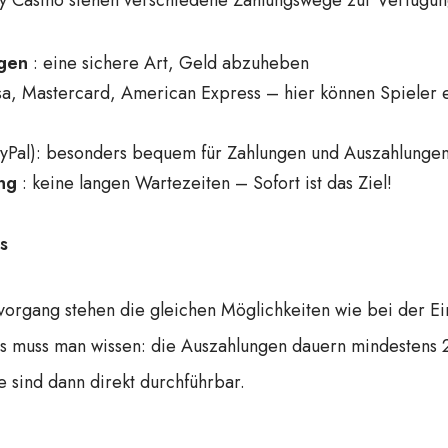
asy Casino stehen verschiedene Zahlungswege zur Verfügun
ngen
: eine sichere Art, Geld abzuheben
sa, Mastercard, American Express – hier können Spieler e
ayPal): besonders bequem für Zahlungen und Auszahlunge
ung
: keine langen Wartezeiten – Sofort ist das Ziel!
s
vorgang stehen die gleichen Möglichkeiten wie bei der Ei
gs muss man wissen: die Auszahlungen dauern mindestens 
 sind dann direkt durchführbar.