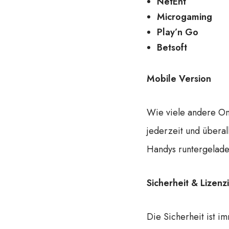
NetEnt
Microgaming
Play’n Go
Betsoft
Mobile Version
Wie viele andere On
jederzeit und überal
Handys runtergelad
Sicherheit & Lizenz
Die Sicherheit ist i