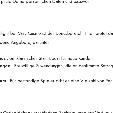
rprüfe Deine persönlichen Daten und passwort
ight bei Vasy Casino ist der Bonusbereich. Hier bietet 
dene Angebote, darunter:
nus
: ein klassischer Start-Boost für neue Kunden
lungen
: Freiwillige Zuwendungen, die an bestimmte Beträg
ramm
: Für beständige Spieler gibt es eine Vielzahl von Re