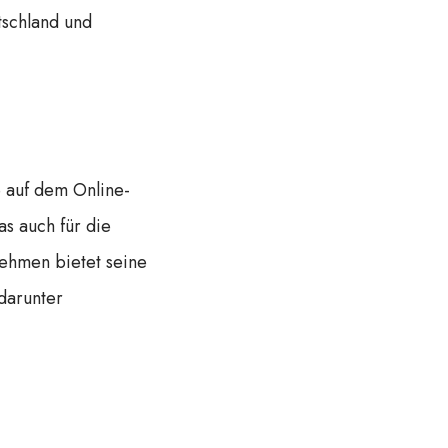
tschland und
e auf dem Online-
as auch für die
nehmen bietet seine
darunter