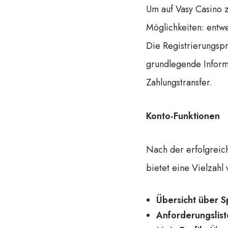
Um auf Vasy Casino z
Möglichkeiten: entw
Die Registrierungspr
grundlegende Inform
Zahlungstransfer.
Konto-Funktionen
Nach der erfolgreich
bietet eine Vielzahl
Übersicht über S
Anforderungslis