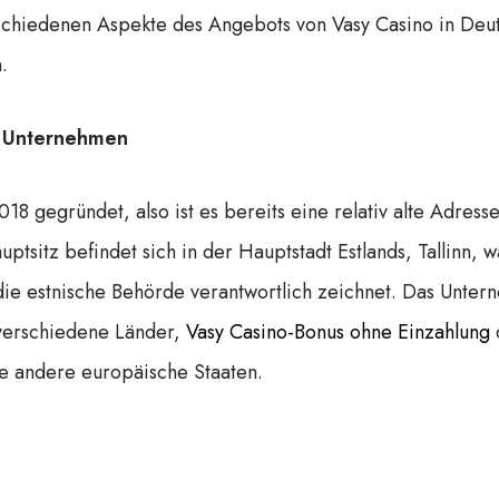
schiedenen Aspekte des Angebots von Vasy Casino in Deu
.
s Unternehmen
18 gegründet, also ist es bereits eine relativ alte Adress
tsitz befindet sich in der Hauptstadt Estlands, Tallinn, w
ie estnische Behörde verantwortlich zeichnet. Das Unter
 verschiedene Länder,
Vasy Casino-Bonus ohne Einzahlung
le andere europäische Staaten.