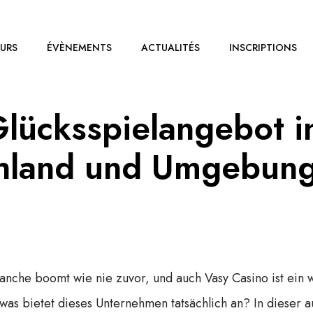
OURS
ÉVÈNEMENTS
ACTUALITÉS
INSCRIPTIONS
lücksspielangebot i
hland und Umgebun
nche boomt wie nie zuvor, und auch Vasy Casino ist ein w
as bietet dieses Unternehmen tatsächlich an? In dieser a