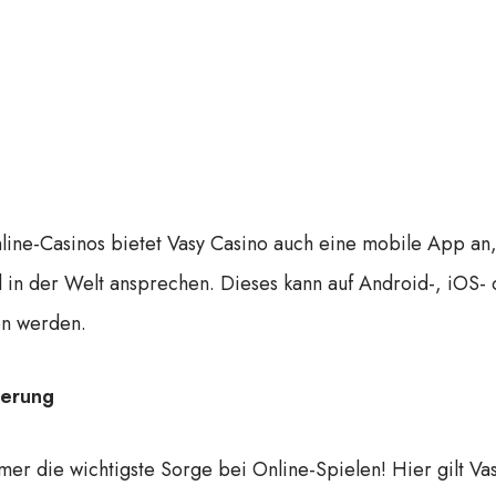
line-Casinos bietet Vasy Casino auch eine mobile App an,
l in der Welt ansprechen. Dieses kann auf Android-, iOS
en werden.
ierung
mmer die wichtigste Sorge bei Online-Spielen! Hier gilt Va