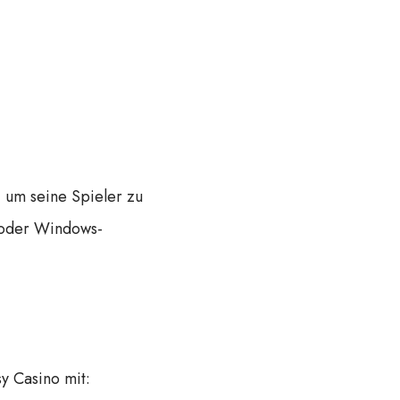
 um seine Spieler zu
- oder Windows-
sy Casino mit: