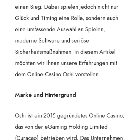
einen Sieg. Dabei spielen jedoch nicht nur
Glück und Timing eine Rolle, sondern auch
eine umfassende Auswahl an Spielen,
moderne Software und seriöse
Sicherheitsmaßnahmen. In diesem Artikel
möchten wir Ihnen unsere Erfahrungen mit
dem Online-Casino Oshi vorstellen.
Marke und Hintergrund
Oshi ist ein 2015 gegründetes Online Casino,
das von der eGaming Holding Limited
(Curacao) betrieben wird. Das Unternehmen