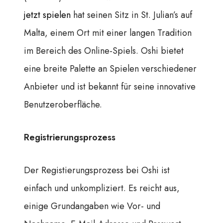
jetzt spielen
hat seinen Sitz in St. Julian’s auf
Malta, einem Ort mit einer langen Tradition
im Bereich des Online-Spiels. Oshi bietet
eine breite Palette an Spielen verschiedener
Anbieter und ist bekannt für seine innovative
Benutzeroberfläche.
Registrierungsprozess
Der Registierungsprozess bei Oshi ist
einfach und unkompliziert. Es reicht aus,
einige Grundangaben wie Vor- und