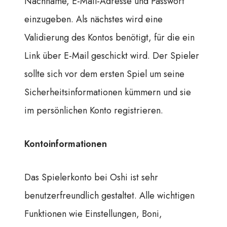
Nachname, E-Mail-Adresse und Passwort
einzugeben. Als nächstes wird eine
Validierung des Kontos benötigt, für die ein
Link über E-Mail geschickt wird. Der Spieler
sollte sich vor dem ersten Spiel um seine
Sicherheitsinformationen kümmern und sie
im persönlichen Konto registrieren.
Kontoinformationen
Das Spielerkonto bei Oshi ist sehr
benutzerfreundlich gestaltet. Alle wichtigen
Funktionen wie Einstellungen, Boni,