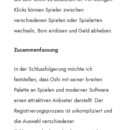
Klicks können Spieler zwischen
verschiedenen Spielen oder Spielarten
wechseln, Boni einlösen und Geld abheben.
Zusammenfassung
In der Schlussfolgerung möchte ich
feststellen, dass Oshi mit seiner breiten
Palette an Spielen und moderner Software
einen attraktiven Anbieter darstellt. Der
Registrierungsprozess ist unkompliziert und
die Auswahl verschiedener