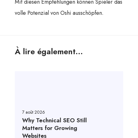
Mit diesen Empfehlungen können Spieler das
volle Potenzial von Oshi ausschöpfen.
À lire également...
7 août 2026
Why Technical SEO Still
Matters for Growing
Websites