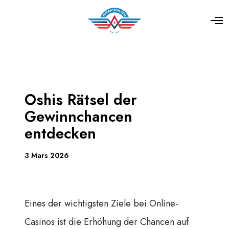
Oshis Rätsel der
Gewinnchancen
entdecken
3 Mars 2026
Eines der wichtigsten Ziele bei Online-
Casinos ist die Erhöhung der Chancen auf