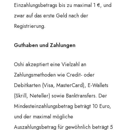
Einzahlungsbetrags bis zu maximal 1 €, und
zwar auf das erste Geld nach der
Registrierung.
Guthaben und Zahlungen
Oshi akzeptiert eine Vielzahl an
Zahlungsmethoden wie Credit- oder
Debitkarten (Visa, MasterCard), E-Wallets
(Skrill, Neteller) sowie Banktransfers. Der
Mindesteinzahlungsbetrag beträgt 10 Euro,
und der maximal mögliche
Auszahlungsbetrag für gewöhnlich beträgt 5