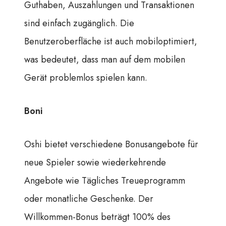
Guthaben, Auszahlungen und Transaktionen
sind einfach zugänglich. Die
Benutzeroberfläche ist auch mobiloptimiert,
was bedeutet, dass man auf dem mobilen
Gerät problemlos spielen kann.
Boni
Oshi bietet verschiedene Bonusangebote für
neue Spieler sowie wiederkehrende
Angebote wie Tägliches Treueprogramm
oder monatliche Geschenke. Der
Willkommen-Bonus beträgt 100% des