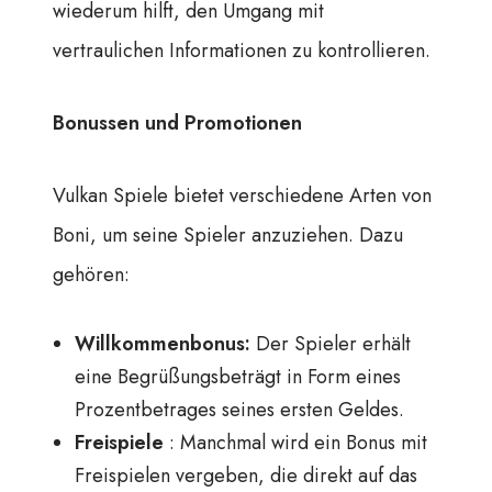
wiederum hilft, den Umgang mit
vertraulichen Informationen zu kontrollieren.
Bonussen und Promotionen
Vulkan Spiele bietet verschiedene Arten von
Boni, um seine Spieler anzuziehen. Dazu
gehören:
Willkommenbonus:
Der Spieler erhält
eine Begrüßungsbeträgt in Form eines
Prozentbetrages seines ersten Geldes.
Freispiele
: Manchmal wird ein Bonus mit
Freispielen vergeben, die direkt auf das