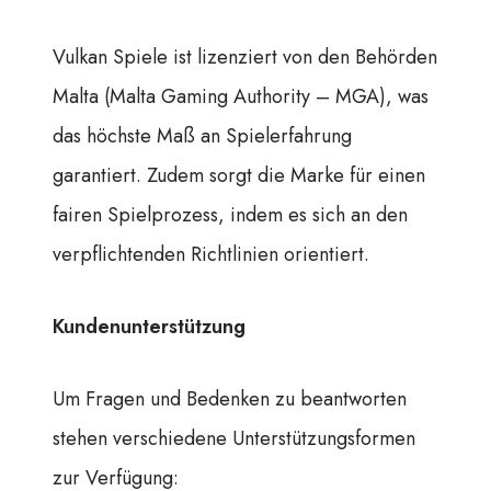
Vulkan Spiele ist lizenziert von den Behörden
Malta (Malta Gaming Authority – MGA), was
das höchste Maß an Spielerfahrung
garantiert. Zudem sorgt die Marke für einen
fairen Spielprozess, indem es sich an den
verpflichtenden Richtlinien orientiert.
Kundenunterstützung
Um Fragen und Bedenken zu beantworten
stehen verschiedene Unterstützungsformen
zur Verfügung: