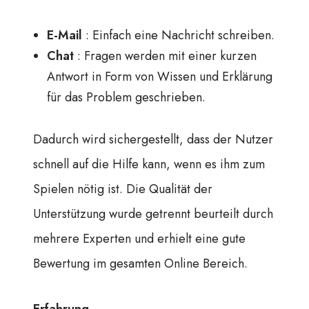
E-Mail
: Einfach eine Nachricht schreiben.
Chat
: Fragen werden mit einer kurzen
Antwort in Form von Wissen und Erklärung
für das Problem geschrieben.
Dadurch wird sichergestellt, dass der Nutzer
schnell auf die Hilfe kann, wenn es ihm zum
Spielen nötig ist. Die Qualität der
Unterstützung wurde getrennt beurteilt durch
mehrere Experten und erhielt eine gute
Bewertung im gesamten Online Bereich.