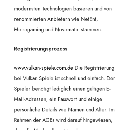
modernsten Technologien basieren und von
renommierten Anbietern wie NetEnt,
Microgaming und Novomatic stammen.
Registrierungsprozess
www.vulkan-spiele.com.de
Die Registrierung
bei Vulkan Spiele ist schnell und einfach. Der
Spieler benötigt lediglich einen gültigen E-
Mail-Adressen, ein Passwort und einige
persönliche Details wie Namen und Alter. Im
Rahmen der AGBs wird darauf hingewiesen,