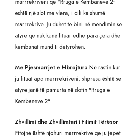
marrrekriveni qe "Rruga e Kembaneve 2"
është një slot me vlera, i cili ka shumë
marrrekrive. Ju duhet të bini në mendimin se
atyre qe nuk kanë fituar edhe para çeta dhe
kembanat mund ti detyrohen.
Me Pjesmarrjet e Mbrojtura
Në rastin kur
ju fituat apo merrrekriveni, shpresa është se
atyre janë të pamurta në slotin "Rruga e
Kembaneve 2".
Zhvillimi dhe Zhvillimtari i Fitimit Tërësor
Fitojnë është njohuri marrrekrive qe ju jepet