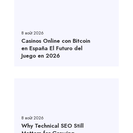
8 août 2026
Casinos Online con Bitcoin
en España El Futuro del
Juego en 2026
8 août 2026
Why Technical SEO Still