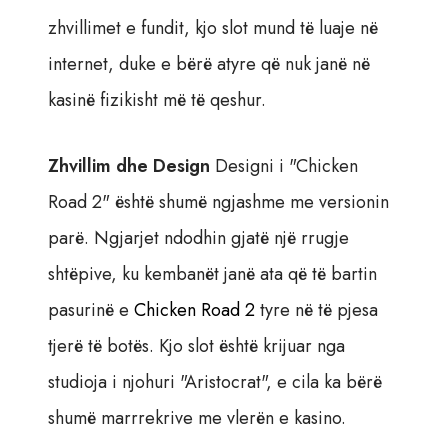
zhvillimet e fundit, kjo slot mund të luaje në
internet, duke e bërë atyre që nuk janë në
kasinë fizikisht më të qeshur.
Zhvillim dhe Design
Designi i "Chicken
Road 2" është shumë ngjashme me versionin
parë. Ngjarjet ndodhin gjatë një rrugje
shtëpive, ku kembanët janë ata që të bartin
pasurinë e
Chicken Road 2
tyre në të pjesa
tjerë të botës. Kjo slot është krijuar nga
studioja i njohuri "Aristocrat", e cila ka bërë
shumë marrrekrive me vlerën e kasino.