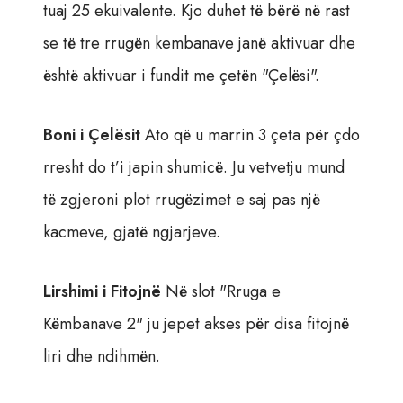
tuaj 25 ekuivalente. Kjo duhet të bërë në rast
se të tre rrugën kembanave janë aktivuar dhe
është aktivuar i fundit me çetën "Çelësi".
Boni i Çelësit
Ato që u marrin 3 çeta për çdo
rresht do t’i japin shumicë. Ju vetvetju mund
të zgjeroni plot rrugëzimet e saj pas një
kacmeve, gjatë ngjarjeve.
Lirshimi i Fitojnë
Në slot "Rruga e
Këmbanave 2" ju jepet akses për disa fitojnë
liri dhe ndihmën.