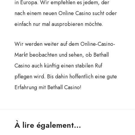
in Europa. Wir empfehlen es jedem, der
nach einem neuen Online Casino sucht oder
einfach nur mal ausprobieren möchte.
Wir werden weiter auf dem Online-Casino-
Markt beobachten und sehen, ob Bethall
Casino auch künftig einen stabilen Ruf
pflegen wird. Bis dahin hoffentlich eine gute
Erfahrung mit Bethall Casino!
À lire également...