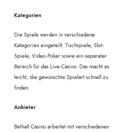
Kategorien
Die Spiele werden in verschiedene
Kategorien eingeteilt: Tischspiele, Slot-
Spiele, Video-Poker sowie ein separater
Bereich für das Live-Casino. Das macht es
leicht, die gewünschte Spielart schnell zu
finden.
Anbieter
Bethall Casino arbeitet mit verschiedenen