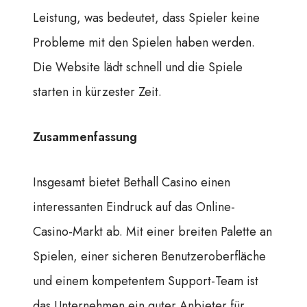
Leistung, was bedeutet, dass Spieler keine
Probleme mit den Spielen haben werden.
Die Website lädt schnell und die Spiele
starten in kürzester Zeit.
Zusammenfassung
Insgesamt bietet Bethall Casino einen
interessanten Eindruck auf das Online-
Casino-Markt ab. Mit einer breiten Palette an
Spielen, einer sicheren Benutzeroberfläche
und einem kompetentem Support-Team ist
das Unternehmen ein guter Anbieter für