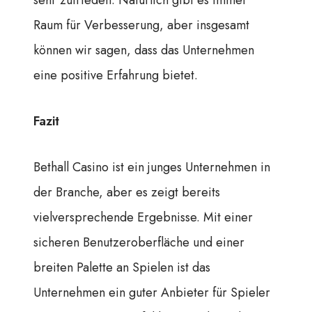
sehr zufrieden. Natürlich gibt es immer
Raum für Verbesserung, aber insgesamt
können wir sagen, dass das Unternehmen
eine positive Erfahrung bietet.
Fazit
Bethall Casino ist ein junges Unternehmen in
der Branche, aber es zeigt bereits
vielversprechende Ergebnisse. Mit einer
sicheren Benutzeroberfläche und einer
breiten Palette an Spielen ist das
Unternehmen ein guter Anbieter für Spieler