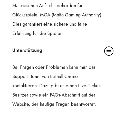
Maltesischen Aufsichtsbehörden für
Glücksspiele, MGA (Malta Gaming Authority).
Dies garantiert eine sichere und faire
Erfahrung für die Spieler.
Unterstützung
Bei Fragen oder Problemen kann man das
Support-Team von Bethall Casino
kontaktieren. Dazu gibt es einen Live-Ticket-
Besitzer sowie ein FAQs-Abschnitt auf der
Website, der häufige Fragen beantwortet.