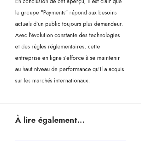
En conclusion de cet aperçu, il est clair que
le groupe "Payments" répond aux besoins
actuels d’un public toujours plus demandeur.
Avec l’évolution constante des technologies
et des règles réglementaires, cette
entreprise en ligne s’efforce à se maintenir
au haut niveau de performance qu’il a acquis
sur les marchés internationaux.
À lire également...