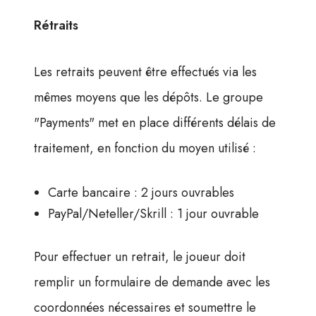
Rétraits
Les retraits peuvent être effectués via les
mêmes moyens que les dépôts. Le groupe
"Payments" met en place différents délais de
traitement, en fonction du moyen utilisé :
Carte bancaire : 2 jours ouvrables
PayPal/Neteller/Skrill : 1 jour ouvrable
Pour effectuer un retrait, le joueur doit
remplir un formulaire de demande avec les
coordonnées nécessaires et soumettre le