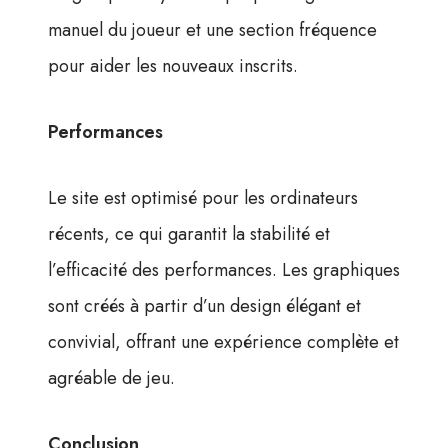
manuel du joueur et une section fréquence
pour aider les nouveaux inscrits.
Performances
Le site est optimisé pour les ordinateurs
récents, ce qui garantit la stabilité et
l’efficacité des performances. Les graphiques
sont créés à partir d’un design élégant et
convivial, offrant une expérience complète et
agréable de jeu.
Conclusion