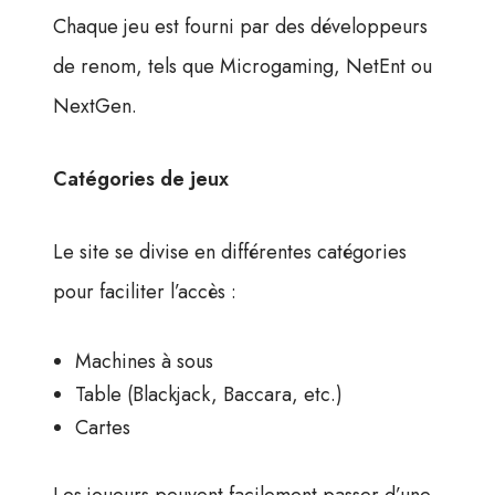
Chaque jeu est fourni par des développeurs
de renom, tels que Microgaming, NetEnt ou
NextGen.
Catégories de jeux
Le site se divise en différentes catégories
pour faciliter l’accès :
Machines à sous
Table (Blackjack, Baccara, etc.)
Cartes