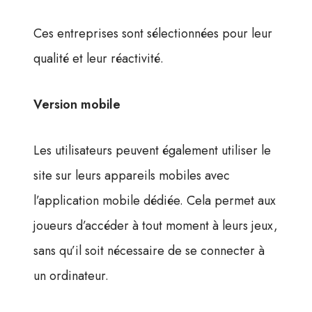
Ces entreprises sont sélectionnées pour leur
qualité et leur réactivité.
Version mobile
Les utilisateurs peuvent également utiliser le
site sur leurs appareils mobiles avec
l’application mobile dédiée. Cela permet aux
joueurs d’accéder à tout moment à leurs jeux,
sans qu’il soit nécessaire de se connecter à
un ordinateur.