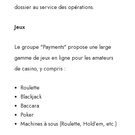
dossier au service des opérations.
Jeux
Le groupe "Payments" propose une large
gamme de jeux en ligne pour les amateurs
de casino, y compris :
Roulette
Blackjack
Baccara
Poker
Machines à sous (Roulette, Hold’em, etc.)