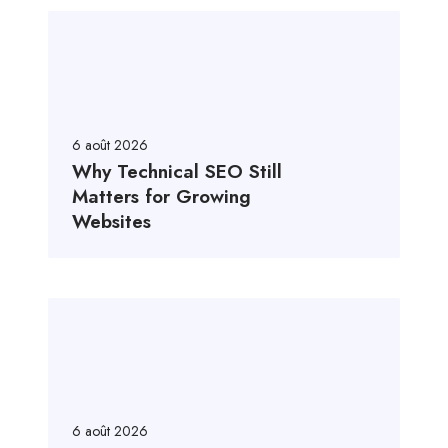
6 août 2026
Why Technical SEO Still
Matters for Growing
Websites
6 août 2026