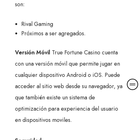
son:
Rival Gaming
Próximos a ser agregados.
Versión Móvil
True Fortune Casino cuenta
con una versión móvil que permite jugar en
cualquier dispositivo Android o iOS. Puede
acceder al sitio web desde su navegador, ya
que también existe un sistema de
optimización para experiencia del usuario
en dispositivos moviles.