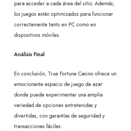
para acceder a cada área del sitio. Además,
los juegos están optimizados para funcionar
correctamente tanto en PC como en
dispositivos móviles.
Análisis Final
En conclusión, True Fortune Casino ofrece un
emocionante espacio de juego de azar
donde puede experimentar una amplia
variedad de opciones entretenidas y
divertidas, con garantías de seguridad y
transacciones fáciles.