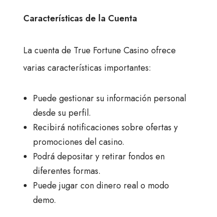
Características de la Cuenta
La cuenta de True Fortune Casino ofrece
varias características importantes:
Puede gestionar su información personal
desde su perfil.
Recibirá notificaciones sobre ofertas y
promociones del casino.
Podrá depositar y retirar fondos en
diferentes formas.
Puede jugar con dinero real o modo
demo.