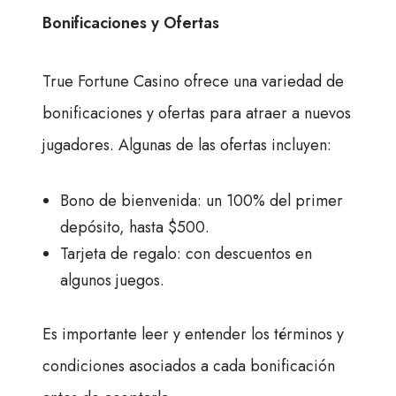
Bonificaciones y Ofertas
True Fortune Casino ofrece una variedad de
bonificaciones y ofertas para atraer a nuevos
jugadores. Algunas de las ofertas incluyen:
Bono de bienvenida: un 100% del primer
depósito, hasta $500.
Tarjeta de regalo: con descuentos en
algunos juegos.
Es importante leer y entender los términos y
condiciones asociados a cada bonificación