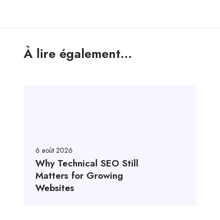
À lire également...
6 août 2026
Why Technical SEO Still
Matters for Growing
Websites