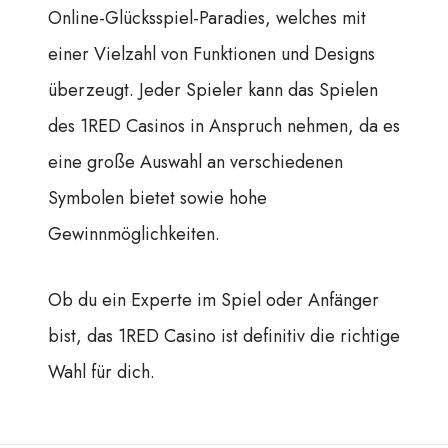
Online-Glücksspiel-Paradies, welches mit
einer Vielzahl von Funktionen und Designs
überzeugt. Jeder Spieler kann das Spielen
des 1RED Casinos in Anspruch nehmen, da es
eine große Auswahl an verschiedenen
Symbolen bietet sowie hohe
Gewinnmöglichkeiten.
Ob du ein Experte im Spiel oder Anfänger
bist, das 1RED Casino ist definitiv die richtige
Wahl für dich.