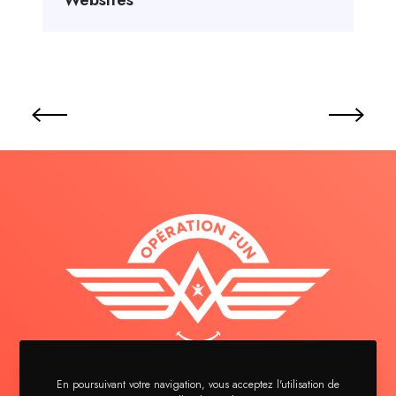
En poursuivant votre navigation, vous acceptez l'utilisation de
La brigade