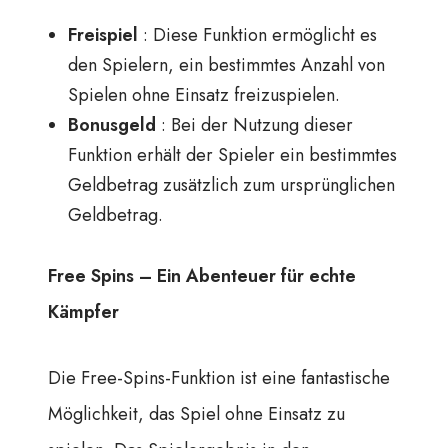
Freispiel
: Diese Funktion ermöglicht es
den Spielern, ein bestimmtes Anzahl von
Spielen ohne Einsatz freizuspielen.
Bonusgeld
: Bei der Nutzung dieser
Funktion erhält der Spieler ein bestimmtes
Geldbetrag zusätzlich zum ursprünglichen
Geldbetrag.
Free Spins – Ein Abenteuer für echte
Kämpfer
Die Free-Spins-Funktion ist eine fantastische
Möglichkeit, das Spiel ohne Einsatz zu