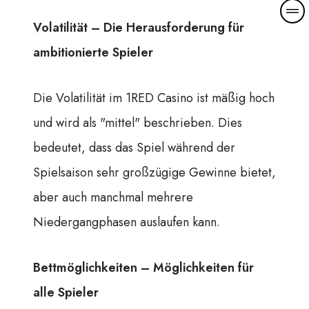
Volatilität – Die Herausforderung für
ambitionierte Spieler
Die Volatilität im 1RED Casino ist mäßig hoch
und wird als "mittel" beschrieben. Dies
bedeutet, dass das Spiel während der
Spielsaison sehr großzügige Gewinne bietet,
aber auch manchmal mehrere
Niedergangphasen auslaufen kann.
Bettmöglichkeiten – Möglichkeiten für
alle Spieler