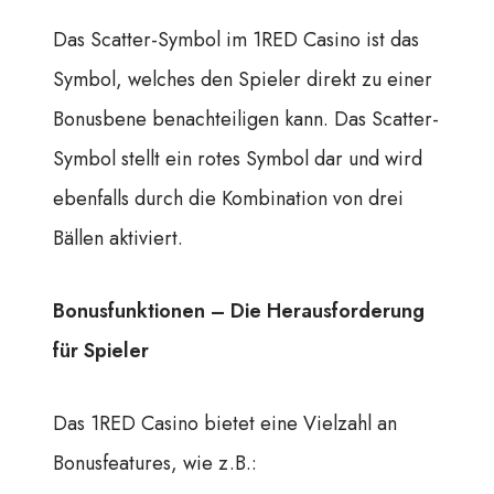
Das Scatter-Symbol im 1RED Casino ist das
Symbol, welches den Spieler direkt zu einer
Bonusbene benachteiligen kann. Das Scatter-
Symbol stellt ein rotes Symbol dar und wird
ebenfalls durch die Kombination von drei
Bällen aktiviert.
Bonusfunktionen – Die Herausforderung
für Spieler
Das 1RED Casino bietet eine Vielzahl an
Bonusfeatures, wie z.B.: