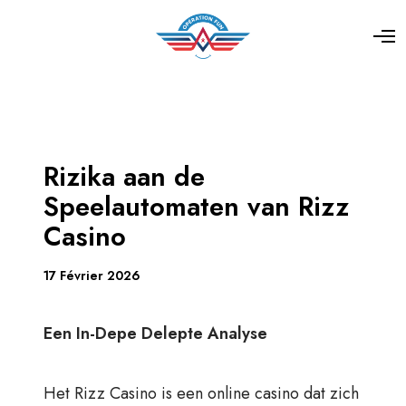
Rizika aan de
Speelautomaten van Rizz
Casino
17 Février 2026
Een In-Depe Delepte Analyse
Het Rizz Casino is een online casino dat zich