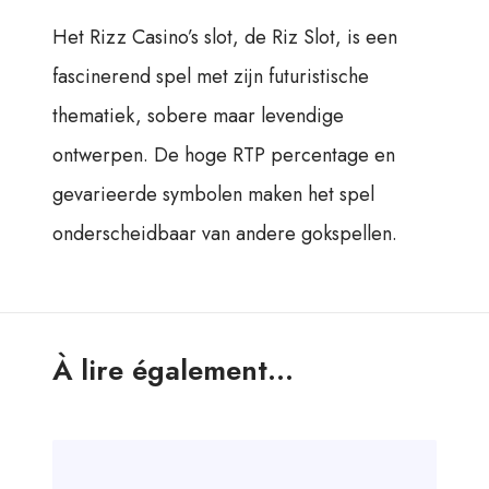
Het Rizz Casino’s slot, de Riz Slot, is een
fascinerend spel met zijn futuristische
thematiek, sobere maar levendige
ontwerpen. De hoge RTP percentage en
gevarieerde symbolen maken het spel
onderscheidbaar van andere gokspellen.
À lire également...