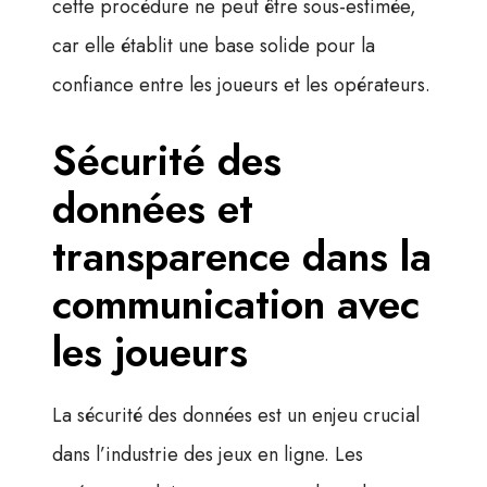
cette procédure ne peut être sous-estimée,
car elle établit une base solide pour la
confiance entre les joueurs et les opérateurs.
Sécurité des
données et
transparence dans la
communication avec
les joueurs
La sécurité des données est un enjeu crucial
dans l’industrie des jeux en ligne. Les