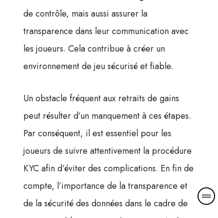
de contrôle, mais aussi assurer la
transparence dans leur communication avec
les joueurs. Cela contribue à créer un
environnement de jeu sécurisé et fiable.
Un obstacle fréquent aux retraits de gains
peut résulter d’un manquement à ces étapes.
Par conséquent, il est essentiel pour les
joueurs de suivre attentivement la procédure
KYC afin d’éviter des complications. En fin de
compte, l’importance de la transparence et
de la sécurité des données dans le cadre de