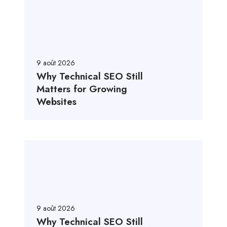
9 août 2026
Why Technical SEO Still
Matters for Growing
Websites
9 août 2026
Why Technical SEO Still