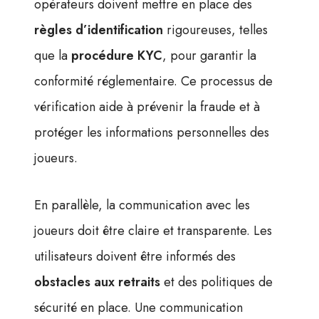
opérateurs doivent mettre en place des
règles d’identification
rigoureuses, telles
que la
procédure KYC
, pour garantir la
conformité réglementaire. Ce processus de
vérification aide à prévenir la fraude et à
protéger les informations personnelles des
joueurs.
En parallèle, la communication avec les
joueurs doit être claire et transparente. Les
utilisateurs doivent être informés des
obstacles aux retraits
et des politiques de
sécurité en place. Une communication