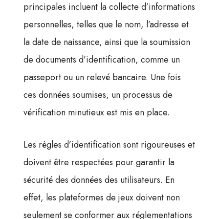
principales incluent la collecte d’informations
personnelles, telles que le nom, l’adresse et
la date de naissance, ainsi que la soumission
de documents d’identification, comme un
passeport ou un relevé bancaire. Une fois
ces données soumises, un processus de
vérification minutieux est mis en place.
Les règles d’identification sont rigoureuses et
doivent être respectées pour garantir la
sécurité des données des utilisateurs. En
effet, les plateformes de jeux doivent non
seulement se conformer aux réglementations