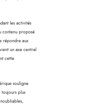
ant les activités
du contenu proposé
de répondre aux
evient un axe central
ent cette
érique souligne
 toujours plus
inoubliables,