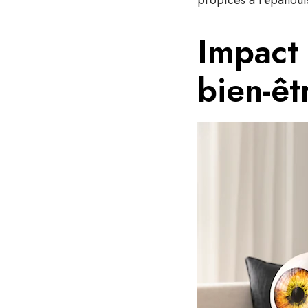
propices à l’épanouis
Impact 
bien-êt