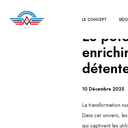
LE CONCEPT
SÉJ
Le pote
enrichi
détent
10 Décembre 2025
La transformation n
Dans cet univers, le
qui captivent les util